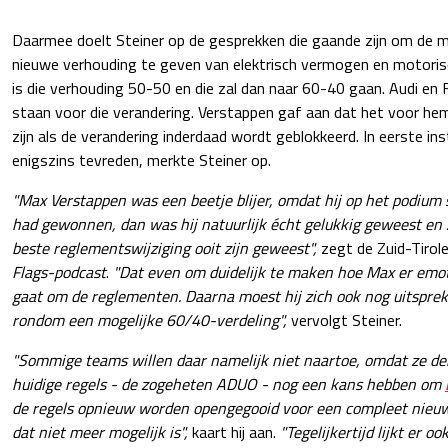
Daarmee doelt Steiner op de gesprekken die gaande zijn om de
nieuwe verhouding te geven van elektrisch vermogen en motor
is die verhouding 50-50 en die zal dan naar 60-40 gaan. Audi en Fe
staan voor die verandering. Verstappen gaf aan dat het voor he
zijn als de verandering inderdaad wordt geblokkeerd. In eerste ins
enigszins tevreden, merkte Steiner op.
"Max Verstappen was een beetje blijer, omdat hij op het podium s
had gewonnen, dan was hij natuurlijk écht gelukkig geweest en
beste reglementswijziging ooit zijn geweest",
zegt de Zuid-Tirole
Flags-podcast
.
"Dat even om duidelijk te maken hoe Max er emoti
gaat om de reglementen. Daarna moest hij zich ook nog uitsprek
rondom een mogelijke 60/40-verdeling",
vervolgt Steiner.
"Sommige teams willen daar namelijk niet naartoe, omdat ze de
huidige regels - de zogeheten ADUO - nog een kans hebben om
de regels opnieuw worden opengegooid voor een compleet nieuw
dat niet meer mogelijk is",
kaart hij aan.
"Tegelijkertijd lijkt er oo