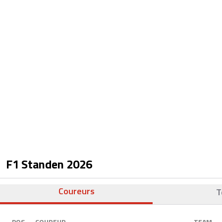
F1 Standen
2026
Coureurs
T
POS.
COUREUR
TEAM