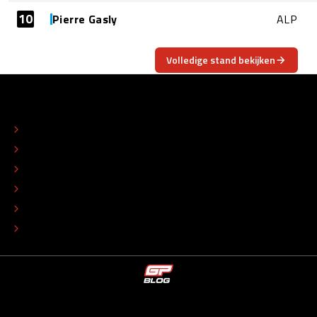
10
Pierre Gasly
ALP
Volledige stand bekijken
OVER
CONTACT
REDACTIONEEL STATUUT
COLOFON
ADVERTEREN
TIP DE REDACTIE
WERKEN BIJ