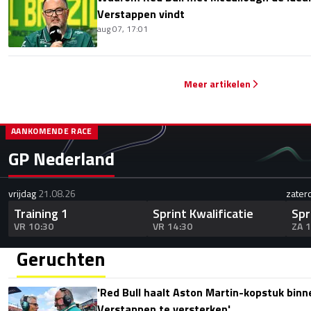
Verstappen vindt
aug 07, 17:01
Meer artikelen
AANKOMENDE RACE
GP Nederland
vrijdag
21.08.26
zater
Training 1
Sprint Kwalificatie
Spr
VR 10:30
VR 14:30
ZA 
Geruchten
'Red Bull haalt Aston Martin-kopstuk bin
Verstappen te versterken'