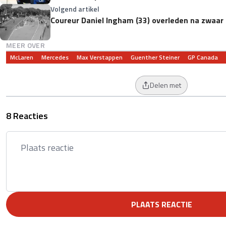
Volgend artikel
Coureur Daniel Ingham (33) overleden na zwaar 
MEER OVER
McLaren
Mercedes
Max Verstappen
Guenther Steiner
GP Canada
Delen met
8 Reacties
PLAATS REACTIE