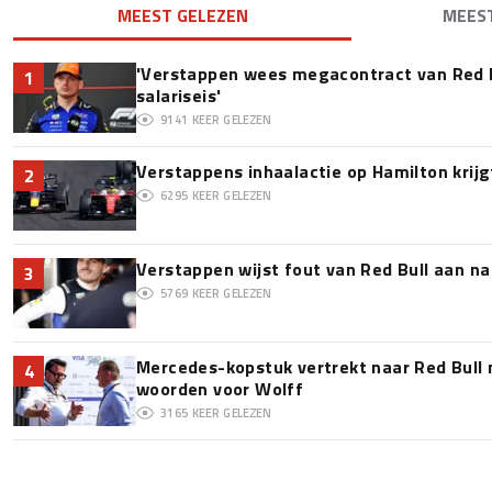
MEEST GELEZEN
MEES
'Verstappen wees megacontract van Red 
1
salariseis'
9141
KEER GELEZEN
Verstappens inhaalactie op Hamilton krijg
2
6295
KEER GELEZEN
Verstappen wijst fout van Red Bull aan na
3
5769
KEER GELEZEN
Mercedes-kopstuk vertrekt naar Red Bull
4
woorden voor Wolff
3165
KEER GELEZEN