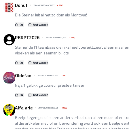
Donut
29 mei 2026 om 18:37
+
3247
Die Steiner lult al net zo dom als Montoya!
0
+
Antwoord
RBRPT2026
29 mei 2026 om 17:25
+
7987
Steiner de f1 teambaas die niks heeft bereikt.zeurt alleen maar en
vloeken als een zeeman bij dts
0
+
Antwoord
Oldefan
29 mei 2026 om 11:26
+
490
Naja 1 gelukkige coureur presteert meer
0
+
Antwoord
Alfa arie
29 mei 2026 om 9:35
+
8896
Beetje tegengas of is een ander verhaal dan alleen maar lof en 
al die artikelen met lof en bewondering word ook een beetje eent
vonden de meeste hier Steiner een leuke vent en nu is het ineens e