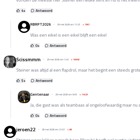
4
+
Antwoord
RBRPT2026
29 mei 2026 om 17:25
+
7987
Was een eikel is een eikel blijft een eikel
0
+
Antwoord
Scissmmm
29 mei 2026 om 7:43
+
18958
Steiner was altijd al een flapdrol, maar het begint een steeds grot
5
+
Antwoord
Gentenaar
29 mei 2026 om 9:05
+
14529
Ja, die gast was als teambaas al ongeloofwaardig maar nu 
0
+
Antwoord
jeroen22
28 mei 2026 om 21:07
+
88
Steiner weer lekker cynisch hoor. Maar hij heeft wel puntje: ieder