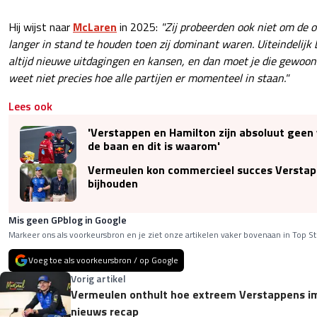
Hij wijst naar
McLaren
in 2025:
"Zij probeerden ook niet om de o
langer in stand te houden toen zij dominant waren. Uiteindelijk b
altijd nieuwe uitdagingen en kansen, en dan moet je die gewoon 
weet niet precies hoe alle partijen er momenteel in staan."
Lees ook
'Verstappen en Hamilton zijn absoluut geen
de baan en dit is waarom'
Vermeulen kon commercieel succes Verstap
bijhouden
Mis geen GPblog in Google
Markeer ons als voorkeursbron en je ziet onze artikelen vaker bovenaan in Top St
Voeg toe als voorkeursbron / op Google
Vorig artikel
Vermeulen onthult hoe extreem Verstappens imp
nieuws recap