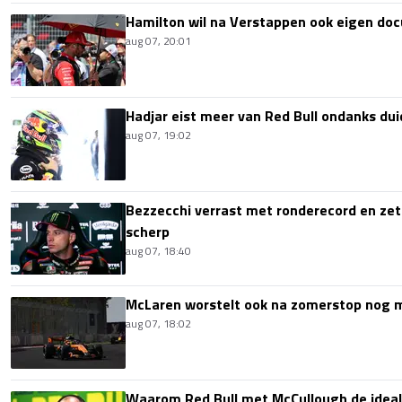
Hamilton wil na Verstappen ook eigen d
aug 07, 20:01
Hadjar eist meer van Red Bull ondanks dui
aug 07, 19:02
Bezzecchi verrast met ronderecord en zet t
scherp
aug 07, 18:40
McLaren worstelt ook na zomerstop nog
aug 07, 18:02
Waarom Red Bull met McCullough de idea