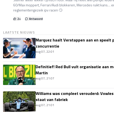
60/Max moppert, Ferrari/Audi blokkeren, Mercedes ruikt kans… en
reglementengezeik ipv racen 🙄
2
+
Antwoord
LAATSTE NIEUWS
Marquez haalt Verstappen aan en speelt 
concurrentie
aug 07, 22:01
Definitief! Red Bull vult organisatie aan
Martin
aug 07, 21:07
Williams was compleet verouderd: Vowles
staat van fabriek
aug 07, 21:01