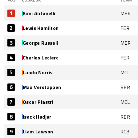
1
Kimi Antonelli
MER
2
Lewis Hamilton
FER
3
George Russell
MER
4
Charles Leclerc
FER
5
Lando Norris
MCL
6
Max Verstappen
RBR
7
Oscar Piastri
MCL
8
Isack Hadjar
RBR
9
Liam Lawson
RCB