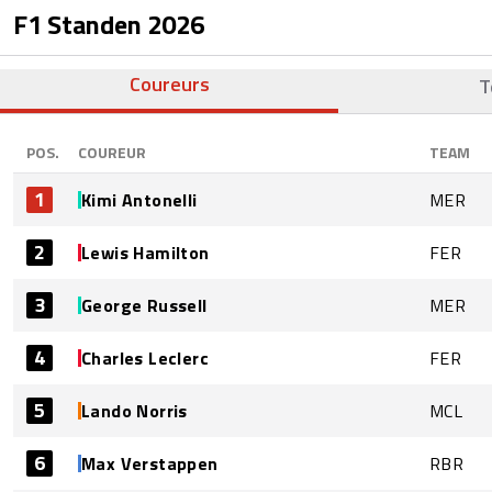
F1 Standen
2026
Coureurs
T
POS.
COUREUR
TEAM
1
Kimi Antonelli
MER
2
Lewis Hamilton
FER
3
George Russell
MER
4
Charles Leclerc
FER
5
Lando Norris
MCL
6
Max Verstappen
RBR