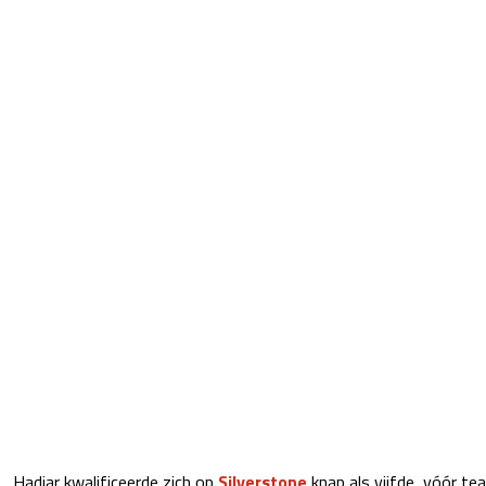
Hadjar kwalificeerde zich op
Silverstone
knap als vijfde, vóór t