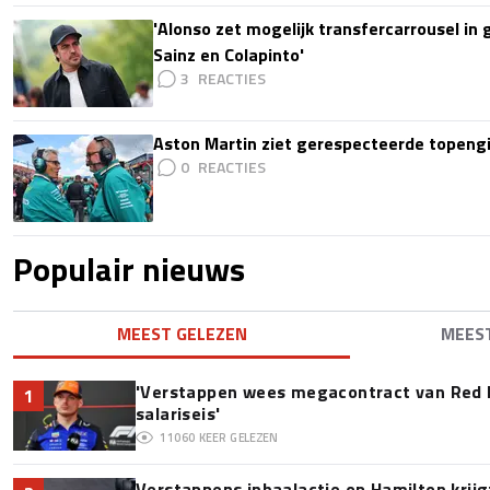
'Alonso zet mogelijk transfercarrousel in
Sainz en Colapinto'
3
Aston Martin ziet gerespecteerde topengi
0
Populair nieuws
MEEST GELEZEN
MEES
'Verstappen wees megacontract van Red 
1
salariseis'
11060
KEER GELEZEN
Verstappens inhaalactie op Hamilton krijg