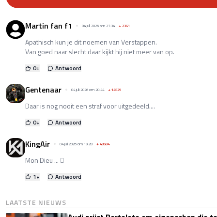
Martin fan f1
04 juli 2026 om 21:34
+
2361
Apathisch kun je dit noemen van Verstappen.
Van goed naar slecht daar kijkt hij niet meer van op.
0
+
Antwoord
Gentenaar
04 juli 2026 om 20:44
+
14529
Daar is nog nooit een straf voor uitgedeeld....
0
+
Antwoord
KingAir
04 juli 2026 om 19:28
+
48584
Mon Dieu ... 🫪
1
+
Antwoord
LAATSTE NIEUWS