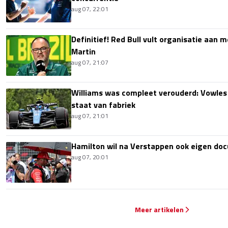
aug 07, 22:01
Definitief! Red Bull vult organisatie aan
Martin
aug 07, 21:07
Williams was compleet verouderd: Vowles
staat van fabriek
aug 07, 21:01
Hamilton wil na Verstappen ook eigen d
aug 07, 20:01
Meer artikelen