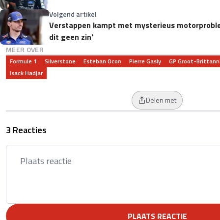
Volgend artikel
Verstappen kampt met mysterieus motorproble
dit geen zin'
MEER OVER
Formule 1
Silverstone
Esteban Ocon
Pierre Gasly
GP Groot-Brittann
Isack Hadjar
Delen met
3 Reacties
PLAATS REACTIE