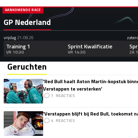
AANKOMENDE RACE
GP Nederland
vrijdag
21.08.26
zater
Training 1
Sprint Kwalificatie
Spr
VR 10:30
VR 14:30
ZA 
Geruchten
'Red Bull haalt Aston Martin-kopstuk bin
Verstappen te versterken'
1
'Verstappen blijft bij Red Bull, toekomst 
4