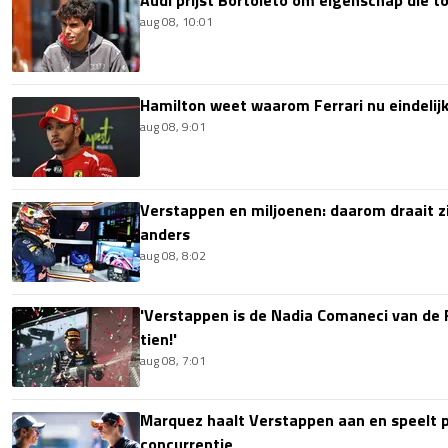
Audi prijst Bortoleto om eigenschap die 
aug 08, 10:01
Hamilton weet waarom Ferrari nu eindelijk
aug 08, 9:01
Verstappen en miljoenen: daarom draait z
anders
aug 08, 8:02
'Verstappen is de Nadia Comaneci van de 
tien!'
aug 08, 7:01
Marquez haalt Verstappen aan en speelt 
concurrentie