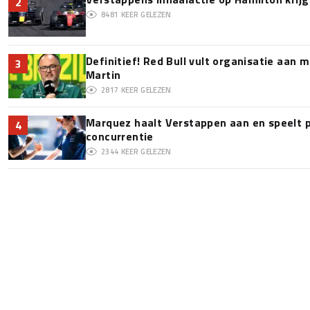
2
8481
KEER GELEZEN
Definitief! Red Bull vult organisatie aan
3
Martin
2817
KEER GELEZEN
Marquez haalt Verstappen aan en speelt 
4
concurrentie
2344
KEER GELEZEN