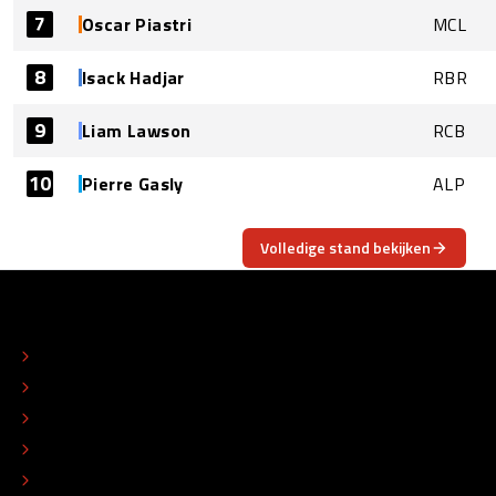
7
Oscar Piastri
MCL
8
Isack Hadjar
RBR
9
Liam Lawson
RCB
10
Pierre Gasly
ALP
Volledige stand bekijken
OVER
CONTACT
REDACTIONEEL STATUUT
COLOFON
ADVERTEREN
TIP DE REDACTIE