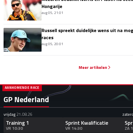
Hongarije
aug 05, 21:01
Russell spreekt duidelijke wens uit na mog
races
aug 05, 20:01
Meer artikelen
AANKOMENDE RACE
GP Nederland
vrijdag
21.08.26
zater
Training 1
Sprint Kwalificatie
Spr
VR 10:30
VR 14:30
ZA 