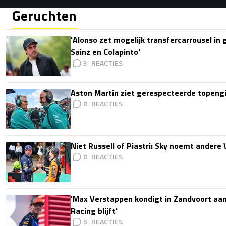
Geruchten
'Alonso zet mogelijk transfercarrousel in
Sainz en Colapinto'
3
Aston Martin ziet gerespecteerde topengi
0
Niet Russell of Piastri: Sky noemt ander
0
'Max Verstappen kondigt in Zandvoort aan d
Racing blijft'
5