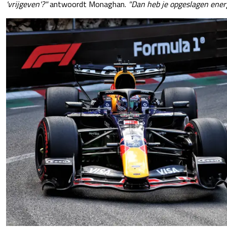
'vrijgeven'?"
antwoordt Monaghan.
"Dan heb je opgeslagen energi