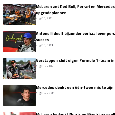
McLaren zet Red Bull, Ferrari en Mercede
upgradeplannen
aug 06, 9:01
Antonelli deelt bijzonder verhaal over per
succes
aug 06, 8:03
Verstappen sluit eigen Formule 1-team in
aug 06, 7:04
Mercedes denkt een één-twee mis te zijn 
aug 05, 22:01
McLaren bedankt Norris en Piastri na vee