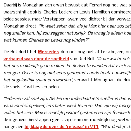
Daarbij is Monaghan zich ervan bewust dat Ferrari nog net wat sne
waarschijnlijk ook is. Charles Leclerc en Lewis Hamilton domineer
beide sessies, maar Verstappen kwam veel dichter bij dan verwa
Monaghan direct.
"Ik weet zeker dat, als je Max hier neer zou ze
nog sneller kan, hij zou zeggen: natuurlijk. De vraag is alleen hoe
wat kunnen Charles en Lewis nog vinden?"
De Brit durft het
Mercedes
-duo ook nog niet af te schrijven, o
verbaasd was door de snelheid
van Red Bull.
"Ik verwacht ook 
het ons makkelijk gaan maken. En ik durf te wedden dat Isack zic
mengen. Oscar is nog niet eens genoemd. Lando heeft nauwelijk
het ongelooflijk spannend worden",
verwacht Monaghan, die duide
'de snelste' wil bestempelen.
"Iedereen zal snel zijn. Als Ferrari inderdaad iets sneller is dan 
vanavond simpelweg iets beter werk leveren. Dan zijn wij morgen
zullen het zien. Max is redelijk positief gestemd en zijn feedback
de ingenieur. Verstappen geeft zijn team vermoedelijk nog wel w
aangezien
hij klaagde over de 'release' in VT1
.
"Wat denk je d