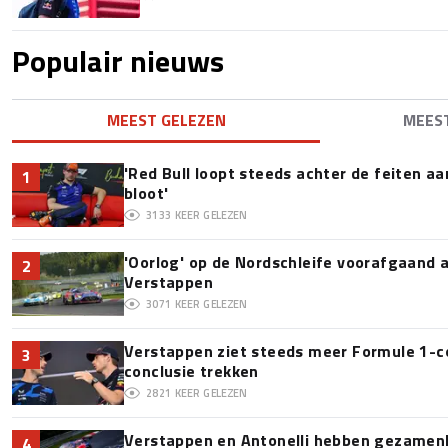
Populair nieuws
MEEST GELEZEN
MEES
'Red Bull loopt steeds achter de feiten a
1
bloot'
3133
KEER GELEZEN
'Oorlog' op de Nordschleife voorafgaand
2
Verstappen
3071
KEER GELEZEN
Verstappen ziet steeds meer Formule 1-c
3
conclusie trekken
2821
KEER GELEZEN
Verstappen en Antonelli hebben gezamenli
4