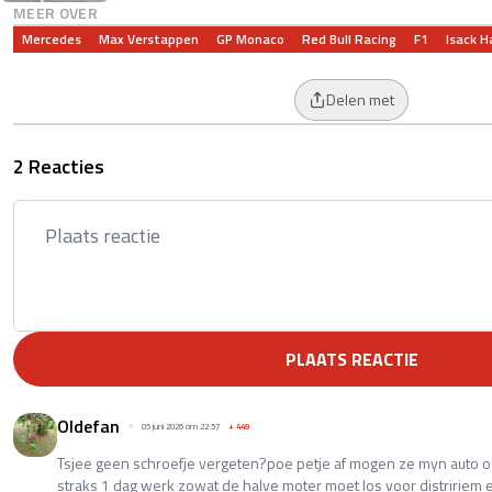
MEER OVER
Mercedes
Max Verstappen
GP Monaco
Red Bull Racing
F1
Isack H
Delen met
2 Reacties
PLAATS REACTIE
Oldefan
05 juni 2026 om 22:57
+
449
Tsjee geen schroefje vergeten?poe petje af mogen ze myn auto 
straks 1 dag werk zowat de halve moter moet los voor distririem e