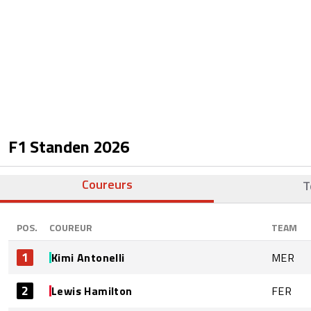
F1 Standen
2026
Coureurs
T
POS.
COUREUR
TEAM
1
Kimi Antonelli
MER
2
Lewis Hamilton
FER