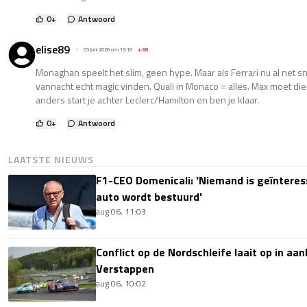
0
+
Antwoord
elise89
05 juni 2026 om 19:16
+
68
Monaghan speelt het slim, geen hype. Maar als Ferrari nu al net s
vannacht echt magic vinden. Quali in Monaco = alles. Max moet die 
anders start je achter Leclerc/Hamilton en ben je klaar.
0
+
Antwoord
LAATSTE NIEUWS
F1-CEO Domenicali: 'Niemand is geïnteres
auto wordt bestuurd'
aug 06, 11:03
Conflict op de Nordschleife laait op in aa
Verstappen
aug 06, 10:02