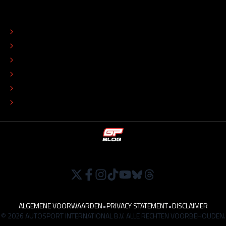
OVER
CONTACT
REDACTIONEEL STATUUT
COLOFON
ADVERTEREN
TIP DE REDACTIE
WERKEN BIJ
ALGEMENE VOORWAARDEN
•
PRIVACY STATEMENT
•
DISCLAIMER
© 2026 AUTOSPORT INTERNATIONAL B.V. ALLE RECHTEN VOORBEHOUDEN.