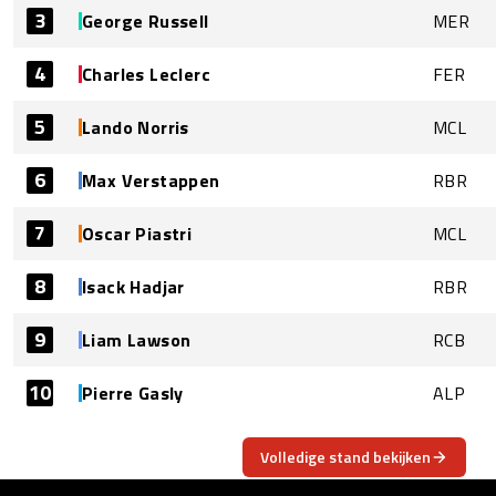
3
George Russell
MER
4
Charles Leclerc
FER
5
Lando Norris
MCL
6
Max Verstappen
RBR
7
Oscar Piastri
MCL
8
Isack Hadjar
RBR
9
Liam Lawson
RCB
10
Pierre Gasly
ALP
Volledige stand bekijken