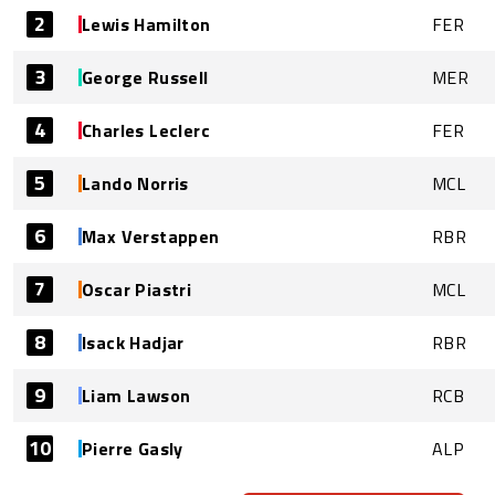
2
Lewis Hamilton
FER
3
George Russell
MER
4
Charles Leclerc
FER
5
Lando Norris
MCL
6
Max Verstappen
RBR
7
Oscar Piastri
MCL
8
Isack Hadjar
RBR
9
Liam Lawson
RCB
10
Pierre Gasly
ALP