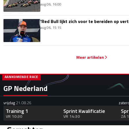
aug 06, 16:00
'Red Bull lijkt zich voor te bereiden op ve
aug 06, 15:15
Meer artikelen
AANKOMENDE RACE
GP Nederland
vrijdag
21.08.26
zater
Training 1
Sprint Kwalificatie
Spr
VR 10:30
VR 14:30
ZA 