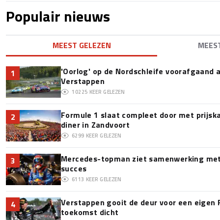
Populair nieuws
MEEST GELEZEN
MEES
'Oorlog' op de Nordschleife voorafgaand
1
Verstappen
10225
KEER GELEZEN
Formule 1 slaat compleet door met prijska
2
diner in Zandvoort
6299
KEER GELEZEN
Mercedes-topman ziet samenwerking met 
3
succes
6113
KEER GELEZEN
Verstappen gooit de deur voor een eigen 
4
toekomst dicht