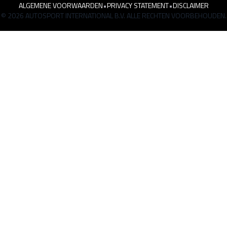
ALGEMENE VOORWAARDEN
•
PRIVACY STATEMENT
•
DISCLAIMER
© 2026 AUTOSPORT INTERNATIONAL B.V. ALLE RECHTEN VOORBEHOUDEN.