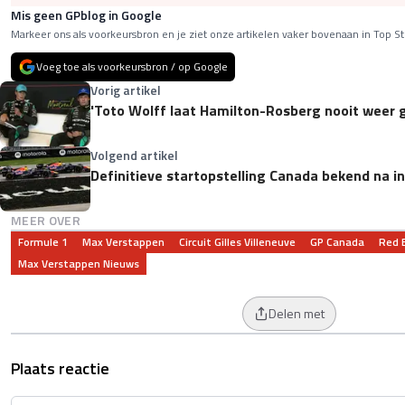
Mis geen GPblog in Google
Markeer ons als voorkeursbron en je ziet onze artikelen vaker bovenaan in Top St
Voeg toe als voorkeursbron / op Google
Vorig artikel
'Toto Wolff laat Hamilton-Rosberg nooit weer 
Volgend artikel
Definitieve startopstelling Canada bekend na in
MEER OVER
Formule 1
Max Verstappen
Circuit Gilles Villeneuve
GP Canada
Red B
Max Verstappen Nieuws
Delen met
Plaats reactie