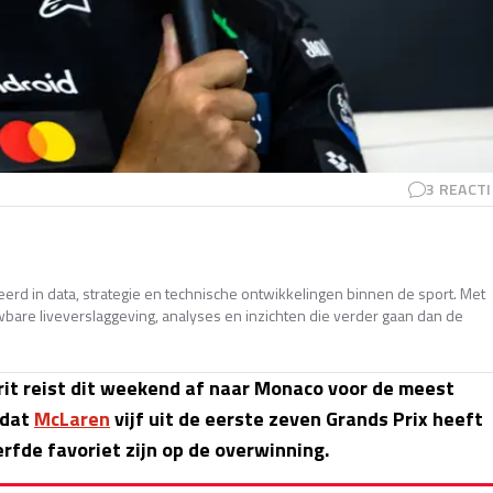
3
REACTI
erd in data, strategie en technische ontwikkelingen binnen de sport. Met
wbare liveverslaggeving, analyses en inzichten die verder gaan dan de
it reist dit weekend af naar Monaco voor de meest
 dat
McLaren
vijf uit de eerste zeven Grands Prix heeft
rfde favoriet zijn op de overwinning.