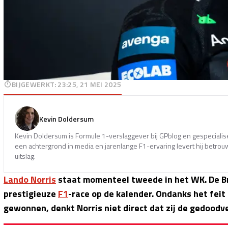
BIJGEWERKT
:
23:25, 21 MEI 2025
Kevin Doldersum
Kevin Doldersum is Formule 1-verslaggever bij GPblog en gespecialise
een achtergrond in media en jarenlange F1-ervaring levert hij betrou
uitslag.
Lando Norris
staat momenteel tweede in het WK. De Br
prestigieuze
F1
-race op de kalender. Ondanks het feit
gewonnen, denkt Norris niet direct dat zij de gedoodve