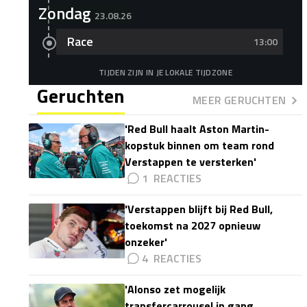
Zondag
23.08.26
Race
13:00
TIJDEN ZIJN IN JE LOKALE TIJDZONE
Geruchten
MEER GERUCHTEN
'Red Bull haalt Aston Martin-
kopstuk binnen om team rond
Verstappen te versterken'
1
'Verstappen blijft bij Red Bull,
toekomst na 2027 opnieuw
onzeker'
4
'Alonso zet mogelijk
transfercarrousel in gang,