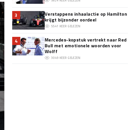
5624
KEER GELEZEN
Verstappens inhaalactie op Hamilton
3
krijgt bijzonder oordeel
5541
KEER GELEZEN
Mercedes-kopstuk vertrekt naar Red
4
Bull met emotionele woorden voor
Wolff
3049
KEER GELEZEN