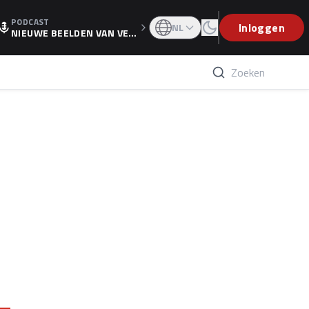
PODCAST
OGP
Inloggen
NL
NIEUWE BEELDEN VAN VER
STAPPEN EN WOLFF: 'WIE
WEET IS ER NU GETEKEND'