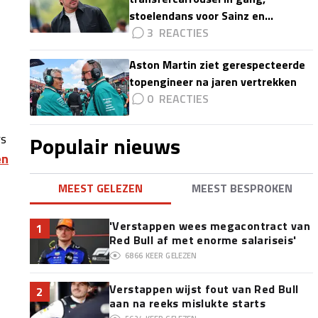
stoelendans voor Sainz en
Colapinto'
3
Aston Martin ziet gerespecteerde
topengineer na jaren vertrekken
0
rs
Populair nieuws
en
MEEST GELEZEN
MEEST BESPROKEN
'Verstappen wees megacontract van
1
Red Bull af met enorme salariseis'
6866
KEER GELEZEN
Verstappen wijst fout van Red Bull
2
aan na reeks mislukte starts