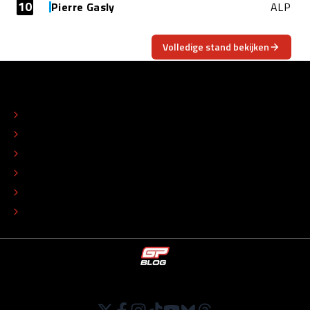
10
Pierre Gasly
ALP
Volledige stand bekijken
OVER
CONTACT
REDACTIONEEL STATUUT
COLOFON
ADVERTEREN
TIP DE REDACTIE
WERKEN BIJ