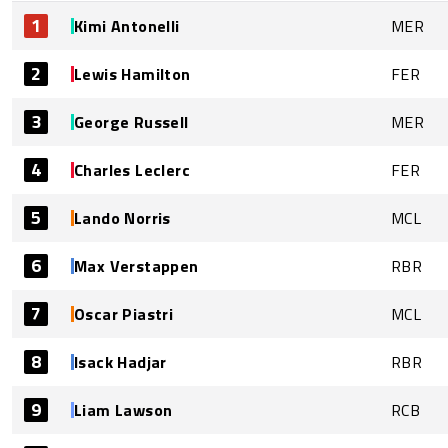
1
Kimi Antonelli
MER
2
Lewis Hamilton
FER
3
George Russell
MER
4
Charles Leclerc
FER
5
Lando Norris
MCL
6
Max Verstappen
RBR
7
Oscar Piastri
MCL
8
Isack Hadjar
RBR
9
Liam Lawson
RCB