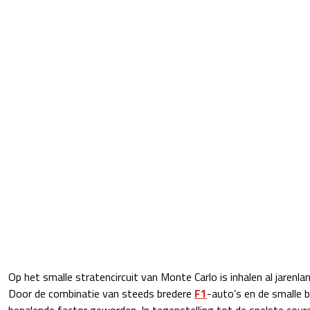
Op het smalle stratencircuit van Monte Carlo is inhalen al jarenl
Door de combinatie van steeds bredere
F1
-auto’s en de smalle b
bepalende factor geworden. In tegenstelling tot de snelste cour