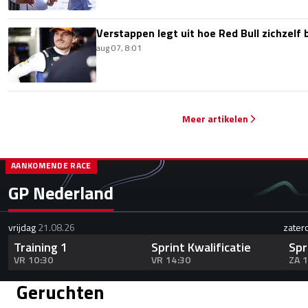
Verstappen legt uit hoe Red Bull zichzelf 
aug 07, 8:01
Meer artikelen
AANKOMENDE RACE
GP Nederland
vrijdag
21.08.26
zater
Training 1
Sprint Kwalificatie
Spr
VR 10:30
VR 14:30
ZA 
Geruchten