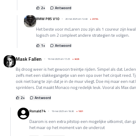
2
+
Antwoord
BMW P85 V10
20 mei 2025 om 12:49
+
23734
Het beste voor mcLaren zou zijn als 1 coureur zijn kwali
logisch om 2 compleet andere strategien te volgen.
1
+
Antwoord
Mask Fallen
19 mei 2025 om 17:25
+
4626
Bij droog weer is het gewoon treintje rijden. Simpel als dat. Lecle
zelfs met een slakkegangetje van een opa over het cirquit reed. Tj
ook niet bang te zijn dat je in de muur vliegt. Doe mij maar een 
sprinklers. Dat maakt Monaco nog redelijk leuk. Vooral als Max dan
2
+
Antwoord
Ronald74
19 mei 2025 om 18:30
+
1001
Daarom is een extra pitstop een mogelijke uitkomst, dan ga 
het maar op het moment van de undercut