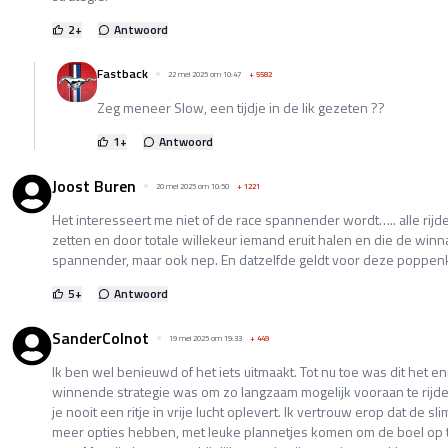
2
+
Antwoord
Fastback
22 mei 2025 om 10:47
+
5582
Zeg meneer Slow, een tijdje in de lik gezeten ??
1
+
Antwoord
Joost Buren
20 mei 2025 om 10:50
+
1221
Het interesseert me niet of de race spannender wordt….. alle rij
zetten en door totale willekeur iemand eruit halen en die de win
spannender, maar ook nep. En datzelfde geldt voor deze poppenk
5
+
Antwoord
SanderColnot
19 mei 2025 om 19:33
+
449
Ik ben wel benieuwd of het iets uitmaakt. Tot nu toe was dit het en
winnende strategie was om zo langzaam mogelijk vooraan te rijde
je nooit een ritje in vrije lucht oplevert. Ik vertrouw erop dat de s
meer opties hebben, met leuke plannetjes komen om de boel op t