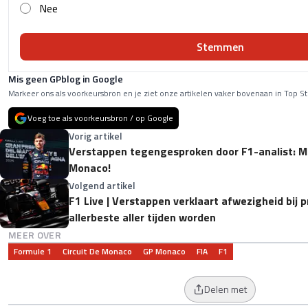
Nee
Stemmen
Mis geen GPblog in Google
Markeer ons als voorkeursbron en je ziet onze artikelen vaker bovenaan in Top St
Voeg toe als voorkeursbron / op Google
Vorig artikel
Verstappen tegengesproken door F1-analist: Ma
Monaco!
Volgend artikel
F1 Live | Verstappen verklaart afwezigheid bij 
allerbeste aller tijden worden
MEER OVER
Formule 1
Circuit De Monaco
GP Monaco
FIA
F1
Delen met