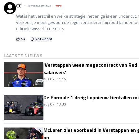
CC
19 mei 2025 om 16:22
+
19149
Wat is het verschil en welke strategie, het enige is een under cut, 
verkeer, je moet gewoon de regel veranderen bij rood banden wis
officiële wissel in de race.
5
+
Antwoord
LAATSTE NIEUWS
'Verstappen wees megacontract van Red 
salariseis'
aug 07, 14:15
De Formule 1 dreigt opnieuw tientallen mi
aug 07, 13:30
McLaren ziet voorbeeld in Verstappen en ge
op