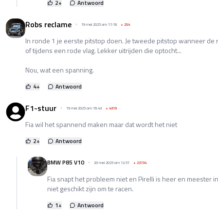
2
+
Antwoord
Robs reclame
19 mei 2025 om 17:18
+
254
In ronde 1 je eerste pitstop doen. Je tweede pitstop wanneer de r
of tijdens een rode vlag. Lekker uitrijden die optocht...
Nou, wat een spanning.
4
+
Antwoord
F1-stuur
19 mei 2025 om 16:43
+
4319
Fia wil het spannend maken maar dat wordt het niet
2
+
Antwoord
BMW P85 V10
20 mei 2025 om 12:51
+
23734
Fia snapt het probleem niet en Pirelli is heer en meester
niet geschikt zijn om te racen.
1
+
Antwoord