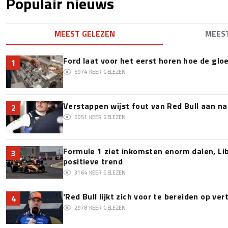
Populair nieuws
MEEST GELEZEN
MEES
Ford laat voor het eerst horen hoe de glo
1
5974
KEER GELEZEN
Verstappen wijst fout van Red Bull aan na
2
5051
KEER GELEZEN
Formule 1 ziet inkomsten enorm dalen, Lib
3
positieve trend
3164
KEER GELEZEN
'Red Bull lijkt zich voor te bereiden op v
4
2978
KEER GELEZEN