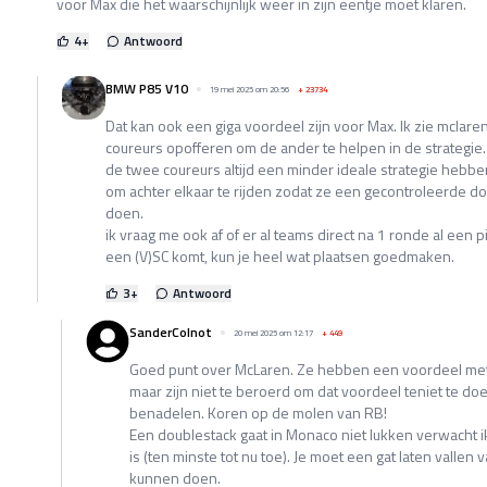
voor Max die het waarschijnlijk weer in zijn eentje moet klaren.
4
+
Antwoord
BMW P85 V10
19 mei 2025 om 20:56
+
23734
Dat kan ook een giga voordeel zijn voor Max. Ik zie mclare
coureurs opofferen om de ander te helpen in de strategie.
de twee coureurs altijd een minder ideale strategie hebbe
om achter elkaar te rijden zodat ze een gecontroleerde d
doen.
ik vraag me ook af of er al teams direct na 1 ronde al een 
een (V)SC komt, kun je heel wat plaatsen goedmaken.
3
+
Antwoord
SanderColnot
20 mei 2025 om 12:17
+
449
Goed punt over McLaren. Ze hebben een voordeel met
maar zijn niet te beroerd om dat voordeel teniet te doe
benadelen. Koren op de molen van RB!
Een doublestack gaat in Monaco niet lukken verwacht i
is (ten minste tot nu toe). Je moet een gat laten vallen
kunnen doen.