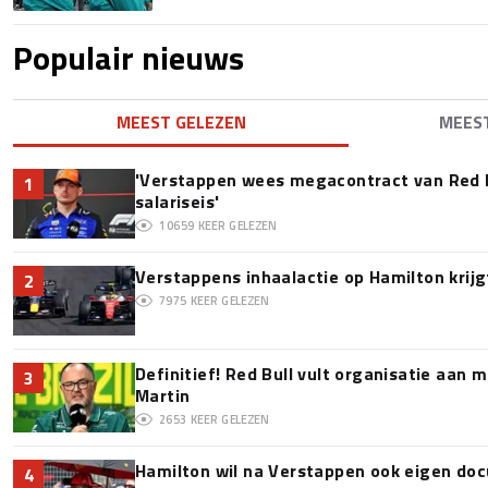
Populair nieuws
MEEST GELEZEN
MEES
'Verstappen wees megacontract van Red 
1
salariseis'
10659
KEER GELEZEN
Verstappens inhaalactie op Hamilton krijg
2
7975
KEER GELEZEN
Definitief! Red Bull vult organisatie aan
3
Martin
2653
KEER GELEZEN
Hamilton wil na Verstappen ook eigen d
4