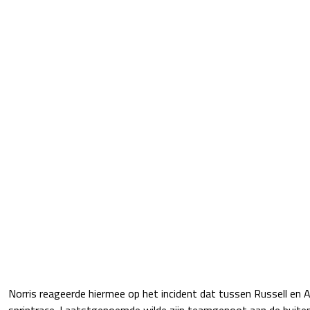
Norris reageerde hiermee op het incident dat tussen Russell en A
sprintrace. Laatstgenoemde wilde zijn teamgenoot aan de buiten