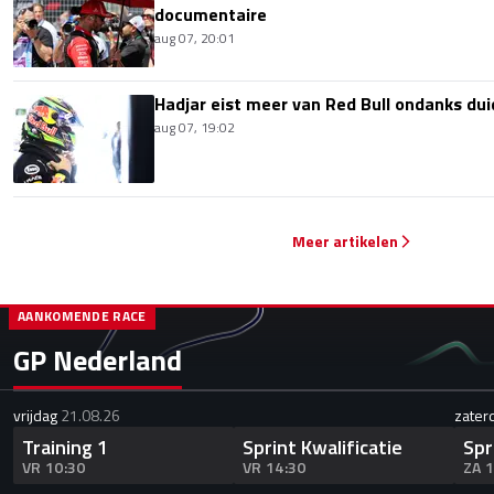
documentaire
aug 07, 20:01
Hadjar eist meer van Red Bull ondanks dui
aug 07, 19:02
Meer artikelen
AANKOMENDE RACE
GP Nederland
vrijdag
21.08.26
zater
Training 1
Sprint Kwalificatie
Spr
VR 10:30
VR 14:30
ZA 