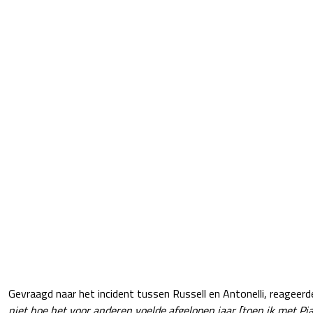
Gevraagd naar het incident tussen Russell en Antonelli, reageerde
niet hoe het voor anderen voelde afgelopen jaar [toen ik met Pia