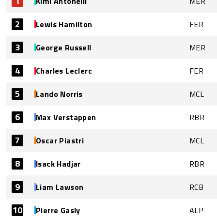
1
Kimi Antonelli
MER
2
Lewis Hamilton
FER
3
George Russell
MER
4
Charles Leclerc
FER
5
Lando Norris
MCL
6
Max Verstappen
RBR
7
Oscar Piastri
MCL
8
Isack Hadjar
RBR
9
Liam Lawson
RCB
10
Pierre Gasly
ALP