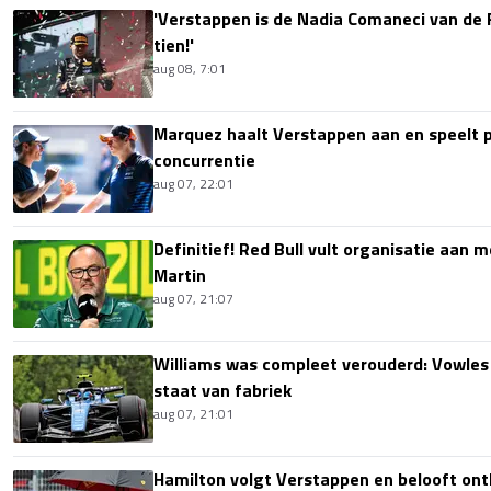
'Verstappen is de Nadia Comaneci van de 
tien!'
aug 08, 7:01
Marquez haalt Verstappen aan en speelt 
concurrentie
aug 07, 22:01
Definitief! Red Bull vult organisatie aan
Martin
aug 07, 21:07
Williams was compleet verouderd: Vowles
staat van fabriek
aug 07, 21:01
Hamilton volgt Verstappen en belooft onth