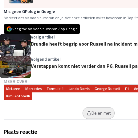
Mis geen GPblog in Google
Markeer ons als voorkeursbron en je ziet onze artikelen vaker bovenaan in Top St
Voeg toe als voorkeursbron / op Google
Vorig artikel
Brundle heeft begrip voor Russell na incident m
Volgend artikel
Verstappen komt niet verder dan P6, Russell pa
MEER OVER
McLaren
Mercedes
Formule 1
Lando Norris
George Russell
F1
An
Kimi Antonelli
Delen met
Plaats reactie