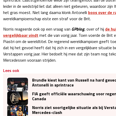
leider in de wedstrijd liet dat alleen niet gebeuren, waardoor zij
het gras moest. Niet lang daarna klonk Antonelli
boos over de r
wereldkampioenschap eiste een straf voor de Brit.
Norris reageerde ook op een vraag van
GPblog
, over of hij
de hu
vergelijkbaar vindt
met die van vorig jaar. Toen voerde de Brit e
Piastri om de wereldtitel. De regerend wereldkampioen geeft toe
dat hij het gevoel heeft dat hij zich in een vergelijkbare situatie
Verstappen vorig jaar. Hier bedoelt hij mee dat zijn team nog tek
Mercedessen vooraan strijden.
Lees ook
Brundle kiest kant van Russell na hard geve
Antonelli in sprintrace
FIA geeft officiële waarschuwing voor regen
Canada
Norris ziet soortgelijke situatie als bij Vers
Mercedes-clash