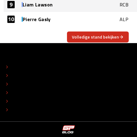
9
Liam Lawson
RCB
10
Pierre Gasly
ALP
Volledige stand bekijken
OVER
CONTACT
REDACTIONEEL STATUUT
COLOFON
ADVERTEREN
TIP DE REDACTIE
WERKEN BIJ