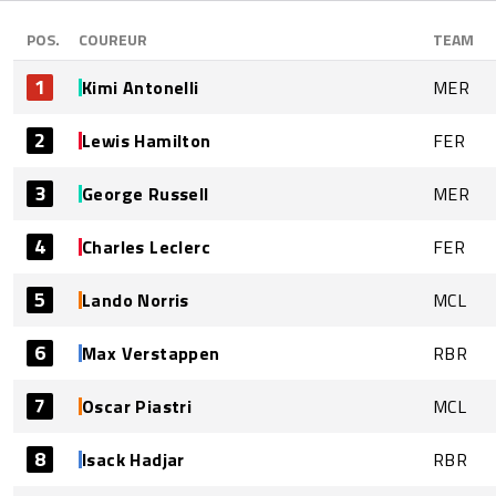
POS.
COUREUR
TEAM
1
Kimi Antonelli
MER
2
Lewis Hamilton
FER
3
George Russell
MER
4
Charles Leclerc
FER
5
Lando Norris
MCL
6
Max Verstappen
RBR
7
Oscar Piastri
MCL
8
Isack Hadjar
RBR