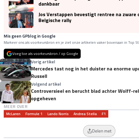
dankbaar
Jos Verstappen bevestigt rentree na zware c
Belgische rally
Mis geen GPblog in Google
Markeer ons als voorkeursbron en je ziet onze artikelen vaker bovenaan in Top St
Voeg toe als voorkeursbron / op Google
Vorig artikel
Mercedes tast nog in het duister na enorme up
Russell
Volgend artikel
Controversieel en berucht blad achter Wolff-re
opgeheven
MEER OVER
McLaren
Formule 1
Lando Norris
Andrea Stella
F1
Delen met