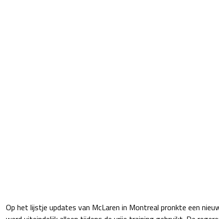
Op het lijstje updates van McLaren in Montreal pronkte een nieu
werd uiteindelijk alleen tijdens de vrije training gebruikt. De rege