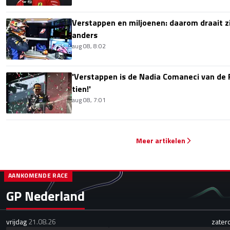
Verstappen en miljoenen: daarom draait z
anders
aug 08, 8:02
'Verstappen is de Nadia Comaneci van de 
tien!'
aug 08, 7:01
Meer artikelen
AANKOMENDE RACE
GP Nederland
vrijdag
21.08.26
zater