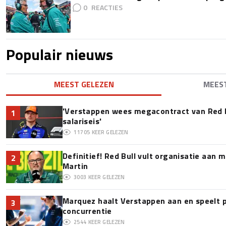
0
Populair nieuws
MEEST GELEZEN
MEES
'Verstappen wees megacontract van Red 
1
salariseis'
11705
KEER GELEZEN
Definitief! Red Bull vult organisatie aan
2
Martin
3003
KEER GELEZEN
Marquez haalt Verstappen aan en speelt 
3
concurrentie
2544
KEER GELEZEN