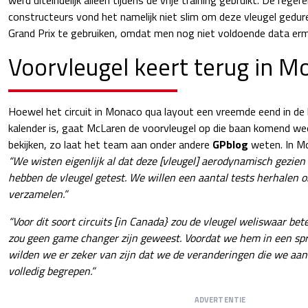
constructeurs vond het namelijk niet slim om deze vleugel gedur
Grand Prix te gebruiken, omdat men nog niet voldoende data er
Voorvleugel keert terug in M
Hoewel het circuit in Monaco qua layout een vreemde eend in de 
kalender is, gaat McLaren de voorvleugel op die baan komend w
bekijken, zo laat het team aan onder andere
GPblog
weten. In Mo
“We wisten eigenlijk al dat deze [vleugel] aerodynamisch gezien
hebben de vleugel getest. We willen een aantal tests herhalen 
verzamelen.”
“Voor dit soort circuits [in Canada} zou de vleugel weliswaar bet
zou geen game changer zijn geweest. Voordat we hem in een spr
wilden we er zeker van zijn dat we de veranderingen die we aa
volledig begrepen.”
ADVERTENTIE