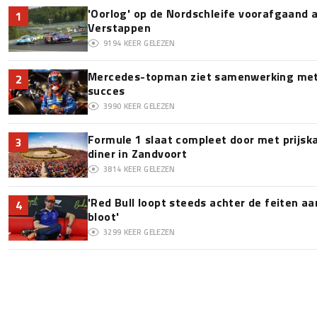
'Oorlog' op de Nordschleife voorafgaand
1
Verstappen
9194
KEER GELEZEN
Mercedes-topman ziet samenwerking met 
2
succes
3990
KEER GELEZEN
Formule 1 slaat compleet door met prijska
3
diner in Zandvoort
3814
KEER GELEZEN
'Red Bull loopt steeds achter de feiten a
4
bloot'
3299
KEER GELEZEN