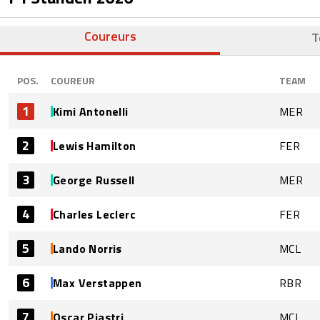
Coureurs
T
POS.
COUREUR
TEAM
1
Kimi Antonelli
MER
2
Lewis Hamilton
FER
3
George Russell
MER
4
Charles Leclerc
FER
5
Lando Norris
MCL
6
Max Verstappen
RBR
7
Oscar Piastri
MCL