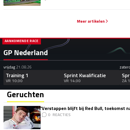
Meer artikelen
AANKOMENDE RACE
GP Nederland
vrijdag
21.08.26
zater
Training 1
Sprint Kwalificatie
Spr
VR 10:30
VR 14:30
ZA 
Geruchten
'Verstappen blijft bij Red Bull, toekomst 
0