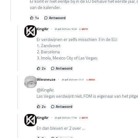
Er komt er niet eentje bij in de EU behalve het eerste jaar
van de kalender.
1
+
Antwoord
KingAir
26 april 2025 om 16:20
+
48573
Er verdwijnen er zelfs misschien 3 in de EU:
1. Zandvoort
2. Barcelona
3. Imola, Mexico City of Las Vegas.
2
+
Antwoord
Wiesneuze
26 april 2025 om 17:17
+
30653
@KingAir.
Las Vegas verdwijnt niet. FOM is eigenaar van het pit
2
+
Antwoord
KingAir
26 april 2025 om 17:56
+
48573
En dan bleven er 2 over ...