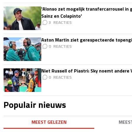
'Alonso zet mogelijk transfercarrousel in
Sainz en Colapinto'
3
Aston Martin ziet gerespecteerde topengi
0
Niet Russell of Piastri: Sky noemt ander
0
Populair nieuws
MEEST GELEZEN
MEES