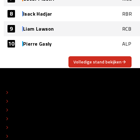
8
Isack Hadjar
RBR
9
Liam Lawson
RCB
10
Pierre Gasly
ALP
Volledige stand bekijken
OVER
CONTACT
REDACTIONEEL STATUUT
COLOFON
ADVERTEREN
TIP DE REDACTIE
WERKEN BIJ