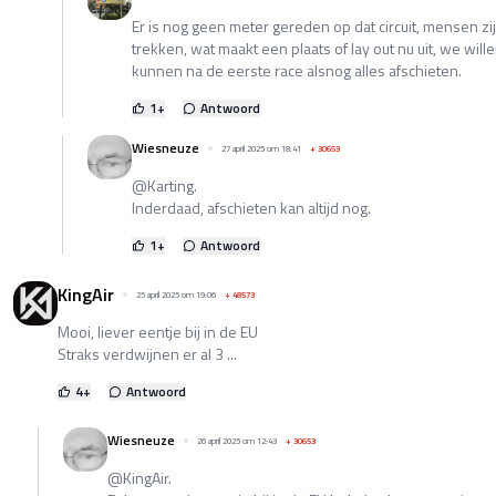
Er is nog geen meter gereden op dat circuit, mensen zi
trekken, wat maakt een plaats of lay out nu uit, we wil
kunnen na de eerste race alsnog alles afschieten.
1
+
Antwoord
Wiesneuze
27 april 2025 om 18:41
+
30653
@Karting.
Inderdaad, afschieten kan altijd nog.
1
+
Antwoord
KingAir
25 april 2025 om 19:06
+
48573
Mooi, liever eentje bij in de EU
Straks verdwijnen er al 3 ...
4
+
Antwoord
Wiesneuze
26 april 2025 om 12:43
+
30653
@KingAir.