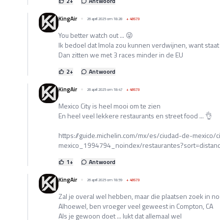
2
+
Antwoord
KingAir
26 april 2025 om 18:28
+
48573
You better watch out ... 😜
Ik bedoel dat Imola zou kunnen verdwijnen, want staat o
Dan zitten we met 3 races minder in de EU
2
+
Antwoord
KingAir
26 april 2025 om 18:47
+
48573
Mexico City is heel mooi om te zien
En heel veel lekkere restaurants en street food ... 👌
https://guide.michelin.com/mx/es/ciudad-de-mexico/
mexico_1994794_noindex/restaurantes?sort=distan
1
+
Antwoord
KingAir
26 april 2025 om 18:59
+
48573
Zal je overal wel hebben, maar die plaatsen zoek in no
Alhoewel, ben vroeger veel geweest in Compton, CA
Als je gewoon doet ... lukt dat allemaal wel