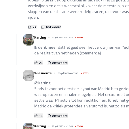
verdwijnen en dat is waarschijnlijk waar de meeste pijn zit
skippen van de chicane weer redelijk racen, daarvoor was 
rijden.
2
+
Antwoord
Karting
26 april 2025 om 13:32
+
33490
Ik denk meer dat het gaat over het verdwijnen van “ech
de realiteit van het heden (commercie)
2
+
Antwoord
Wiesneuze
26 april 2025 om 13:45
+
30653
@Karting.
Sinds ik voor het eerst de layout van Madrid heb gezien,
waarop racen en inhalen mogelijk is. Het circuit heeft 
sectie waar F1 auto's tot hun recht komen. Ik heb het g
Madrid de kritiek grotendeels verstomd is, net zo als 
1
+
Antwoord
Karting
27 april 2025 om 12:45
+
33490