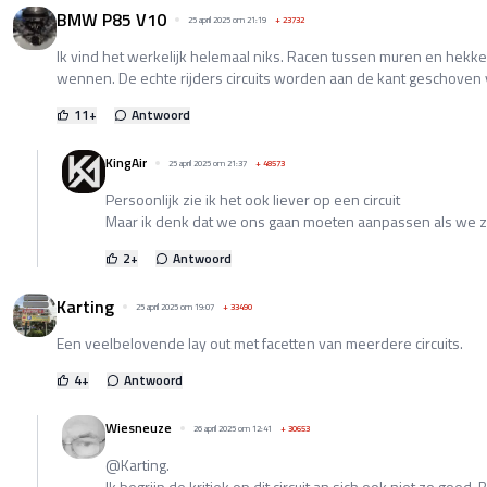
BMW P85 V10
25 april 2025 om 21:19
+
23732
Ik vind het werkelijk helemaal niks. Racen tussen muren en hekken
wennen. De echte rijders circuits worden aan de kant geschoven 
11
+
Antwoord
KingAir
25 april 2025 om 21:37
+
48573
Persoonlijk zie ik het ook liever op een circuit
Maar ik denk dat we ons gaan moeten aanpassen als we zie
2
+
Antwoord
Karting
25 april 2025 om 19:07
+
33490
Een veelbelovende lay out met facetten van meerdere circuits.
4
+
Antwoord
Wiesneuze
26 april 2025 om 12:41
+
30653
@Karting.
Ik begrijp de kritiek op dit circuit an sich ook niet zo goed