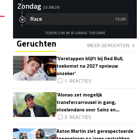
Zondag
23.08.26
Race
13:00
TIJDEN ZIJN IN JE LOKALE TIJDZONE
Geruchten
MEER GERUCHTEN
'Verstappen blijft bij Red Bull,
toekomst na 2027 opnieuw
onzeker'
1
'Alonso zet mogelijk
transfercarrousel in gang,
stoelendans voor Sainz en
Colapinto'
3
Aston Martin ziet gerespecteerde
topengineer na jaren vertrekken