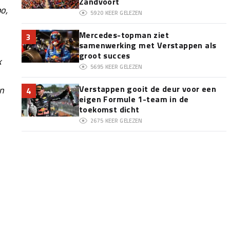
Zandvoort
o,
5920
KEER GELEZEN
Mercedes-topman ziet
3
samenwerking met Verstappen als
groot succes
k
5695
KEER GELEZEN
Verstappen gooit de deur voor een
en
4
eigen Formule 1-team in de
toekomst dicht
2675
KEER GELEZEN