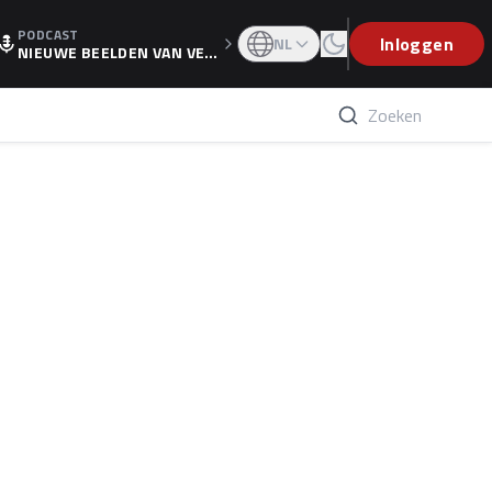
PODCAST
OGP
Inloggen
NL
NIEUWE BEELDEN VAN VER
STAPPEN EN WOLFF: 'WIE
WEET IS ER NU GETEKEND'