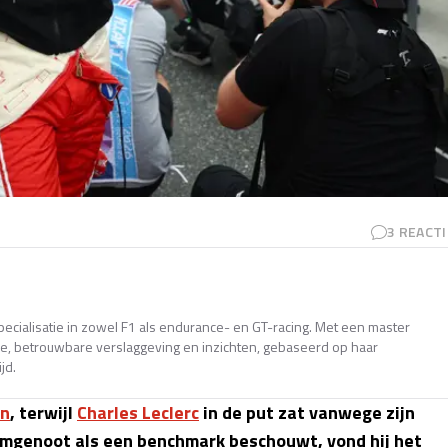
3
REACTI
pecialisatie in zowel F1 als endurance- en GT-racing. Met een master
ande, betrouwbare verslaggeving en inzichten, gebaseerd op haar
jd.
on
, terwijl
Charles Leclerc
in de put zat vanwege zijn
eamgenoot als een benchmark beschouwt, vond hij het