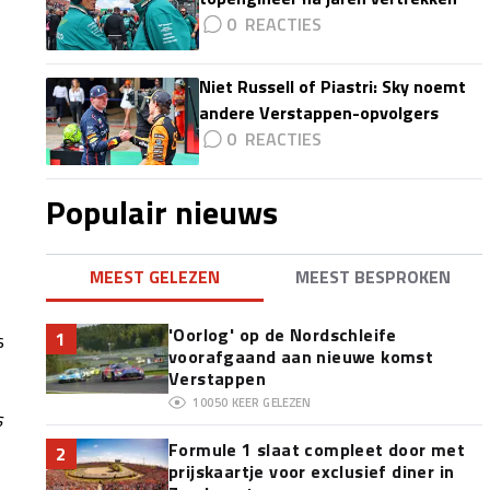
0
Niet Russell of Piastri: Sky noemt
andere Verstappen-opvolgers
0
Populair nieuws
MEEST GELEZEN
MEEST BESPROKEN
'Oorlog' op de Nordschleife
s
1
voorafgaand aan nieuwe komst
Verstappen
10050
KEER GELEZEN
s
Formule 1 slaat compleet door met
2
prijskaartje voor exclusief diner in