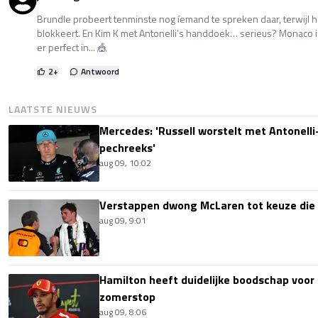
Brundle probeert tenminste nog íemand te spreken daar, terwijl h
blokkeert. En Kim K met Antonelli’s handdoek… serieus? Monaco is 
er perfect in... 🎪
2
+
Antwoord
LAATSTE NIEUWS
Mercedes: 'Russell worstelt met Antonelli-
pechreeks'
aug 09, 10:02
Verstappen dwong McLaren tot keuze die i
aug 09, 9:01
Hamilton heeft duidelijke boodschap voor
zomerstop
aug 09, 8:06