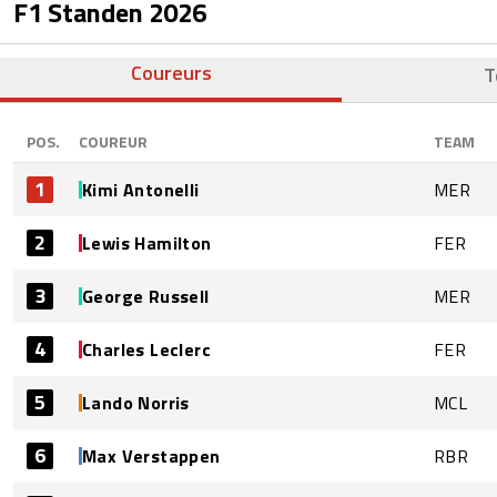
F1 Standen
2026
Coureurs
T
POS.
COUREUR
TEAM
1
Kimi Antonelli
MER
2
Lewis Hamilton
FER
3
George Russell
MER
4
Charles Leclerc
FER
5
Lando Norris
MCL
6
Max Verstappen
RBR