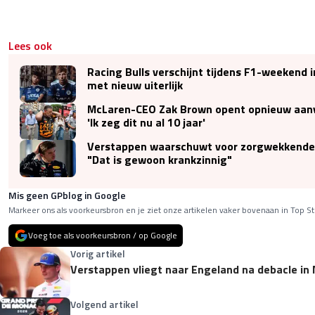
Lees ook
Racing Bulls verschijnt tijdens F1-weekend 
met nieuw uiterlijk
McLaren-CEO Zak Brown opent opnieuw aanva
'Ik zeg dit nu al 10 jaar'
Verstappen waarschuwt voor zorgwekkende 
"Dat is gewoon krankzinnig"
Mis geen GPblog in Google
Markeer ons als voorkeursbron en je ziet onze artikelen vaker bovenaan in Top St
Voeg toe als voorkeursbron / op Google
Vorig artikel
Verstappen vliegt naar Engeland na debacle in
Volgend artikel