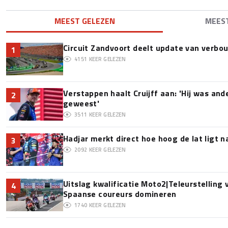
MEEST GELEZEN
MEES
Circuit Zandvoort deelt update van verbo
1
4151
KEER GELEZEN
Verstappen haalt Cruijff aan: 'Hij was and
2
geweest'
3511
KEER GELEZEN
Hadjar merkt direct hoe hoog de lat ligt 
3
2092
KEER GELEZEN
Uitslag kwalificatie Moto2|Teleurstelling
4
Spaanse coureurs domineren
1740
KEER GELEZEN