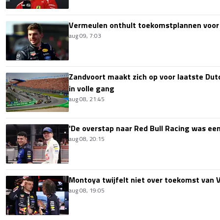
Vermeulen onthult toekomstplannen voor
aug 09, 7:03
Zandvoort maakt zich op voor laatste Du
in volle gang
aug 08, 21:45
'De overstap naar Red Bull Racing was een
aug 08, 20:15
Montoya twijfelt niet over toekomst van V
aug 08, 19:05