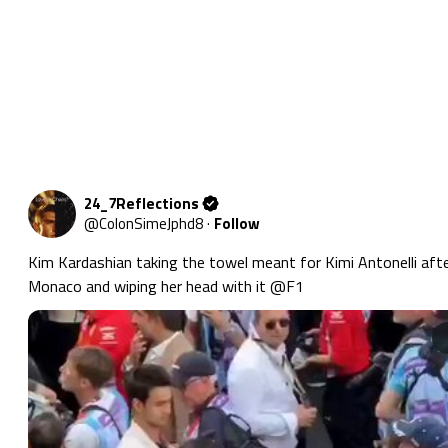
24_7Reflections
@
ColonSimeJphd8
·
Follow
Kim Kardashian taking the towel meant for Kimi Antonelli after
Monaco and wiping her head with it 
@F1