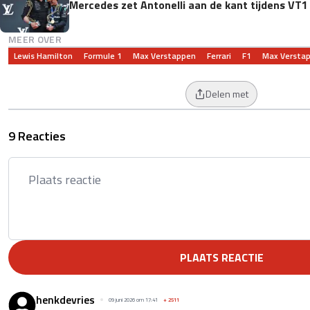
Mercedes zet Antonelli aan de kant tijdens VT1
MEER OVER
Lewis Hamilton
Formule 1
Max Verstappen
Ferrari
F1
Max Versta
Delen met
9 Reacties
PLAATS REACTIE
henkdevries
09 juni 2026 om 17:41
+
2511