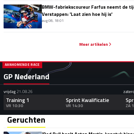
BMW-fabriekscoureur Farfus neemt de tijd
Verstappen: 'Laat zien hoe hij is'
aug 08, 18:01
Meer artikelen
AANKOMENDE RACE
GP Nederland
vrijdag
21.08.26
zater
Training 1
Sprint Kwalificatie
Spr
VR 10:30
VR 14:30
ZA 
Geruchten
'Red Bull haalt Aston Martin-kopstuk bin