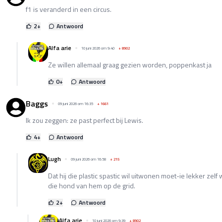
f1 is veranderd in een circus.
2
+
Antwoord
Alfa arie
10 juni 2026 om 9:40
+
8902
Ze willen allemaal graag gezien worden, poppenkast ja
0
+
Antwoord
Baggs
09 juni 2026 om 16:35
+
1661
Ik zou zeggen: ze past perfect bij Lewis.
4
+
Antwoord
Lugh
09 juni 2026 om 16:58
+
215
Dat hij die plastic spastic wil uitwonen moet-ie lekker zelf
die hond van hem op de grid.
2
+
Antwoord
Alfa arie
10 juni 2026 om 9:39
+
8902