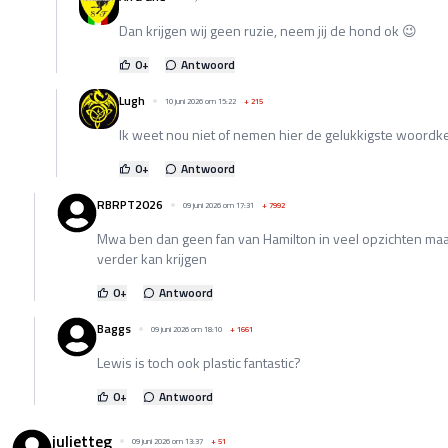
Dan krijgen wij geen ruzie, neem jij de hond ok 😉
0
+
Antwoord
Lugh
10 juni 2026 om 15:22
+
215
Ik weet nou niet of nemen hier de gelukkigste woordk
0
+
Antwoord
RBRPT2026
09 juni 2026 om 17:31
+
7992
Mwa ben dan geen fan van Hamilton in veel opzichten maar
verder kan krijgen
0
+
Antwoord
Baggs
09 juni 2026 om 18:10
+
1661
Lewis is toch ook plastic fantastic?
0
+
Antwoord
julietteg
09 juni 2026 om 13:37
+
51