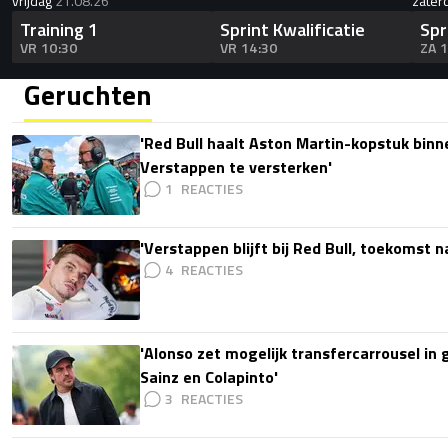
vrijdag
21.08.26
zater
Training 1
Sprint Kwalificatie
Spr
VR 10:30
VR 14:30
ZA 
Geruchten
'Red Bull haalt Aston Martin-kopstuk bin
Verstappen te versterken'
1
'Verstappen blijft bij Red Bull, toekomst 
4
'Alonso zet mogelijk transfercarrousel in
Sainz en Colapinto'
3