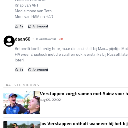
Knap van ANT
Mooie move van Toto
Mooi van HAM en HAD
4
+
Antwoord
daan68
07 juni 2026 om 17:28
+
84
Antonelli koelbloedig hoor, maar die anti-stall bij Max… pijnlijk. Mot
FIA weer chaotisch met die straffen ook, eerst niks bij Russell, late
loterij.
1
+
Antwoord
LAATSTE NIEUWS
Verstappen zorgt samen met Sainz voor h
aug 09, 22:02
Jos Verstappen onthult wanneer hij het bi