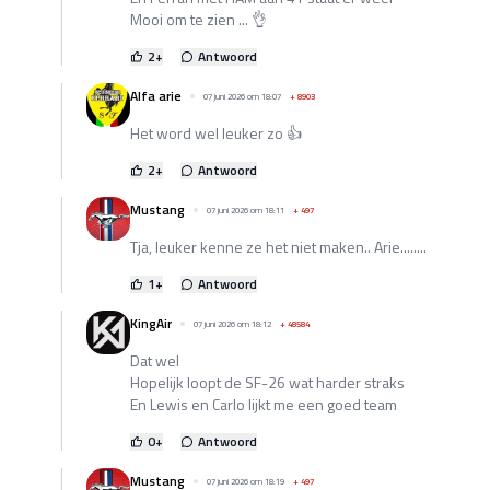
Mooi om te zien ... 👌
2
+
Antwoord
Alfa arie
07 juni 2026 om 18:07
+
8903
Het word wel leuker zo 👍
2
+
Antwoord
Mustang
07 juni 2026 om 18:11
+
497
Tja, leuker kenne ze het niet maken.. Arie........
1
+
Antwoord
KingAir
07 juni 2026 om 18:12
+
48584
Dat wel
Hopelijk loopt de SF-26 wat harder straks
En Lewis en Carlo lijkt me een goed team
0
+
Antwoord
Mustang
07 juni 2026 om 18:19
+
497