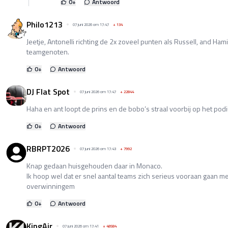
0
+
Antwoord
Philo1213
07 juni 2026 om 17:47
+
134
Jeetje, Antonelli richting de 2x zoveel punten als Russell, and Hami
teamgenoten.
0
+
Antwoord
DJ Flat Spot
07 juni 2026 om 17:47
+
22844
Haha en ant loopt de prins en de bobo’s straal voorbij op het pod
0
+
Antwoord
RBRPT2026
07 juni 2026 om 17:43
+
7992
Knap gedaan huisgehouden daar in Monaco.
Ik hoop wel dat er snel aantal teams zich serieus vooraan gaan 
overwinningem
0
+
Antwoord
KingAir
07 juni 2026 om 17:41
+
48584