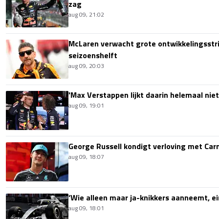
zag
aug 09, 21:02
McLaren verwacht grote ontwikkelingsstri
seizoenshelft
aug 09, 20:03
'Max Verstappen lijkt daarin helemaal niet
aug 09, 19:01
George Russell kondigt verloving met Ca
aug 09, 18:07
‘Wie alleen maar ja-knikkers aanneemt, ei
aug 09, 18:01