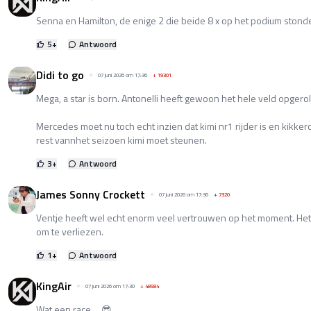
Senna en Hamilton, de enige 2 die beide 8 x op het podium stonde
5
+
Antwoord
Didi to go
07 juni 2026 om 17:36
+
19301
Mega, a star is born. Antonelli heeft gewoon het hele veld opgerol
Mercedes moet nu toch echt inzien dat kimi nr1 rijder is en kikker
rest vannhet seizoen kimi moet steunen.
3
+
Antwoord
James Sonny Crockett
07 juni 2026 om 17:36
+
7320
Ventje heeft wel echt enorm veel vertrouwen op het moment. Het
om te verliezen.
1
+
Antwoord
KingAir
07 juni 2026 om 17:30
+
48584
Wat een race ... 😎