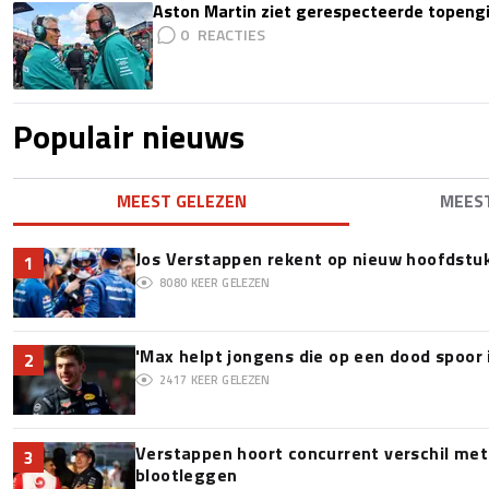
Aston Martin ziet gerespecteerde topengi
0
Populair nieuws
MEEST GELEZEN
MEES
Jos Verstappen rekent op nieuw hoofdstu
1
8080
KEER GELEZEN
'Max helpt jongens die op een dood spoor 
2
2417
KEER GELEZEN
Verstappen hoort concurrent verschil met
3
blootleggen