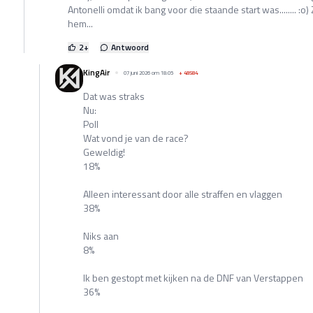
Antonelli omdat ik bang voor die staande start was........ :o) 
hem...
2
+
Antwoord
KingAir
07 juni 2026 om 18:05
+
48584
Dat was straks
Nu:
Poll
Wat vond je van de race?
Geweldig!
18%
Alleen interessant door alle straffen en vlaggen
38%
Niks aan
8%
Ik ben gestopt met kijken na de DNF van Verstappen
36%