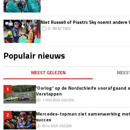
Niet Russell of Piastri: Sky noemt ander
0
Populair nieuws
MEEST GELEZEN
MEES
'Oorlog' op de Nordschleife voorafgaand
1
Verstappen
11049
KEER GELEZEN
Mercedes-topman ziet samenwerking met 
2
succes
8214
KEER GELEZEN