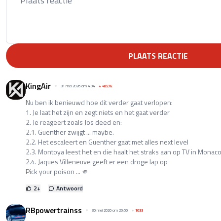
PLAATS REACTIE
KingAir
31 mei 2026 om 4:04
+
48576
Nu ben ik benieuwd hoe dit verder gaat verlopen:
1. Je laat het zijn en zegt niets en het gaat verder
2. Je reageert zoals Jos deed en:
2.1. Guenther zwijgt ... maybe.
2.2. Het escaleert en Guenther gaat met alles next level
2.3. Montoya leest het en die haalt het straks aan op TV in Monaco
2.4. Jaques Villeneuve geeft er een droge lap op
Pick your poison ... 🫵
2
+
Antwoord
RBpowertrainss
30 mei 2026 om 20:50
+
1033