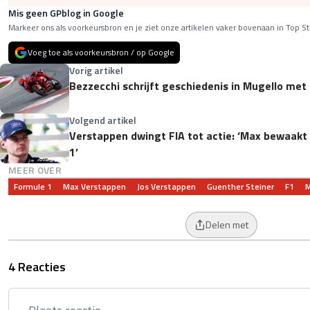
Mis geen GPblog in Google
Markeer ons als voorkeursbron en je ziet onze artikelen vaker bovenaan in Top St
Voeg toe als voorkeursbron / op Google
Vorig artikel
Bezzecchi schrijft geschiedenis in Mugello met
Volgend artikel
Verstappen dwingt FIA tot actie: ‘Max bewaakt
1’
MEER OVER
Formule 1
Max Verstappen
Jos Verstappen
Guenther Steiner
F1
M
Delen met
4 Reacties