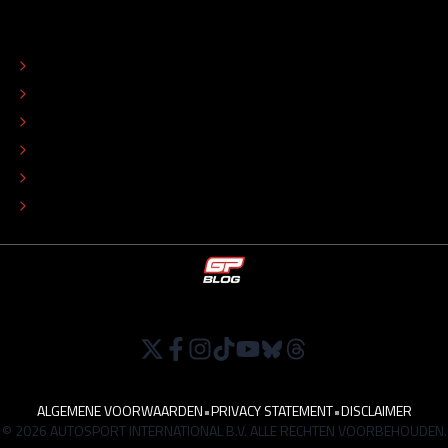
OVER
CONTACT
REDACTIONEEL STATUUT
COLOFON
ADVERTEREN
TIP DE REDACTIE
WERKEN BIJ
ALGEMENE VOORWAARDEN
•
PRIVACY STATEMENT
•
DISCLAIMER
© 2026 AUTOSPORT INTERNATIONAL B.V. ALLE RECHTEN VOORBEHOUDEN.