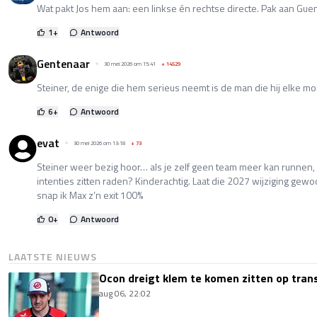
Wat pakt Jos hem aan: een linkse én rechtse directe. Pak aan Guen
1
+
Antwoord
Gentenaar
30 mei 2026 om 15:41
+
14529
Steiner, de enige die hem serieus neemt is de man die hij elke mor
6
+
Antwoord
evat
30 mei 2026 om 13:18
+
73
Steiner weer bezig hoor… als je zelf geen team meer kan runnen, 
intenties zitten raden? Kinderachtig. Laat die 2027 wijziging gew
snap ik Max z’n exit 100%
0
+
Antwoord
LAATSTE NIEUWS
Ocon dreigt klem te komen zitten op tran
aug 06, 22:02