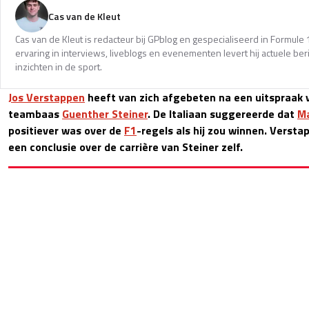
Cas van de Kleut
Cas van de Kleut is redacteur bij GPblog en gespecialiseerd in Formul
ervaring in interviews, liveblogs en evenementen levert hij actuele 
inzichten in de sport.
Jos Verstappen
heeft van zich afgebeten na een uitspraak 
teambaas
Guenther Steiner
. De Italiaan suggereerde dat
Ma
positiever was over de
F1
-regels als hij zou winnen. Versta
een conclusie over de carrière van Steiner zelf.