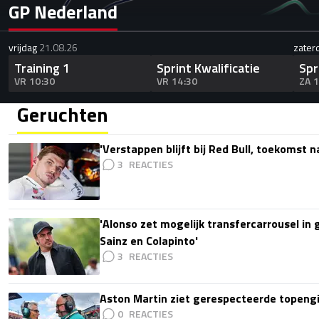
GP Nederland
vrijdag
21.08.26
zater
Training 1
Sprint Kwalificatie
Spr
VR 10:30
VR 14:30
ZA 
Geruchten
'Verstappen blijft bij Red Bull, toekomst 
3
'Alonso zet mogelijk transfercarrousel in
Sainz en Colapinto'
3
Aston Martin ziet gerespecteerde topengi
0