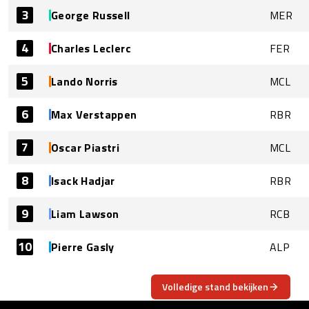
3
George Russell
MER
4
Charles Leclerc
FER
5
Lando Norris
MCL
6
Max Verstappen
RBR
7
Oscar Piastri
MCL
8
Isack Hadjar
RBR
9
Liam Lawson
RCB
10
Pierre Gasly
ALP
Volledige stand bekijken