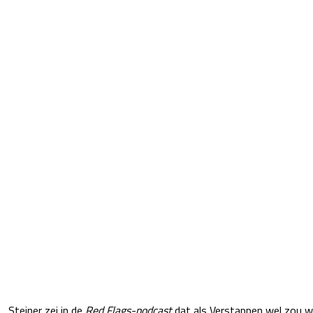
Steiner zei in de
Red Flags-podcast
dat als Verstappen wel zou win