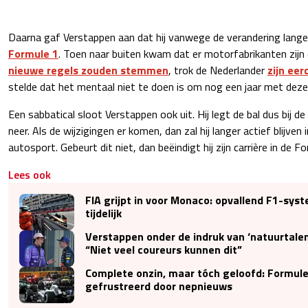
Daarna gaf Verstappen aan dat hij vanwege de verandering langer 
Formule 1
. Toen naar buiten kwam dat er motorfabrikanten zijn
nieuwe regels zouden stemmen
, trok de Nederlander
zijn ee
stelde dat het mentaal niet te doen is om nog een jaar met deze r
Een sabbatical sloot Verstappen ook uit. Hij legt de bal dus bij 
neer. Als de wijzigingen er komen, dan zal hij langer actief blijven
autosport. Gebeurt dit niet, dan beëindigt hij zijn carrière in de F
Lees ook
FIA grijpt in voor Monaco: opvallend F1-sys
tijdelijk
Verstappen onder de indruk van ‘natuurtalent
“Niet veel coureurs kunnen dit”
Complete onzin, maar tóch geloofd: Formul
gefrustreerd door nepnieuws