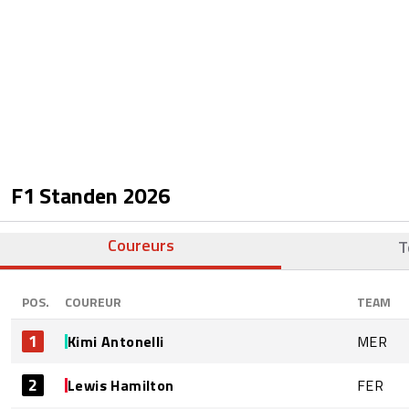
F1 Standen
2026
Coureurs
T
POS.
COUREUR
TEAM
1
Kimi Antonelli
MER
2
Lewis Hamilton
FER