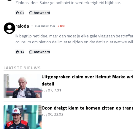
Zinloos idee. Sainz gelooft niet in wederkerigheid blijkbaar.
0
+
Antwoord
raloda
04 juli 2026 om 11:32
+
1643
Ik begrijp het idee, maar dan moet je elke gele vlag gaan bestraff
coureurs om niet op de limiet te rijden en dat dat is niet wat we wil
1
+
Antwoord
LAATSTE NIEUWS
Uitgesproken claim over Helmut Marko wri
detail
aug 07, 7:01
Ocon dreigt klem te komen zitten op tran
aug 06, 22:02