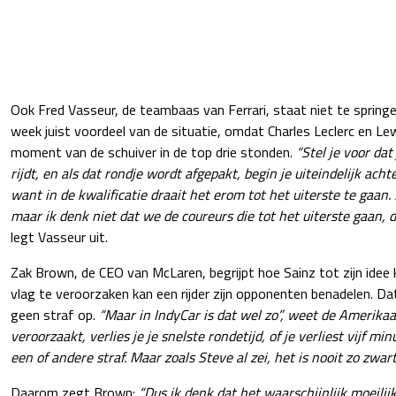
Ook Fred Vasseur, de teambaas van Ferrari, staat niet te sprin
week juist voordeel van de situatie, omdat Charles Leclerc en L
moment van de schuiver in de top drie stonden.
“Stel je voor da
rijdt, en als dat rondje wordt afgepakt, begin je uiteindelijk acht
want in de kwalificatie draait het erom tot het uiterste te gaan.
maar ik denk niet dat we de coureurs die tot het uiterste gaan, 
legt Vasseur uit.
Zak Brown, de CEO van McLaren, begrijpt hoe Sainz tot zijn idee
vlag te veroorzaken kan een rijder zijn opponenten benadelen. Dat
geen straf op.
“Maar in IndyCar is dat wel zo”, weet de Amerikaan
veroorzaakt, verlies je je snelste rondetijd, of je verliest vijf minu
een of andere straf. Maar zoals Steve al zei, het is nooit zo zwart
Daarom zegt Brown:
“Dus ik denk dat het waarschijnlijk moeilijk