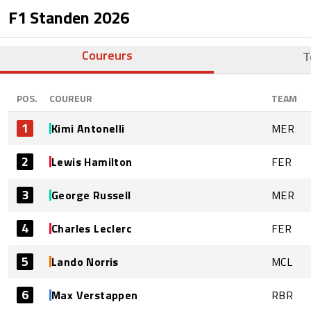
F1 Standen
2026
Coureurs
T
POS.
COUREUR
TEAM
1
Kimi Antonelli
MER
2
Lewis Hamilton
FER
3
George Russell
MER
4
Charles Leclerc
FER
5
Lando Norris
MCL
6
Max Verstappen
RBR