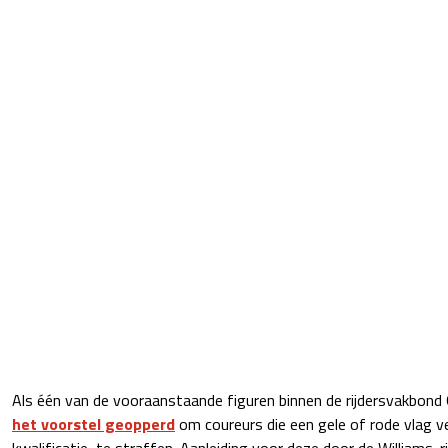
Als één van de vooraanstaande figuren binnen de rijdersvakbond
het voorstel geopperd
om coureurs die een gele of rode vlag v
kwalificatie, te straffen. Aanleiding voor deze door de Williams-