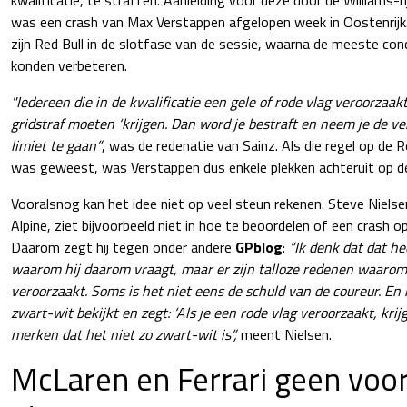
was een crash van Max Verstappen afgelopen week in Oostenrijk.
zijn Red Bull in de slotfase van de sessie, waarna de meeste conc
konden verbeteren.
"Iedereen die in de kwalificatie een gele of rode vlag veroorzaakt
gridstraf moeten ‘krijgen. Dan word je bestraft en neem je de v
limiet te gaan”
, was de redenatie van Sainz. Als die regel op de R
was geweest, was Verstappen dus enkele plekken achteruit op de
Vooralsnog kan het idee niet op veel steun rekenen. Steve Niels
Alpine, ziet bijvoorbeeld niet in hoe te beoordelen of een crash opz
Daarom zegt hij tegen onder andere
GPblog
:
“Ik denk dat dat hee
waarom hij daarom vraagt, maar er zijn talloze redenen waarom 
veroorzaakt. Soms is het niet eens de schuld van de coureur. En i
zwart-wit bekijkt en zegt: ‘Als je een rode vlag veroorzaakt, krijg j
merken dat het niet zo zwart-wit is”,
meent Nielsen.
McLaren en Ferrari geen voo