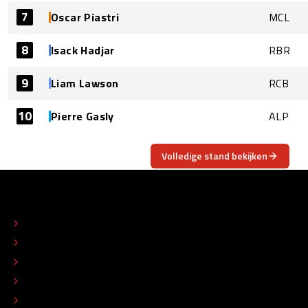
7
Oscar Piastri
MCL
8
Isack Hadjar
RBR
9
Liam Lawson
RCB
10
Pierre Gasly
ALP
Volledige stand bekijken
OVER
CONTACT
REDACTIONEEL STATUUT
COLOFON
ADVERTEREN
TIP DE REDACTIE