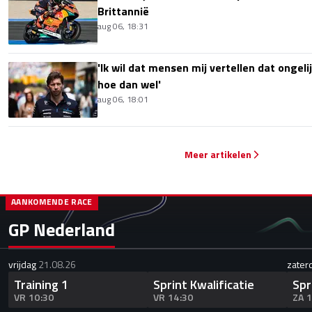
Brittannië
aug 06, 18:31
'Ik wil dat mensen mij vertellen dat ongel
hoe dan wel'
aug 06, 18:01
Meer artikelen
AANKOMENDE RACE
GP Nederland
vrijdag
21.08.26
zater
Training 1
Sprint Kwalificatie
Spr
VR 10:30
VR 14:30
ZA 