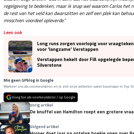
regelgeving te bedenken, maar ik snap wel waarom Carlos het n
de rest van het veld kan dwarszitten en zelf een plek kan behou
misschien voordeel opleverde.”
Lees ook
Long runs zorgen voorlopig voor vraagteken
voor 'langzame' Verstappen
Verstappen hekelt door FIA opgelegde bepe
Silverstone
Mis geen GPblog in Google
Markeer ons als voorkeursbron en je ziet onze artikelen vaker bovenaan in Top St
Voeg toe als voorkeursbron / op Google
Vorig artikel
De knuffel van Hamilton roept een grotere vraa
Volgend artikel
Horner doet jaar na ontslag boekje open over Red 