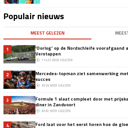
Populair nieuws
MEEST GELEZEN
MEES
'Oorlog' op de Nordschleife voorafgaand
1
Verstappen
11423
KEER GELEZEN
Mercedes-topman ziet samenwerking met 
2
succes
9320
KEER GELEZEN
Formule 1 slaat compleet door met prijska
3
diner in Zandvoort
8282
KEER GELEZEN
Ford laat voor het eerst horen hoe de glo
4