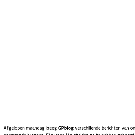
Afgelopen maandag kreeg
GPblog
verschillende berichten van on
opererende bronnen. Eén voor één stelden ze te hebben gehoord