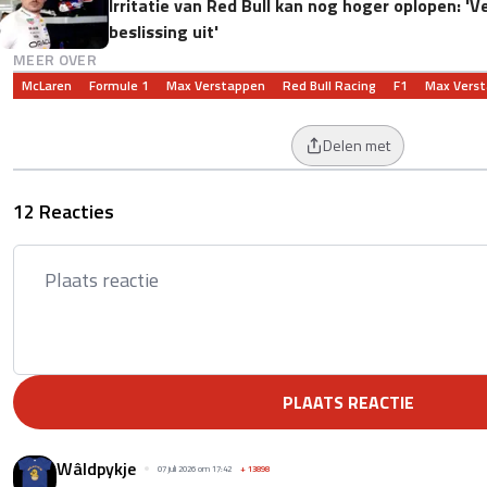
Irritatie van Red Bull kan nog hoger oplopen: 'V
beslissing uit'
MEER OVER
McLaren
Formule 1
Max Verstappen
Red Bull Racing
F1
Max Vers
Delen met
12 Reacties
PLAATS REACTIE
Wâldpykje
07 juli 2026 om 17:42
+
13898