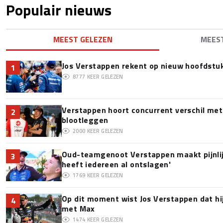
Populair nieuws
MEEST GELEZEN
MEES
Jos Verstappen rekent op nieuw hoofdstu
1
8777
KEER GELEZEN
Verstappen hoort concurrent verschil met
2
blootleggen
2000
KEER GELEZEN
Oud-teamgenoot Verstappen maakt pijnlijk
3
heeft iedereen al ontslagen'
1769
KEER GELEZEN
Op dit moment wist Jos Verstappen dat hi
4
met Max
1474
KEER GELEZEN