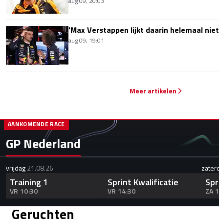
aug 09, 20:03
'Max Verstappen lijkt daarin helemaal niet
aug 09, 19:01
Meer artikelen
AANKOMENDE RACE
GP Nederland
vrijdag
21.08.26
zater
Training 1
Sprint Kwalificatie
Spr
VR 10:30
VR 14:30
ZA 
Geruchten