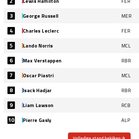
2
Lewis Hamilton
FER
3
George Russell
MER
4
Charles Leclerc
FER
5
Lando Norris
MCL
6
Max Verstappen
RBR
7
Oscar Piastri
MCL
8
Isack Hadjar
RBR
9
Liam Lawson
RCB
10
Pierre Gasly
ALP
Volledige stand bekijken