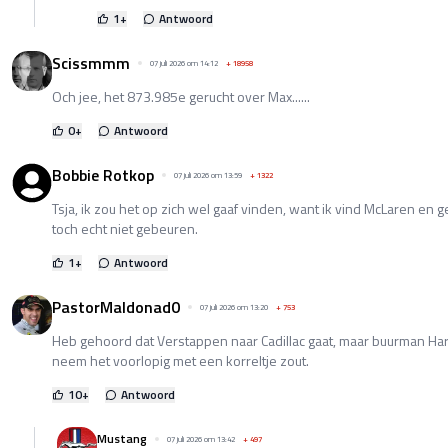
1
+
Antwoord
Scissmmm
07 juli 2026 om 14:12
+
18958
Och jee, het 873.985e gerucht over Max......
0
+
Antwoord
Bobbie Rotkop
07 juli 2026 om 13:59
+
1322
Tsja, ik zou het op zich wel gaaf vinden, want ik vind McLaren en g
toch echt niet gebeuren.
1
+
Antwoord
PastorMaldonad0
07 juli 2026 om 13:20
+
753
Heb gehoord dat Verstappen naar Cadillac gaat, maar buurman Harr
neem het voorlopig met een korreltje zout.
10
+
Antwoord
Mustang
07 juli 2026 om 13:42
+
497