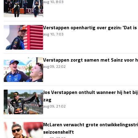
aug 10, 8:03
Verstappen openhartig over gezin: 'Dat is 
aug 10, 7:03
Verstappen zorgt samen met Sainz voor h
aug 09, 22:02
Jos Verstappen onthult wanneer hij het bi
zag
aug 09, 21:02
McLaren verwacht grote ontwikkelingsstri
seizoenshelft