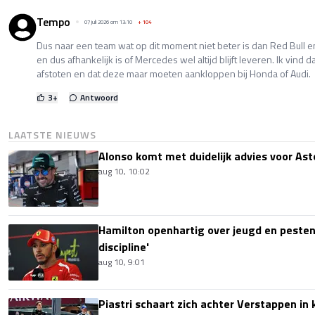
Tempo
07 juli 2026 om 13:10
+
104
Dus naar een team wat op dit moment niet beter is dan Red Bull e
en dus afhankelijk is of Mercedes wel altijd blijft leveren. Ik vin
afstoten en dat deze maar moeten aankloppen bij Honda of Audi.
3
+
Antwoord
LAATSTE NIEUWS
Alonso komt met duidelijk advies voor Ast
aug 10, 10:02
Hamilton openhartig over jeugd en pesten
discipline'
aug 10, 9:01
Piastri schaart zich achter Verstappen in