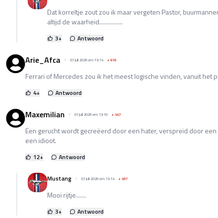
Dat korreltje zout zou ik maar vergeten Pastor, buurmann
altijd de waarheid................
3
+
Antwoord
Arie_Afca
07 juli 2026 om 13:14
+
616
Ferrari of Mercedes zou ik het meest logische vinden, vanuit het
4
+
Antwoord
Maxemilian
07 juli 2026 om 13:10
+
447
Een gerucht wordt gecreëerd door een hater, verspreid door ee
een idioot.
12
+
Antwoord
Mustang
07 juli 2026 om 13:14
+
497
Mooi rijtje.......
3
+
Antwoord