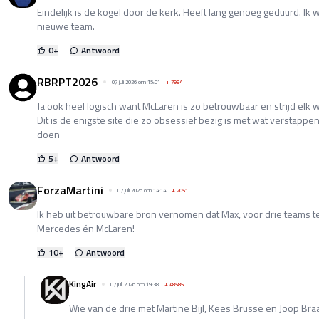
Eindelijk is de kogel door de kerk. Heeft lang genoeg geduurd. Ik
nieuwe team.
0
+
Antwoord
RBRPT2026
07 juli 2026 om 15:01
+
7994
Ja ook heel logisch want McLaren is zo betrouwbaar en strijd elk 
Dit is de enigste site die zo obsessief bezig is met wat verstappen
doen
5
+
Antwoord
ForzaMartini
07 juli 2026 om 14:14
+
2051
Ik heb uit betrouwbare bron vernomen dat Max, voor drie teams tege
Mercedes én McLaren!
10
+
Antwoord
KingAir
07 juli 2026 om 19:38
+
48585
Wie van de drie met Martine Bijl, Kees Brusse en Joop Braa