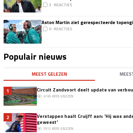
3
Aston Martin ziet gerespecteerde topengi
0
Populair nieuws
MEEST GELEZEN
MEES
Circuit Zandvoort deelt update van verbo
1
4165
KEER GELEZEN
Verstappen haalt Cruijff aan: 'Hij was and
2
geweest'
3512
KEER GELEZEN