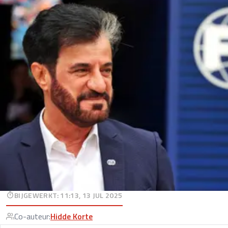
BIJGEWERKT
:
11:13, 13 JUL 2025
Co-auteur
:
Hidde Korte