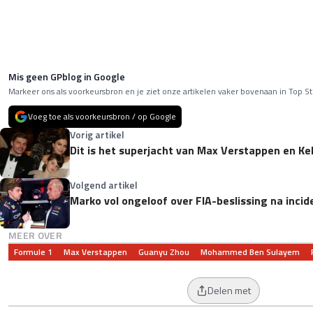
Mis geen GPblog in Google
Markeer ons als voorkeursbron en je ziet onze artikelen vaker bovenaan in Top St
Voeg toe als voorkeursbron / op Google
Vorig artikel
Dit is het superjacht van Max Verstappen en Kel
Volgend artikel
Marko vol ongeloof over FIA-beslissing na inci
MEER OVER
Formule 1
Max Verstappen
Guanyu Zhou
Mohammed Ben Sulayem
Delen met