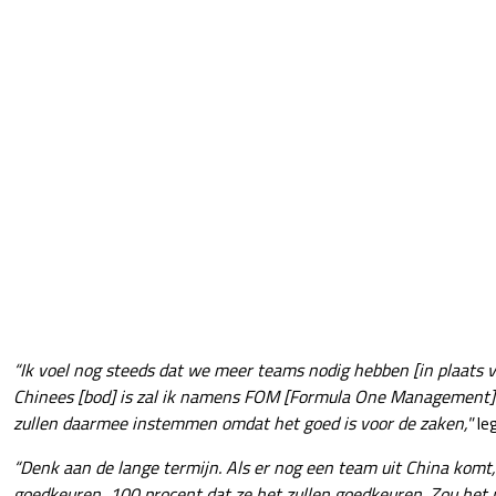
“Ik voel nog steeds dat we meer teams nodig hebben [in plaats v
Chinees [bod] is zal ik namens FOM [Formula One Management] spr
zullen daarmee instemmen omdat het goed is voor de zaken,"
le
“Denk aan de lange termijn. Als er nog een team uit China komt, 
goedkeuren, 100 procent dat ze het zullen goedkeuren. Zou het 