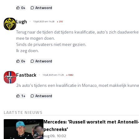
0
+
Antwoord
Lugh
13 juli 2025 om 14:28
+
215
Terug naar de tijden dat tijdens kwalificatie, auto’s zich daadwerk
mee te mogen doen.
Sinds de privateers niet meer gezien.
Ik zeg doen.
0
+
Antwoord
Fastback
13 juli 2025 om 11:29
+
5582
24 auto's tijdens een kwalificatie in Monaco, moet makkelijk kunnen vo
1
+
Antwoord
LAATSTE NIEUWS
Mercedes: 'Russell worstelt met Antonelli-
pechreeks'
aug 09, 10:02