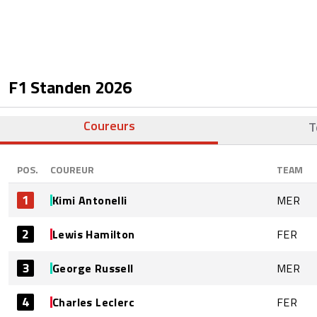
F1 Standen
2026
Coureurs
T
POS.
COUREUR
TEAM
1
Kimi Antonelli
MER
2
Lewis Hamilton
FER
3
George Russell
MER
4
Charles Leclerc
FER