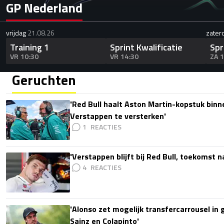
GP Nederland
vrijdag
21.08.26
zater
Training 1
Sprint Kwalificatie
Spr
VR 10:30
VR 14:30
ZA 
Geruchten
'Red Bull haalt Aston Martin-kopstuk bin
Verstappen te versterken'
1
'Verstappen blijft bij Red Bull, toekomst 
4
'Alonso zet mogelijk transfercarrousel in
Sainz en Colapinto'