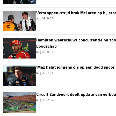
Verstappen-strijd brak McLaren op bij sta
aug 09, 9:01
Hamilton waarschuwt concurrentie na zom
boodschap
aug 09, 8:06
'Max helpt jongens die op een dood spoor i
aug 09, 7:03
Circuit Zandvoort deelt update van verbo
aug 08, 21:45