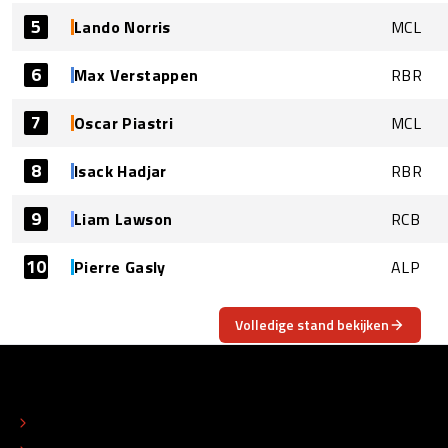
5
Lando Norris
MCL
6
Max Verstappen
RBR
7
Oscar Piastri
MCL
8
Isack Hadjar
RBR
9
Liam Lawson
RCB
10
Pierre Gasly
ALP
Volledige stand bekijken
OVER
CONTACT