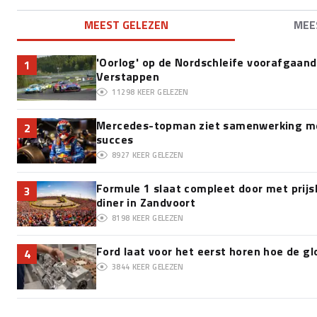
MEEST GELEZEN
MEE
'Oorlog' op de Nordschleife voorafgaan
1
Verstappen
11298
KEER GELEZEN
Mercedes-topman ziet samenwerking me
2
succes
8927
KEER GELEZEN
Formule 1 slaat compleet door met prijsk
3
diner in Zandvoort
8198
KEER GELEZEN
Ford laat voor het eerst horen hoe de g
4
3844
KEER GELEZEN