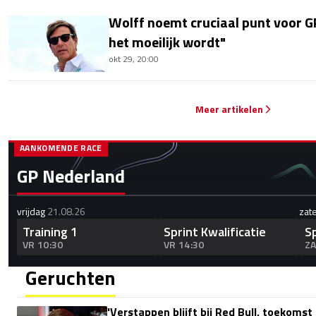
Wolff noemt cruciaal punt voor GP
het moeilijk wordt"
okt 29, 20:00
Meer artikelen
AANKOMENDE RACE
GP Nederland
vrijdag
21.08.26
zat
Training 1
Sprint Kwalificatie
S
VR 10:30
VR 14:30
ZA
Geruchten
'Verstappen blijft bij Red Bull, toekoms