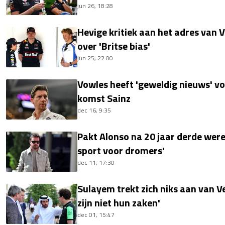
jun 26, 18:28
Hevige kritiek aan het adres van 
over 'Britse bias'
jun 25, 22:00
Vowles heeft 'geweldig nieuws' vo
komst Sainz
dec 16, 9:35
Pakt Alonso na 20 jaar derde wereld
sport voor dromers'
dec 11, 17:30
Sulayem trekt zich niks aan van Ve
zijn niet hun zaken'
dec 01, 15:47