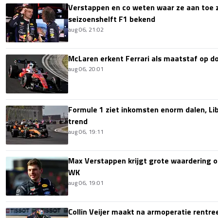
Verstappen en co weten waar ze aan toe z
seizoenshelft F1 bekend
aug 06, 21:02
McLaren erkent Ferrari als maatstaf op 
aug 06, 20:01
Formule 1 ziet inkomsten enorm dalen, Lib
trend
aug 06, 19:11
Max Verstappen krijgt grote waardering 
WK
aug 06, 19:01
Collin Veijer maakt na armoperatie rentre