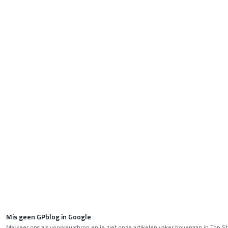
Mis geen GPblog in Google
Markeer ons als voorkeursbron en je ziet onze artikelen vaker bovenaan in Top St