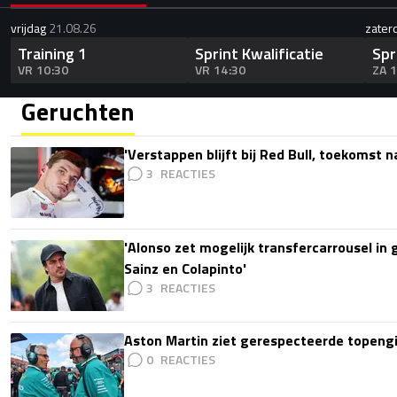
vrijdag
21.08.26
zater
Training 1
Sprint Kwalificatie
Spr
VR 10:30
VR 14:30
ZA 
Geruchten
'Verstappen blijft bij Red Bull, toekomst 
3
'Alonso zet mogelijk transfercarrousel in
Sainz en Colapinto'
3
Aston Martin ziet gerespecteerde topengi
0