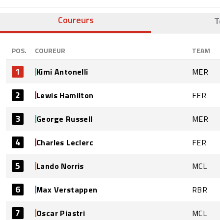
Coureurs
T
POS.
COUREUR
TEAM
1
Kimi Antonelli
MER
2
Lewis Hamilton
FER
3
George Russell
MER
4
Charles Leclerc
FER
5
Lando Norris
MCL
6
Max Verstappen
RBR
7
Oscar Piastri
MCL