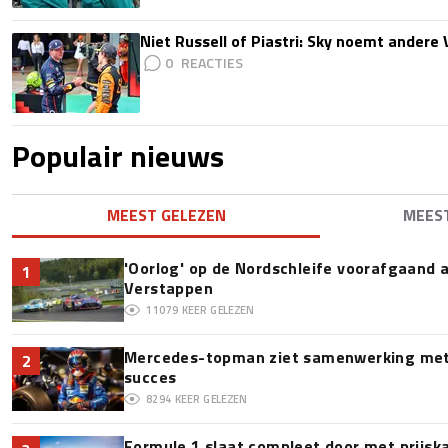
Niet Russell of Piastri: Sky noemt ander
0
Populair nieuws
MEEST GELEZEN
MEES
'Oorlog' op de Nordschleife voorafgaand
1
Verstappen
11079
KEER GELEZEN
Mercedes-topman ziet samenwerking met 
2
succes
8294
KEER GELEZEN
Formule 1 slaat compleet door met prijska