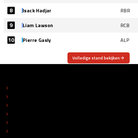
8
Isack Hadjar
RBR
9
Liam Lawson
RCB
10
Pierre Gasly
ALP
Volledige stand bekijken
OVER
CONTACT
REDACTIONEEL STATUUT
COLOFON
ADVERTEREN
TIP DE REDACTIE
WERKEN BIJ