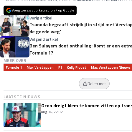
Voeg toe als voorkeursbron / op Google
Vorig artikel
Tsunoda begraaft strijdbijl in strijd met Versta
de goede weg'
Volgend artikel
Ben Sulayem doet onthulling: Komt er een extra
Formule 1?
MEER OVER
Formule 1
Max Verstappen
F1
Kelly Piquet
Max Verstappen Nieuws
Delen met
LAATSTE NIEUWS
Ocon dreigt klem te komen zitten op tran
aug 06, 22:02