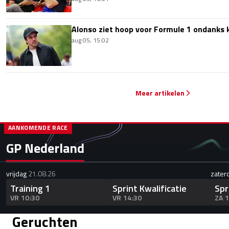
Alonso ziet hoop voor Formule 1 ondanks k
aug 05, 15:02
Meer artikelen
AANKOMENDE RACE
GP Nederland
vrijdag
21.08.26
zater
Training 1
Sprint Kwalificatie
Spr
VR 10:30
VR 14:30
ZA 
Geruchten