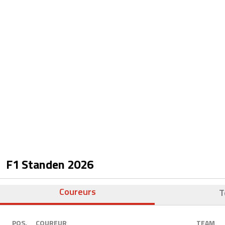
F1 Standen
2026
Coureurs
T
POS.
COUREUR
TEAM