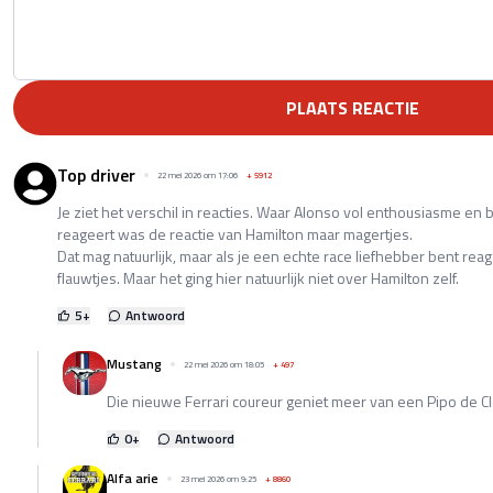
PLAATS REACTIE
Top driver
22 mei 2026 om 17:06
+
5912
Je ziet het verschil in reacties. Waar Alonso vol enthousiasme 
reageert was de reactie van Hamilton maar magertjes.
Dat mag natuurlijk, maar als je een echte race liefhebber bent rea
flauwtjes. Maar het ging hier natuurlijk niet over Hamilton zelf.
5
+
Antwoord
Mustang
22 mei 2026 om 18:05
+
497
Die nieuwe Ferrari coureur geniet meer van een Pipo de Clow
0
+
Antwoord
Alfa arie
23 mei 2026 om 9:25
+
8860