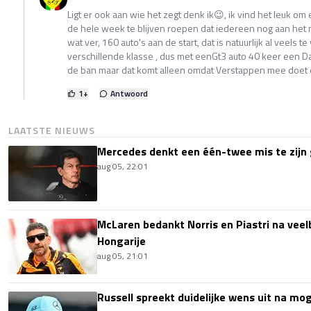
Ligt er ook aan wie het zegt denk ik😉, ik vind het leuk o
de hele week te blijven roepen dat iedereen nog aan het 
wat ver, 160 auto's aan de start, dat is natuurlijk al veels t
verschillende klasse , dus met eenGt3 auto 40 keer een Dac
de ban maar dat komt alleen omdat Verstappen mee doet 
1
+
Antwoord
LAATSTE NIEUWS
Mercedes denkt een één-twee mis te zijn 
aug 05, 22:01
McLaren bedankt Norris en Piastri na vee
Hongarije
aug 05, 21:01
Russell spreekt duidelijke wens uit na mog