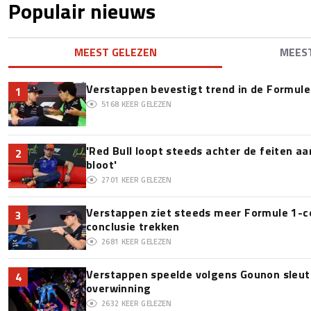
Populair nieuws
MEEST GELEZEN
MEES
Verstappen bevestigt trend in de Formule 1:
1
5168
KEER GELEZEN
'Red Bull loopt steeds achter de feiten a
2
bloot'
2701
KEER GELEZEN
Verstappen ziet steeds meer Formule 1-c
3
conclusie trekken
2681
KEER GELEZEN
Verstappen speelde volgens Gounon sleute
4
overwinning
2632
KEER GELEZEN