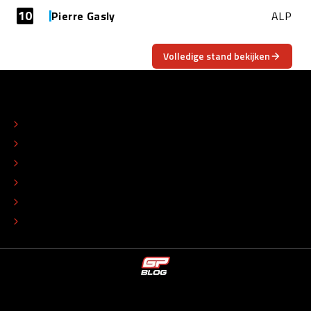
10
Pierre Gasly
ALP
Volledige stand bekijken
OVER
CONTACT
REDACTIONEEL STATUUT
COLOFON
ADVERTEREN
TIP DE REDACTIE
WERKEN BIJ