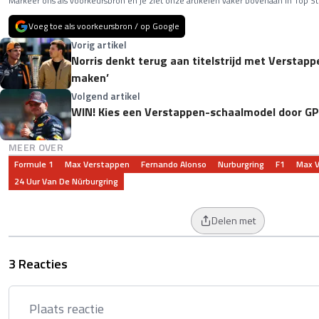
Markeer ons als voorkeursbron en je ziet onze artikelen vaker bovenaan in Top St
Voeg toe als voorkeursbron / op Google
Vorig artikel
Norris denkt terug aan titelstrijd met Verstappe
maken’
Volgend artikel
WIN! Kies een Verstappen-schaalmodel door GP
MEER OVER
Formule 1
Max Verstappen
Fernando Alonso
Nurburgring
F1
Max V
24 Uur Van De Nürburgring
Delen met
3 Reacties