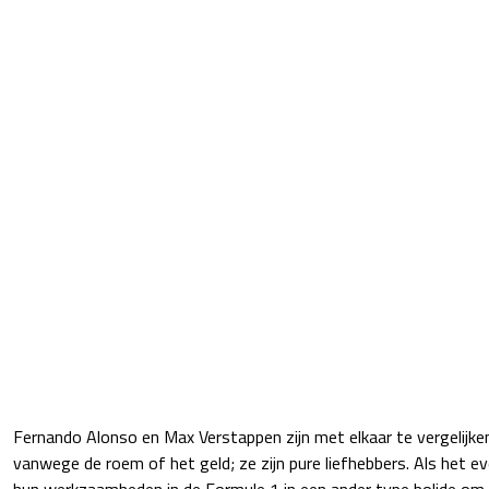
Fernando Alonso en Max Verstappen zijn met elkaar te vergelijken.
vanwege de roem of het geld; ze zijn pure liefhebbers. Als het 
hun werkzaamheden in de Formule 1 in een ander type bolide om 