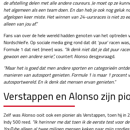
de afstelling delen met alle andere coureurs. Je moet op ze kun
het algemeen als een team doen. En dan heb je ook nog geluk no
afgelopen keer miste. Het winnen van 24-uursraces is niet zo e
alleen van jou af.”
Fans van over de hele wereld hadden genoten van het optreden 
Nordschleife. Op sociale media ging rond dat dit ‘puur’ racen was
Formule 1 dat niet (meer) was.
“Ik denk niet dat je dat puur rac
gewoon een andere serie”,
countert Alonso desgevraagd.
“Maar het is goed dat men andere sporten en categorieën ontd
manieren van autosport genieten. Formule 1 is maar 1 procent 
autosportwereld. En ik denk dat mensen ervan genieten.”
Verstappen en Alonso zijn pi
Zelf was Alonso ooit ook een pionier als Verstappen, toen hij in
Indy 500 reed.
“Ik herinner me dat toen ik de eerste test voor de
YouTube alleen al twee miljoen mensen keken naar mijn rondjes 