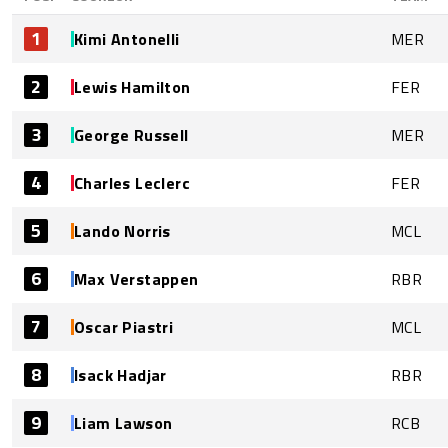
1
Kimi Antonelli
MER
2
Lewis Hamilton
FER
3
George Russell
MER
4
Charles Leclerc
FER
5
Lando Norris
MCL
6
Max Verstappen
RBR
7
Oscar Piastri
MCL
8
Isack Hadjar
RBR
9
Liam Lawson
RCB