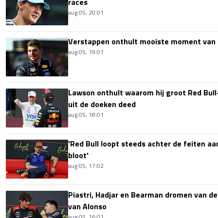
races
aug 05, 20:01
Verstappen onthult mooiste moment van 
aug 05, 19:01
Lawson onthult waarom hij groot Red Bull
uit de doeken deed
aug 05, 18:01
'Red Bull loopt steeds achter de feiten aa
bloot'
aug 05, 17:02
Piastri, Hadjar en Bearman dromen van de
van Alonso
aug 05, 16:01