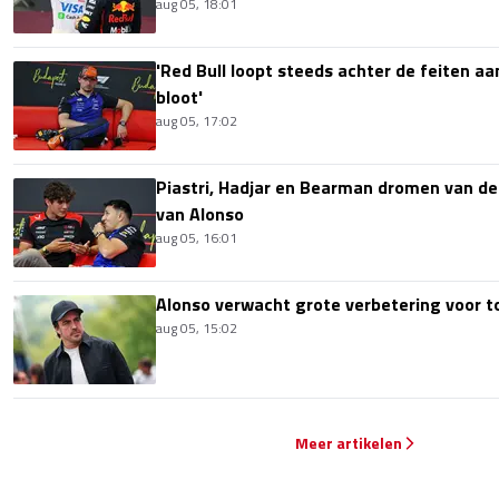
aug 05, 18:01
'Red Bull loopt steeds achter de feiten aa
bloot'
aug 05, 17:02
Piastri, Hadjar en Bearman dromen van de
van Alonso
aug 05, 16:01
Alonso verwacht grote verbetering voor 
aug 05, 15:02
Meer artikelen