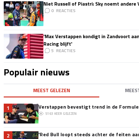
Niet Russell of Piastri: Sky noemt ander
0
'Max Verstappen kondigt in Zandvoort aan d
Racing blijft'
5
Populair nieuws
MEEST GELEZEN
MEES
Verstappen bevestigt trend in de Formule 1:
1
5163
KEER GELEZEN
'Red Bull loopt steeds achter de feiten a
2