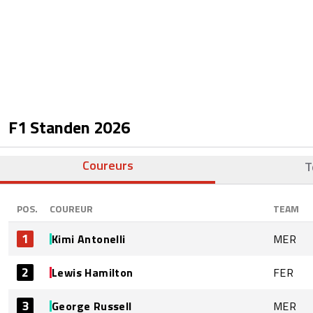
F1 Standen
2026
Coureurs
T
POS.
COUREUR
TEAM
1
Kimi Antonelli
MER
2
Lewis Hamilton
FER
3
George Russell
MER