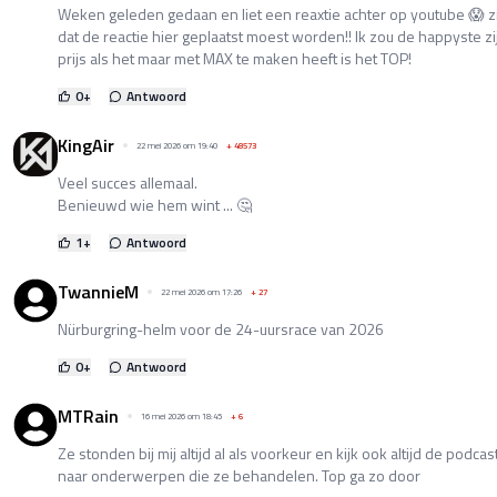
Weken geleden gedaan en liet een reaxtie achter op youtube 😱 zi
dat de reactie hier geplaatst moest worden!! Ik zou de happyste zi
prijs als het maar met MAX te maken heeft is het TOP!
0
+
Antwoord
KingAir
22 mei 2026 om 19:40
+
48573
Veel succes allemaal.
Benieuwd wie hem wint ... 🤔
1
+
Antwoord
TwannieM
22 mei 2026 om 17:26
+
27
Nürburgring-helm voor de 24-uursrace van 2026
0
+
Antwoord
MTRain
16 mei 2026 om 18:45
+
6
Ze stonden bij mij altijd al als voorkeur en kijk ook altijd de podcast
naar onderwerpen die ze behandelen. Top ga zo door