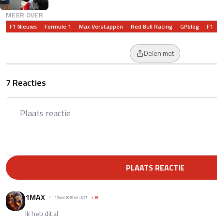
MEER OVER
F1 Nieuws
Formule 1
Max Verstappen
Red Bull Racing
GPblog
F1
Delen met
7 Reacties
PLAATS REACTIE
1MAX
15 juni 2026 om 2:57
+
36
Ik heb dit al