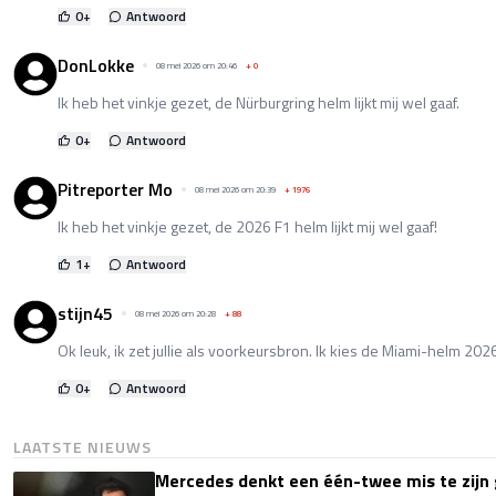
0
+
Antwoord
DonLokke
08 mei 2026 om 20:46
+
0
Ik heb het vinkje gezet, de Nürburgring helm lijkt mij wel gaaf.
0
+
Antwoord
Pitreporter Mo
08 mei 2026 om 20:39
+
1976
Ik heb het vinkje gezet, de 2026 F1 helm lijkt mij wel gaaf!
1
+
Antwoord
stijn45
08 mei 2026 om 20:28
+
88
Ok leuk, ik zet jullie als voorkeursbron. Ik kies de Miami-helm 202
0
+
Antwoord
LAATSTE NIEUWS
Mercedes denkt een één-twee mis te zijn 