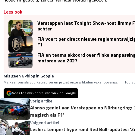
Lees ook
Verstappen laat Tonight Show-host Jimmy F
achter
FIA voert per direct nieuwe reglementswijzi
F1
FIA en teams akkoord over flinke aanpassin
motoren van 2027
Mis geen GPblog in Google
Markeer ons als voorkeursbron en je ziet onze artikelen vaker bovenaan in Top St
Voeg toe als voorkeursbron / op Google
Vorig artikel
Alonso geniet van Verstappen op Nürburgring: 
magisch als F1’
Volgend artikel
Leclerc tempert hype rond Red Bull-updates: ‘Z