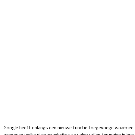
Google heeft onlangs een nieuwe functie toegevoegd waarmee g
aangeven welke nieuwswebsites ze vaker willen terugzien in hun