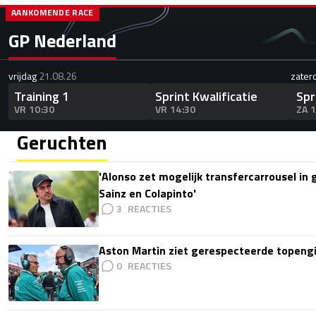
AANKOMENDE RACE
GP Nederland
vrijdag
21.08.26
zater
Training 1
Sprint Kwalificatie
Spr
VR 10:30
VR 14:30
ZA 
Geruchten
'Alonso zet mogelijk transfercarrousel in
Sainz en Colapinto'
3
Aston Martin ziet gerespecteerde topengi
0