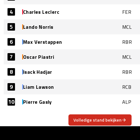
4
Charles Leclerc
FER
5
Lando Norris
MCL
6
Max Verstappen
RBR
7
Oscar Piastri
MCL
8
Isack Hadjar
RBR
9
Liam Lawson
RCB
10
Pierre Gasly
ALP
Volledige stand bekijken