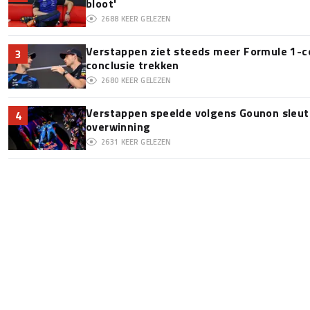
bloot'
2688
KEER GELEZEN
Verstappen ziet steeds meer Formule 1-c
3
conclusie trekken
2680
KEER GELEZEN
Verstappen speelde volgens Gounon sleute
4
overwinning
2631
KEER GELEZEN