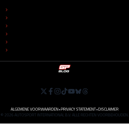
OVER
CONTACT
REDACTIONEEL STATUUT
COLOFON
ADVERTEREN
TIP DE REDACTIE
WERKEN BIJ
ALGEMENE VOORWAARDEN
•
PRIVACY STATEMENT
•
DISCLAIMER
© 2026 AUTOSPORT INTERNATIONAL B.V. ALLE RECHTEN VOORBEHOUDEN.