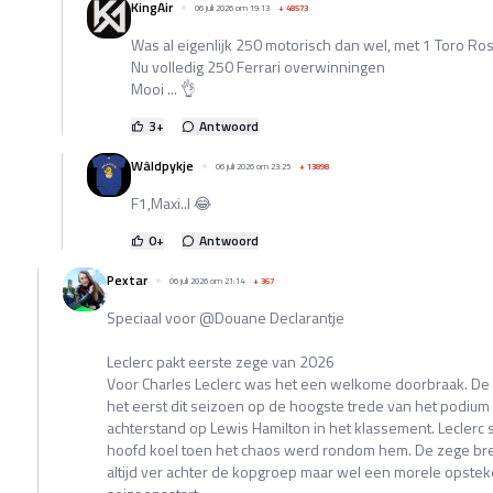
KingAir
06 juli 2026 om 19:13
+
48573
Was al eigenlijk 250 motorisch dan wel, met 1 Toro Ros
Nu volledig 250 Ferrari overwinningen
Mooi ... 👌
3
+
Antwoord
Wâldpykje
06 juli 2026 om 23:25
+
13898
F1,Maxi..l 😂
0
+
Antwoord
Pextar
06 juli 2026 om 21:14
+
367
Speciaal voor @Douane Declarantje
Leclerc pakt eerste zege van 2026
Voor Charles Leclerc was het een welkome doorbraak. De 
het eerst dit seizoen op de hoogste trede van het podium 
achterstand op Lewis Hamilton in het klassement. Leclerc s
hoofd koel toen het chaos werd rondom hem. De zege br
altijd ver achter de kopgroep maar wel een morele opst