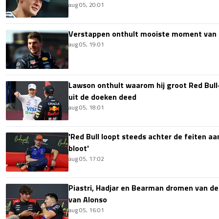
aug 05, 20:01
Verstappen onthult mooiste moment van 
aug 05, 19:01
Lawson onthult waarom hij groot Red Bull
uit de doeken deed
aug 05, 18:01
'Red Bull loopt steeds achter de feiten aa
bloot'
aug 05, 17:02
Piastri, Hadjar en Bearman dromen van de
van Alonso
aug 05, 16:01