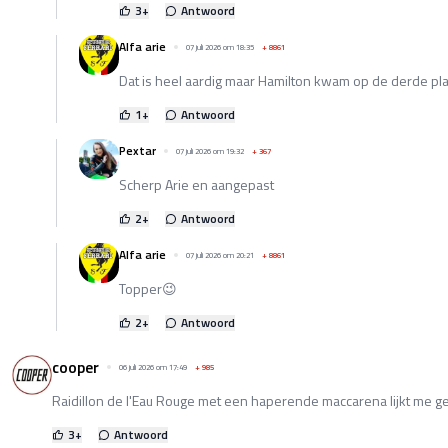
3
+
Antwoord
Alfa arie
07 juli 2026 om 18:35
+
8861
Dat is heel aardig maar Hamilton kwam op de derde pla
1
+
Antwoord
Pextar
07 juli 2026 om 19:32
+
367
Scherp Arie en aangepast
2
+
Antwoord
Alfa arie
07 juli 2026 om 20:21
+
8861
Topper😉
2
+
Antwoord
cooper
06 juli 2026 om 17:49
+
985
Raidillon de l'Eau Rouge met een haperende maccarena lijkt me ge
3
+
Antwoord