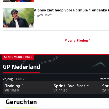
Alonso ziet hoop voor Formule 1 ondanks k
aug 05, 15:02
Meer artikelen
AANKOMENDE RACE
GP Nederland
vrijdag
21.08.26
zater
Training 1
Sprint Kwalificatie
Spr
VR 10:30
VR 14:30
ZA 
Geruchten