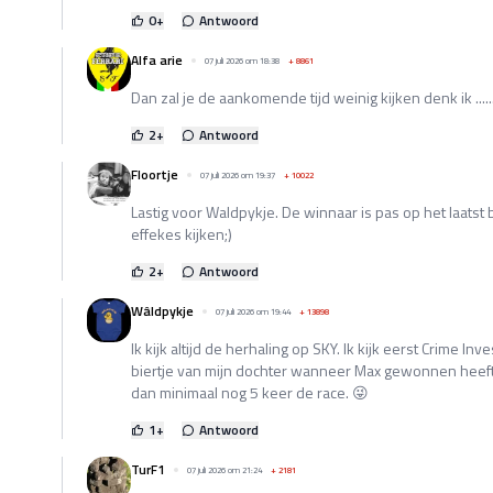
0
+
Antwoord
Alfa arie
07 juli 2026 om 18:38
+
8861
Dan zal je de aankomende tijd weinig kijken denk ik .....
2
+
Antwoord
Floortje
07 juli 2026 om 19:37
+
10022
Lastig voor Waldpykje. De winnaar is pas op het laatst
effekes kijken;)
2
+
Antwoord
Wâldpykje
07 juli 2026 om 19:44
+
13898
Ik kijk altijd de herhaling op SKY. Ik kijk eerst Crime Inve
biertje van mijn dochter wanneer Max gewonnen heeft .
dan minimaal nog 5 keer de race. 😜
1
+
Antwoord
TurF1
07 juli 2026 om 21:24
+
2181