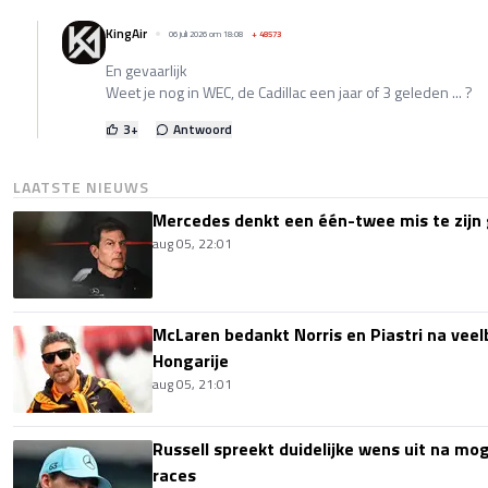
KingAir
06 juli 2026 om 18:08
+
48573
En gevaarlijk
Weet je nog in WEC, de Cadillac een jaar of 3 geleden ... ?
3
+
Antwoord
LAATSTE NIEUWS
Mercedes denkt een één-twee mis te zijn 
aug 05, 22:01
McLaren bedankt Norris en Piastri na vee
Hongarije
aug 05, 21:01
Russell spreekt duidelijke wens uit na mog
races