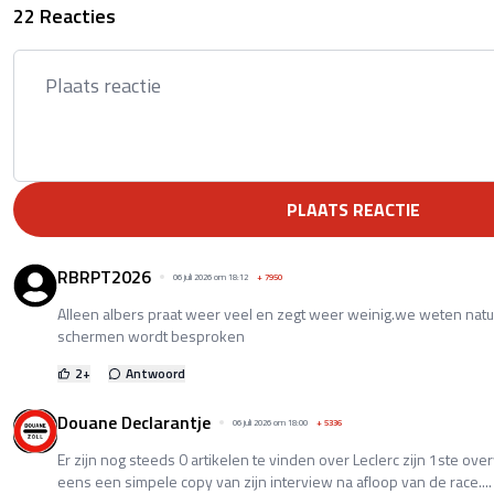
22 Reacties
PLAATS REACTIE
RBRPT2026
06 juli 2026 om 18:12
+
7950
Alleen albers praat weer veel en zegt weer weinig.we weten natuur
schermen wordt besproken
2
+
Antwoord
Douane Declarantje
06 juli 2026 om 18:00
+
5336
Er zijn nog steeds 0 artikelen te vinden over Leclerc zijn 1ste ov
eens een simpele copy van zijn interview na afloop van de race....