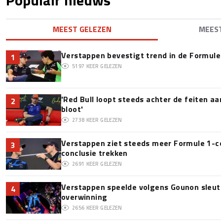
MEEST GELEZEN
MEES
Verstappen bevestigt trend in de Formule 1:
1
5197
KEER GELEZEN
'Red Bull loopt steeds achter de feiten a
2
bloot'
2738
KEER GELEZEN
Verstappen ziet steeds meer Formule 1-c
3
conclusie trekken
2691
KEER GELEZEN
Verstappen speelde volgens Gounon sleute
4
overwinning
2656
KEER GELEZEN