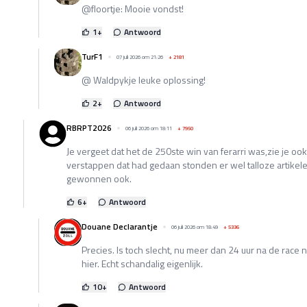
@floortje: Mooie vondst!
1
+
Antwoord
TurF1
07 juli 2026 om 21:26
+
2181
@ Waldpykje leuke oplossing!
2
+
Antwoord
RBRPT2026
06 juli 2026 om 18:11
+
7950
Je vergeet dat het de 250ste win van ferarri was,zie je ook
verstappen dat had gedaan stonden er wel talloze artikel
gewonnen ook.
6
+
Antwoord
Douane Declarantje
06 juli 2026 om 18:49
+
5336
Precies. Is toch slecht, nu meer dan 24 uur na de race 
hier. Echt schandalig eigenlijk.
10
+
Antwoord