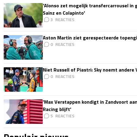
'Alonso zet mogelijk transfercarrousel in
Sainz en Colapinto'
3
Aston Martin ziet gerespecteerde topengi
0
Niet Russell of Piastri: Sky noemt ander
0
'Max Verstappen kondigt in Zandvoort aan d
Racing blijft'
5
Populair nieuws