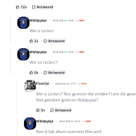
12
+
Antwoord
Wâldpykje
06 juli 2026 om 18:08
+
13898
Wie is Leclerc
2
+
Antwoord
Wâldpykje
06 juli 2026 om 18:09
+
13898
Wie os Leclerc?
0
+
Antwoord
Floortje
06 juli 2026 om 21:37
+
10022
Wie is Leclerc? Nou gewoon die vrolijke Frans die gew
Niet gekeken gisteren Waldpykje?
5
+
Antwoord
Wâldpykje
06 juli 2026 om 23:23
+
13898
Nee ik kijk alleen wanneer Max wint