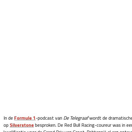
In de
Formule 1
-podcast van
De Telegraaf
wordt de dramatische
op
Silverstone
besproken. De Red Bull Racing-coureur was in eer
kwalificatie voor de Grand Prix van Groot-Brittannië al erg ont