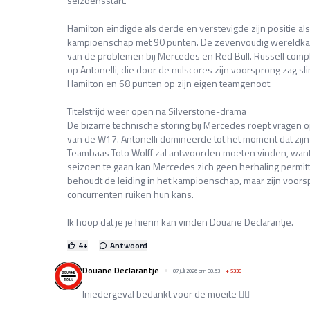
seizoensstart.
Hamilton eindigde als derde en verstevigde zijn positie a
kampioenschap met 90 punten. De zevenvoudig wereldkam
van de problemen bij Mercedes en Red Bull. Russell compl
op Antonelli, die door de nulscores zijn voorsprong zag s
Hamilton en 68 punten op zijn eigen teamgenoot.
Titelstrijd weer open na Silverstone-drama
De bizarre technische storing bij Mercedes roept vragen
van de W17. Antonelli domineerde tot het moment dat zijn
Teambaas Toto Wolff zal antwoorden moeten vinden, want 
seizoen te gaan kan Mercedes zich geen herhaling permitte
behoudt de leiding in het kampioenschap, maar zijn voors
concurrenten ruiken hun kans.
Ik hoop dat je je hierin kan vinden Douane Declarantje.
4
+
Antwoord
Douane Declarantje
07 juli 2026 om 00:53
+
5336
Iniedergeval bedankt voor de moeite 👍🏻