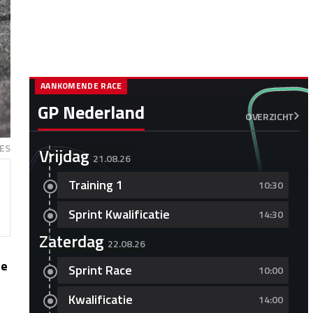
AANKOMENDE RACE
GP Nederland
OVERZICHT
ES
Vrijdag
21.08.26
Training 1
10:30
Sprint Kwalificatie
14:30
Zaterdag
22.08.26
ie
Sprint Race
10:00
Kwalificatie
14:00