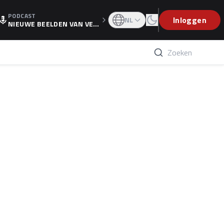
PODCAST
OGP
Inloggen
NL
NIEUWE BEELDEN VAN VER
STAPPEN EN WOLFF: 'WIE
WEET IS ER NU GETEKEND'