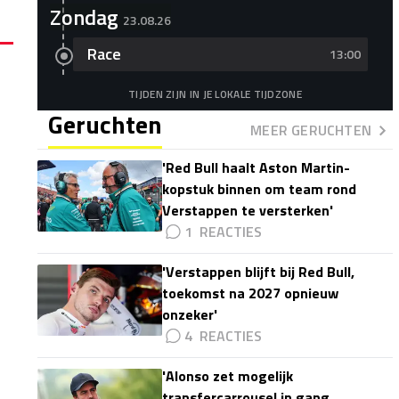
Zondag
23.08.26
Race
13:00
TIJDEN ZIJN IN JE LOKALE TIJDZONE
Geruchten
MEER GERUCHTEN
'Red Bull haalt Aston Martin-
kopstuk binnen om team rond
Verstappen te versterken'
1
'Verstappen blijft bij Red Bull,
toekomst na 2027 opnieuw
onzeker'
4
'Alonso zet mogelijk
transfercarrousel in gang,