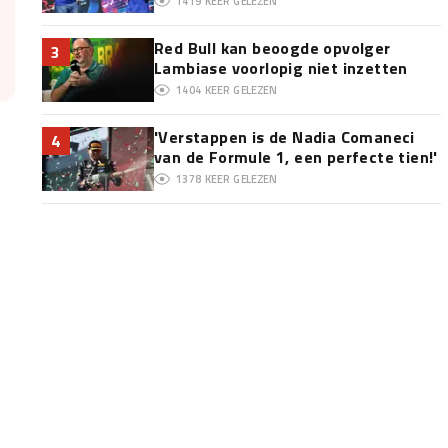
1419
KEER GELEZEN
Red Bull kan beoogde opvolger
3
Lambiase voorlopig niet inzetten
1404
KEER GELEZEN
'Verstappen is de Nadia Comaneci
4
van de Formule 1, een perfecte tien!'
1378
KEER GELEZEN