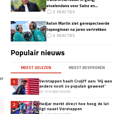
stoelendans voor Sainz en
Colapinto'
3
Aston Martin ziet gerespecteerde
topengineer na jaren vertrekken
0
Populair nieuws
MEEST GELEZEN
MEEST BESPROKEN
er
Verstappen haalt Cruijff aan: 'Hij was
1
anders nooit zo populair geweest'
3216
KEER GELEZEN
Hadjar merkt direct hoe hoog de lat
2
ligt naast Verstappen