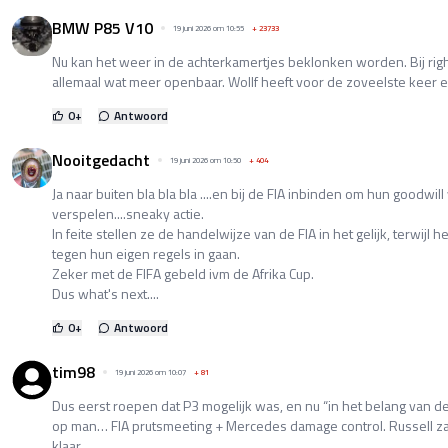
BMW P85 V10
19 juni 2026 om 10:55
+
23733
Nu kan het weer in de achterkamertjes beklonken worden. Bij righ
allemaal wat meer openbaar. Wollf heeft voor de zoveelste keer 
0
+
Antwoord
Nooitgedacht
19 juni 2026 om 10:50
+
404
Ja naar buiten bla bla bla ....en bij de FIA inbinden om hun goodwill
verspelen....sneaky actie.
In feite stellen ze de handelwijze van de FIA in het gelijk, terwijl
tegen hun eigen regels in gaan.
Zeker met de FIFA gebeld ivm de Afrika Cup.
Dus what's next....
0
+
Antwoord
tim98
19 juni 2026 om 10:07
+
81
Dus eerst roepen dat P3 mogelijk was, en nu “in het belang van d
op man… FIA prutsmeeting + Mercedes damage control. Russell zat 
klaar.