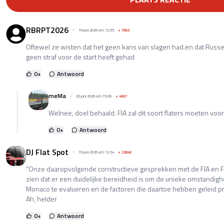
RBRPT2026
19 juni 2026 om 12:55
+
7963
Oftewel ze wisten dat het geen kans van slagen had.en dat Russell 
geen straf voor de start heeft gehad
0
+
Antwoord
meMa
20 juni 2026 om 15:09
+
4067
Welnee, doel behaald. FIA zal dit soort flaters moeten vo
0
+
Antwoord
DJ Flat Spot
19 juni 2026 om 12:54
+
22840
“Onze daaropvolgende constructieve gesprekken met de FIA en 
zien dat er een duidelijke bereidheid is om de unieke omstandig
Monaco te evalueren en de factoren die daartoe hebben geleid pro
Ah, helder
0
+
Antwoord