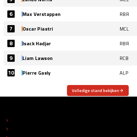
6
Max Verstappen
RBR
7
Oscar Piastri
MCL
8
Isack Hadjar
RBR
9
Liam Lawson
RCB
10
Pierre Gasly
ALP
Volledige stand bekijken
OVER
CONTACT
REDACTIONEEL STATUUT