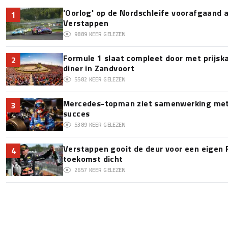
'Oorlog' op de Nordschleife voorafgaand
1
Verstappen
9889
KEER GELEZEN
Formule 1 slaat compleet door met prijska
2
diner in Zandvoort
5582
KEER GELEZEN
Mercedes-topman ziet samenwerking met 
3
succes
5389
KEER GELEZEN
Verstappen gooit de deur voor een eigen 
4
toekomst dicht
2657
KEER GELEZEN