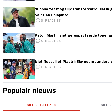
'Alonso zet mogelijk transfercarrousel in
Sainz en Colapinto'
3
Aston Martin ziet gerespecteerde topengi
0
Niet Russell of Piastri: Sky noemt ander
0
Populair nieuws
MEEST GELEZEN
MEES