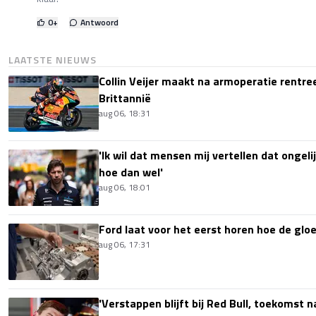
0
+
Antwoord
LAATSTE NIEUWS
Collin Veijer maakt na armoperatie rentre
Brittannië
aug 06, 18:31
'Ik wil dat mensen mij vertellen dat ongel
hoe dan wel'
aug 06, 18:01
Ford laat voor het eerst horen hoe de glo
aug 06, 17:31
'Verstappen blijft bij Red Bull, toekomst 