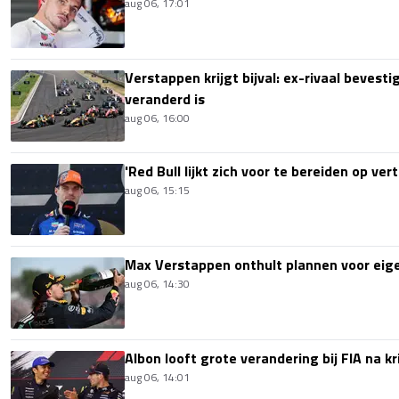
aug 06, 17:01
Verstappen krijgt bijval: ex-rivaal bevest
veranderd is
aug 06, 16:00
'Red Bull lijkt zich voor te bereiden op ve
aug 06, 15:15
Max Verstappen onthult plannen voor ei
aug 06, 14:30
Albon looft grote verandering bij FIA na k
aug 06, 14:01