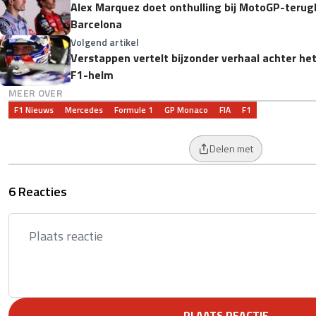
Alex Marquez doet onthulling bij MotoGP-terugk
Barcelona
Volgend artikel
Verstappen vertelt bijzonder verhaal achter he
F1-helm
MEER OVER
F1 Nieuws
Mercedes
Formule 1
GP Monaco
FIA
F1
Delen met
6 Reacties
PLAATS REACTIE