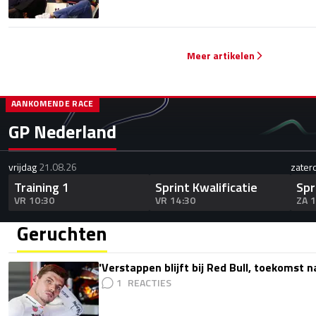
Meer artikelen
AANKOMENDE RACE
GP Nederland
vrijdag
21.08.26
zater
Training 1
Sprint Kwalificatie
Spr
VR 10:30
VR 14:30
ZA 
Geruchten
'Verstappen blijft bij Red Bull, toekomst 
1