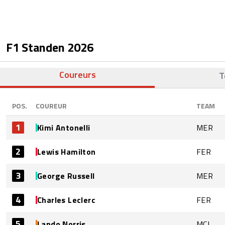
F1 Standen
2026
Coureurs
T
POS.
COUREUR
TEAM
1
Kimi Antonelli
MER
2
Lewis Hamilton
FER
3
George Russell
MER
4
Charles Leclerc
FER
5
Lando Norris
MCL