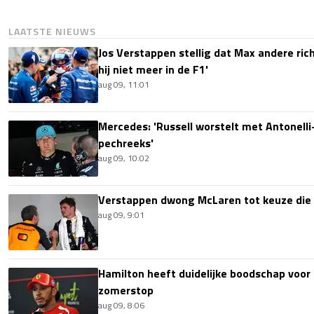
LAATSTE NIEUWS
Jos Verstappen stellig dat Max andere richt
hij niet meer in de F1'
aug 09, 11:01
Mercedes: 'Russell worstelt met Antonelli-
pechreeks'
aug 09, 10:02
Verstappen dwong McLaren tot keuze die i
aug 09, 9:01
Hamilton heeft duidelijke boodschap voor
zomerstop
aug 09, 8:06