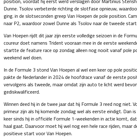
position, voordat hij eerst werd verslagen door Martinius Stens
Dunne. Tsolov verbeterde richting de slotfase opnieuw, waardoor
ging. in de slotseconden greep Van Hoepen de pole position. Cama
naar P2, waardoor zowel Dunne als Tsolov naar de tweede start
Van Hoepen rijdt dit jaar zijn eerste volledige seizoen in de Form
coureur doet namens Trident vooraan mee in de eerste weekende
startte de feature race op zondag alleen nog nooit vanaf pole posi
weekend wel doen.
In de Formule 3 stond Van Hoepen al wel een keer op pole positi
pakte de Nederlander in 2024 de hoofdrace vanaf de eerste positie
vervolgens als tweede, maar omdat zijn auto te licht werd bevon
gediskwalificeerd.
Winnen deed hij in de twee jaar dat hij Formule 3 reed nog niet. 
primeur zijn als hij komende zondag wel als eerste eindigt. Dan is
keer sinds hij in officiële Formule 1-weekenden in actie komt, da
haal gaat. Daarvoor moet hij wel nog een hele race rijden, maar d
positieve start voor Van Hoepen.