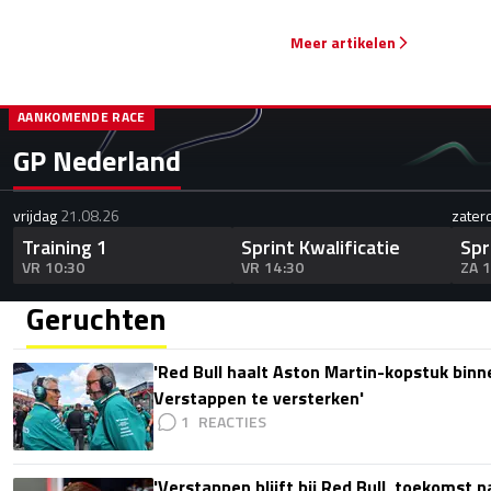
Meer artikelen
AANKOMENDE RACE
GP Nederland
vrijdag
21.08.26
zater
Training 1
Sprint Kwalificatie
Spr
VR 10:30
VR 14:30
ZA 
Geruchten
'Red Bull haalt Aston Martin-kopstuk bin
Verstappen te versterken'
1
'Verstappen blijft bij Red Bull, toekomst 