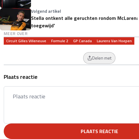
Volgend artikel
Stella ontkent alle geruchten rondom McLaren: 'P
toegewijd'
MEER OVER
Circuit Gilles Villeneuve
Formule 2
GP Canada
Laurens Van Hoepen
Delen met
Plaats reactie
PLAATS REACTIE