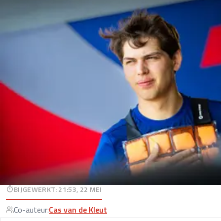
BIJGEWERKT
:
21:53, 22 MEI
Co-auteur
:
Cas van de Kleut