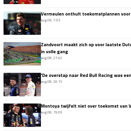
Vermeulen onthult toekomstplannen voor
aug 09, 7:03
Zandvoort maakt zich op voor laatste Du
in volle gang
aug 08, 21:45
'De overstap naar Red Bull Racing was een
aug 08, 20:15
Montoya twijfelt niet over toekomst van V
aug 08, 19:05