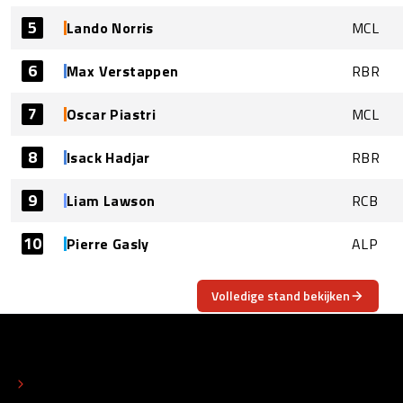
5
Lando Norris
MCL
6
Max Verstappen
RBR
7
Oscar Piastri
MCL
8
Isack Hadjar
RBR
9
Liam Lawson
RCB
10
Pierre Gasly
ALP
Volledige stand bekijken
OVER
CONTACT