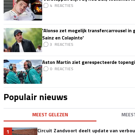
4
'Alonso zet mogelijk transfercarrousel in
Sainz en Colapinto'
3
Aston Martin ziet gerespecteerde topengi
0
Populair nieuws
MEEST GELEZEN
MEES
Circuit Zandvoort deelt update van verbo
1