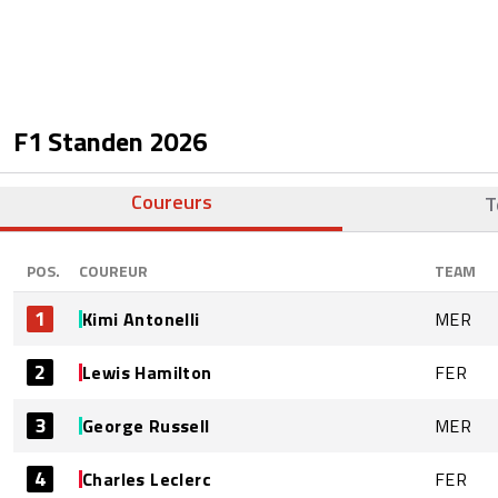
F1 Standen
2026
Coureurs
T
POS.
COUREUR
TEAM
1
Kimi Antonelli
MER
2
Lewis Hamilton
FER
3
George Russell
MER
4
Charles Leclerc
FER