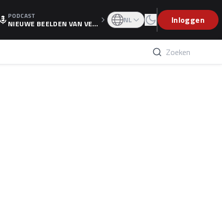
PODCAST
OGP
Inloggen
NL
NIEUWE BEELDEN VAN VER
STAPPEN EN WOLFF: 'WIE
WEET IS ER NU GETEKEND'