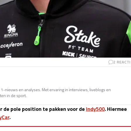
2
REACTI
e 1-nieuws en analyses. Met ervaring in interviews, liveblogs en
en in de sport.
r de pole position te pakken voor de
Indy500
. Hiermee
yCar
.