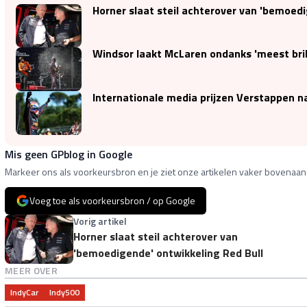
Horner slaat steil achterover van 'bemoedi
Windsor laakt McLaren ondanks 'meest brilj
Internationale media prijzen Verstappen na 
Mis geen GPblog in Google
Markeer ons als voorkeursbron en je ziet onze artikelen vaker bovenaan 
Voeg toe als voorkeursbron / op Google
Vorig artikel
Horner slaat steil achterover van
'bemoedigende' ontwikkeling Red Bull
MEER OVER
IndyCar
Indy500