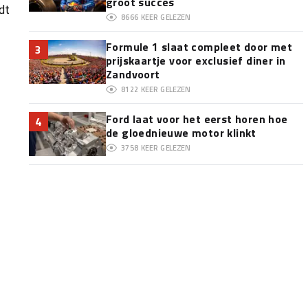
groot succes
dt
8666
KEER GELEZEN
Formule 1 slaat compleet door met
3
prijskaartje voor exclusief diner in
Zandvoort
8122
KEER GELEZEN
Ford laat voor het eerst horen hoe
4
de gloednieuwe motor klinkt
3758
KEER GELEZEN