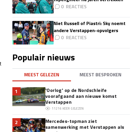
0
Niet Russell of Piastri: Sky noemt
andere Verstappen-opvolgers
0
Populair nieuws
t
MEEST GELEZEN
MEEST BESPROKEN
'Oorlog' op de Nordschleife
1
voorafgaand aan nieuwe komst
Verstappen
11216
KEER GELEZEN
Mercedes-topman ziet
2
samenwerking met Verstappen als