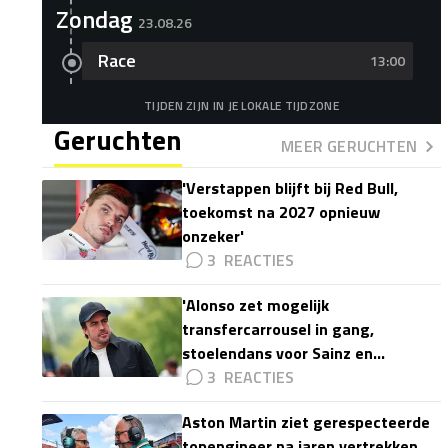
Zondag
23.08.26
Race
13:00
TIJDEN ZIJN IN JE LOKALE TIJDZONE
Geruchten
MEER GERUCHTEN
'Verstappen blijft bij Red Bull,
toekomst na 2027 opnieuw
onzeker'
3
'Alonso zet mogelijk
transfercarrousel in gang,
stoelendans voor Sainz en
Colapinto'
3
Aston Martin ziet gerespecteerde
topengineer na jaren vertrekken