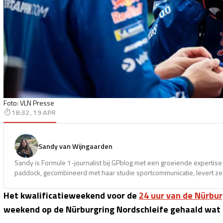
Foto: VLN Presse
18:32, 19 APR
Sandy van Wijngaarden
Sandy is Formule 1-journalist bij GPblog met een groeiende expertise 
paddock, gecombineerd met haar studie sportcommunicatie, levert ze 
Het kwalificatieweekend voor de
24 uur van de Nürbur
weekend op de Nürburgring Nordschleife gehaald wat 