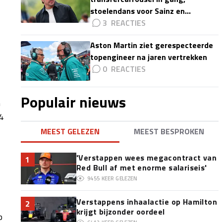
stoelendans voor Sainz en
Colapinto'
3
Aston Martin ziet gerespecteerde
topengineer na jaren vertrekken
0
Populair nieuws
n
4
MEEST GELEZEN
MEEST BESPROKEN
'Verstappen wees megacontract van
1
Red Bull af met enorme salariseis'
9455
KEER GELEZEN
Verstappens inhaalactie op Hamilton
2
krijgt bijzonder oordeel
p