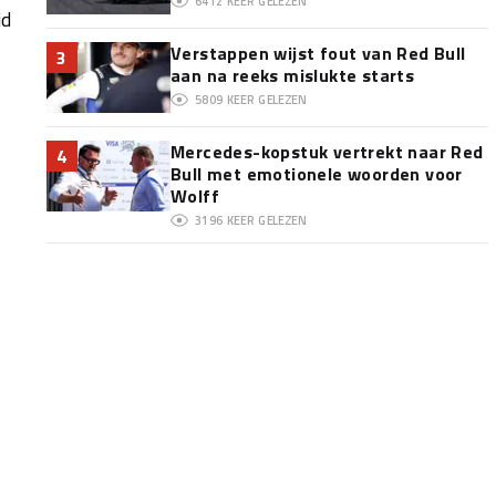
6412
KEER GELEZEN
jd
Verstappen wijst fout van Red Bull
3
aan na reeks mislukte starts
5809
KEER GELEZEN
Mercedes-kopstuk vertrekt naar Red
4
Bull met emotionele woorden voor
Wolff
3196
KEER GELEZEN