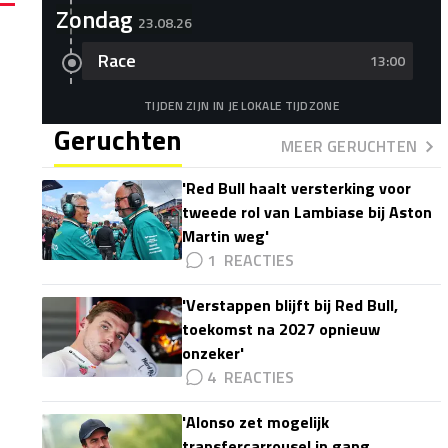
Zondag
23.08.26
Race
13:00
TIJDEN ZIJN IN JE LOKALE TIJDZONE
Geruchten
MEER GERUCHTEN
'Red Bull haalt versterking voor
tweede rol van Lambiase bij Aston
Martin weg'
1
'Verstappen blijft bij Red Bull,
toekomst na 2027 opnieuw
onzeker'
4
'Alonso zet mogelijk
transfercarrousel in gang,