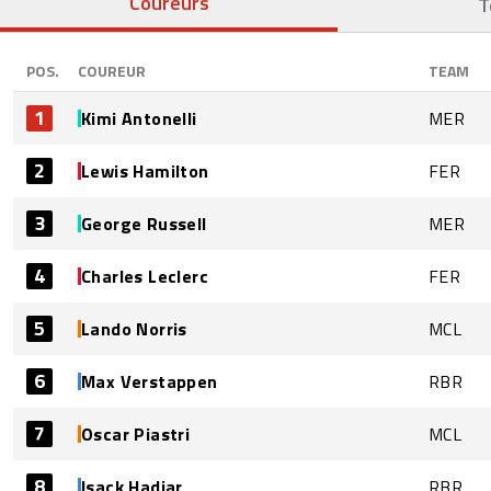
Coureurs
T
POS.
COUREUR
TEAM
1
Kimi Antonelli
MER
2
Lewis Hamilton
FER
3
George Russell
MER
4
Charles Leclerc
FER
5
Lando Norris
MCL
6
Max Verstappen
RBR
7
Oscar Piastri
MCL
8
Isack Hadjar
RBR