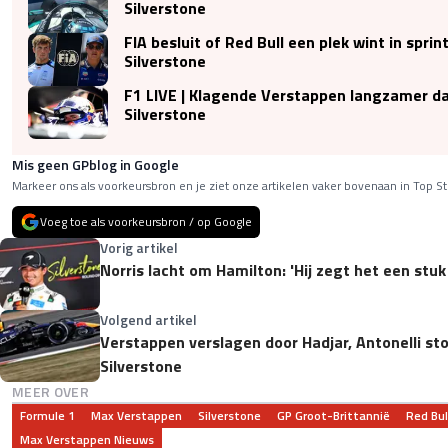
Silverstone
FIA besluit of Red Bull een plek wint in sprin
Silverstone
F1 LIVE | Klagende Verstappen langzamer da
Silverstone
Mis geen GPblog in Google
Markeer ons als voorkeursbron en je ziet onze artikelen vaker bovenaan in Top St
Voeg toe als voorkeursbron / op Google
Vorig artikel
Norris lacht om Hamilton: 'Hij zegt het een stuk
Volgend artikel
Verstappen verslagen door Hadjar, Antonelli st
Silverstone
MEER OVER
Formule 1
Max Verstappen
Silverstone
GP Groot-Brittannië
Red Bul
Max Verstappen Nieuws