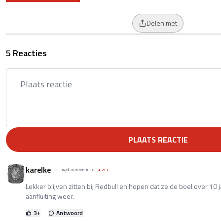
Delen met
5 Reacties
PLAATS REACTIE
karelke
04 juli 2026 om 18:30
+
213
Lekker blijven zitten bij Redbull en hopen dat ze de boel over 10
aanfluiting weer.
3
+
Antwoord