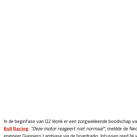
In de beginfase van Q2 klonk er een zorgwekkende boodschap va
Bull Racing
.
"Deze motor reageert niet normaal"
, meldde de Ned
engineer Gianpiero Lambiase via de boardradio. Intussen reed hij