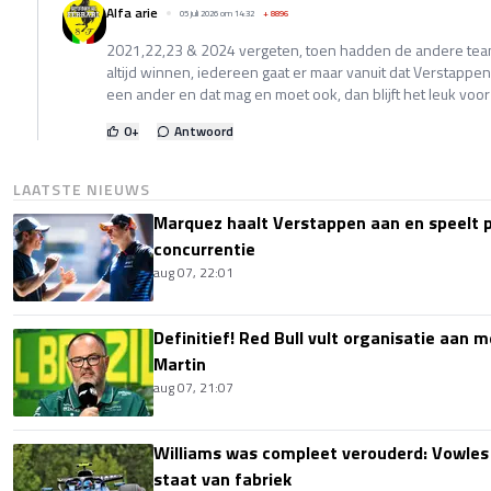
Alfa arie
05 juli 2026 om 14:32
+
8896
2021,22,23 & 2024 vergeten, toen hadden de andere team
altijd winnen, iedereen gaat er maar vanuit dat Verstappen
een ander en dat mag en moet ook, dan blijft het leuk voor 
0
+
Antwoord
LAATSTE NIEUWS
Marquez haalt Verstappen aan en speelt 
concurrentie
aug 07, 22:01
Definitief! Red Bull vult organisatie aan
Martin
aug 07, 21:07
Williams was compleet verouderd: Vowles
staat van fabriek