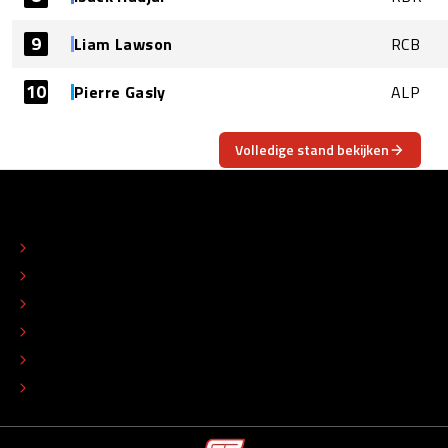
9
Liam Lawson
RCB
10
Pierre Gasly
ALP
Volledige stand bekijken
OVER
CONTACT
REDACTIONEEL STATUUT
COLOFON
ADVERTEREN
TIP DE REDACTIE
WERKEN BIJ