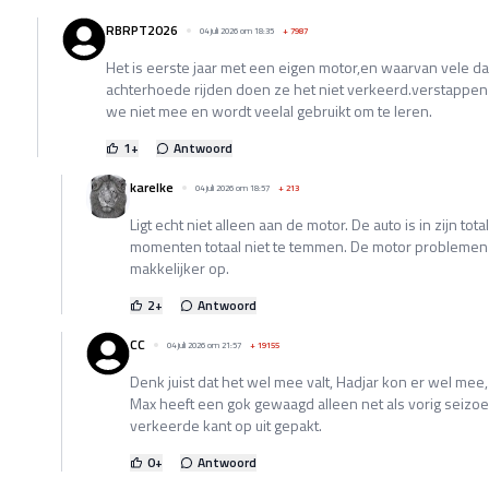
RBRPT2026
04 juli 2026 om 18:35
+
7987
Het is eerste jaar met een eigen motor,en waarvan vele da
achterhoede rijden doen ze het niet verkeerd.verstappe
we niet mee en wordt veelal gebruikt om te leren.
1
+
Antwoord
karelke
04 juli 2026 om 18:57
+
213
Ligt echt niet alleen aan de motor. De auto is in zijn to
momenten totaal niet te temmen. De motor problemen e
makkelijker op.
2
+
Antwoord
CC
04 juli 2026 om 21:57
+
19155
Denk juist dat het wel mee valt, Hadjar kon er wel mee, o
Max heeft een gok gewaagd alleen net als vorig seizoen
verkeerde kant op uit gepakt.
0
+
Antwoord