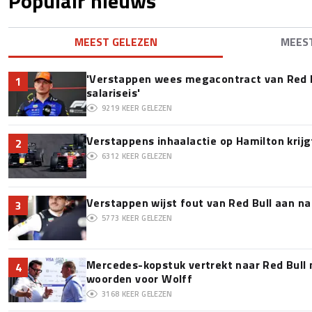
Populair nieuws
MEEST GELEZEN
MEES
'Verstappen wees megacontract van Red 
1
salariseis'
9219
KEER GELEZEN
Verstappens inhaalactie op Hamilton krijg
2
6312
KEER GELEZEN
Verstappen wijst fout van Red Bull aan na
3
5773
KEER GELEZEN
Mercedes-kopstuk vertrekt naar Red Bull
4
woorden voor Wolff
3168
KEER GELEZEN