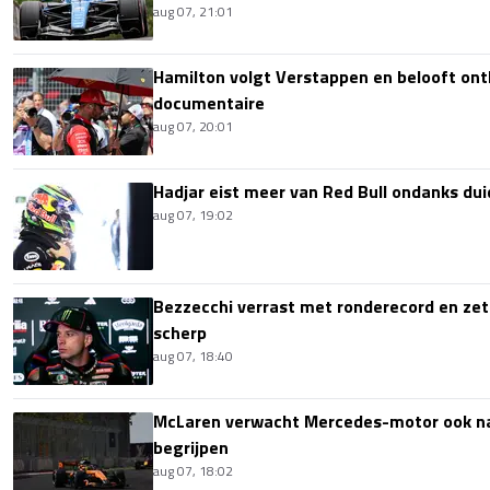
aug 07, 21:01
Hamilton volgt Verstappen en belooft onth
documentaire
aug 07, 20:01
Hadjar eist meer van Red Bull ondanks dui
aug 07, 19:02
Bezzecchi verrast met ronderecord en zet t
scherp
aug 07, 18:40
McLaren verwacht Mercedes-motor ook na 
begrijpen
aug 07, 18:02