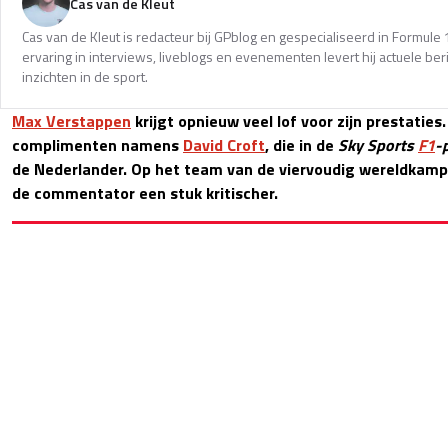
Cas van de Kleut
Cas van de Kleut is redacteur bij GPblog en gespecialiseerd in Formul
ervaring in interviews, liveblogs en evenementen levert hij actuele 
inzichten in de sport.
Max Verstappen
krijgt opnieuw veel lof voor zijn prestaties.
complimenten namens
David Croft
, die in de
Sky Sports
F1
-
de Nederlander. Op het team van de viervoudig wereldkam
de commentator een stuk kritischer.