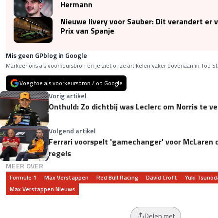
Hermann
Nieuwe livery voor Sauber: Dit verandert er 
Prix van Spanje
Mis geen GPblog in Google
Markeer ons als voorkeursbron en je ziet onze artikelen vaker bovenaan in Top St
Voeg toe als voorkeursbron / op Google
Vorig artikel
Onthuld: Zo dichtbij was Leclerc om Norris te v
Volgend artikel
Ferrari voorspelt 'gamechanger' voor McLaren 
regels
MEER OVER
Formule 1
Max Verstappen
Red Bull Racing
David Croft
Yuki Tsunod
Max Verstappen Nieuws
Delen met