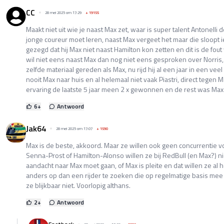
CC
28 mei 2025 om 17:29
+
19155
Maakt niet uit wie je naast Max zet, waar is super talent Antonelli 
jonge coureur moet leren, naast Max vergeet het maar die sloopt i
gezegd dat hij Max niet naast Hamilton kon zetten en dit is de fout
wil niet eens naast Max dan nog niet eens gesproken over Norris, j
zelfde materiaal gereden als Max, nu rijd hij al een jaar in een veel 
nooit Max naar huis en al helemaal niet vaak Piastri, direct tegen 
ervaring de laatste 5 jaar meen 2 x gewonnen en de rest was Max a
6
+
Antwoord
Jak64
28 mei 2025 om 17:07
+
1590
Max is de beste, akkoord. Maar ze willen ook geen concurrentie v
Senna-Prost of Hamilton-Alonso willen ze bij RedBull (en Max?) 
aandacht naar Max moet gaan, of Max is pleite en dat willen ze al he
anders op dan een rijder te zoeken die op regelmatige basis mee
ze blijkbaar niet. Voorlopig althans.
2
+
Antwoord