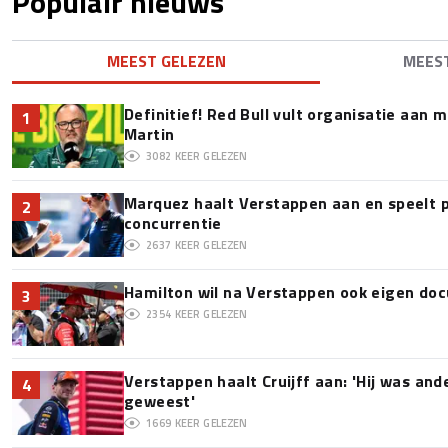
Populair nieuws
MEEST GELEZEN
MEES
Definitief! Red Bull vult organisatie aan
1
Martin
3082
KEER GELEZEN
Marquez haalt Verstappen aan en speelt 
2
concurrentie
2637
KEER GELEZEN
Hamilton wil na Verstappen ook eigen d
3
2354
KEER GELEZEN
Verstappen haalt Cruijff aan: 'Hij was and
4
geweest'
1669
KEER GELEZEN