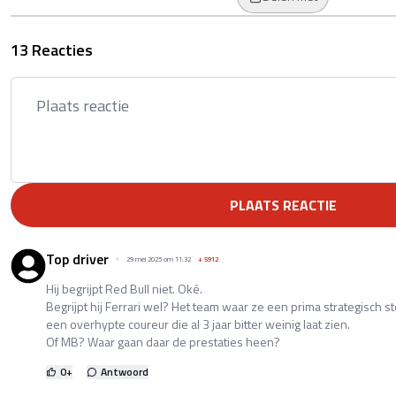
13 Reacties
PLAATS REACTIE
Top driver
29 mei 2025 om 11:32
+
5912
Hij begrijpt Red Bull niet. Oké.
Begrijpt hij Ferrari wel? Het team waar ze een prima strategisch 
een overhypte coureur die al 3 jaar bitter weinig laat zien.
Of MB? Waar gaan daar de prestaties heen?
0
+
Antwoord