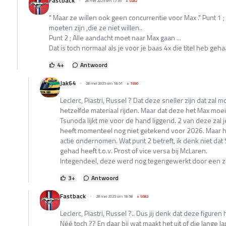
Fastback
28 mei 2025 om 17:35
+
5582
" Maar ze willen ook geen concurrentie voor Max ." Punt 1 
moeten zijn ,die ze niet willen..
Punt 2 ; Alle aandacht moet naar Max gaan ...
Dat is toch normaal als je voor je baas 4x die titel heb gehaa
4
+
Antwoord
Jak64
28 mei 2025 om 18:51
+
1590
Leclerc, Piastri, Russel ? Dat deze sneller zijn dat zal m
hetzelfde materiaal rijden. Maar dat deze het Max moei
Tsunoda lijkt me voor de hand liggend. 2 van deze zal 
heeft momenteel nog niet getekend voor 2026. Maar h
actie ondernomen. Wat punt 2 betreft, ik denk niet dat
gehad heeft t.o.v. Prost of vice versa bij McLaren.
Integendeel, deze werd nog tegengewerkt door een ze
3
+
Antwoord
Fastback
28 mei 2025 om 18:58
+
5582
Leclerc, Piastri, Russel ?.. Dus jij denk dat deze figur
Néé toch ?? En daar bij wat maakt het uit of die lange