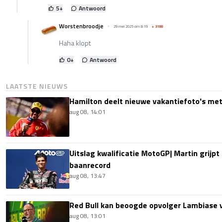
5
+
Antwoord
Worstenbroodje
29 mei 2025 om 8:19
+
3188
Haha klopt
0
+
Antwoord
LAATSTE NIEUWS
Hamilton deelt nieuwe vakantiefoto's met
aug 08, 14:01
Uitslag kwalificatie MotoGP| Martin grijpt
baanrecord
aug 08, 13:47
Red Bull kan beoogde opvolger Lambiase v
aug 08, 13:01