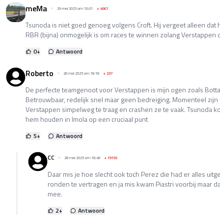
meMa
29 mei 2025 om 10:01
+
4067
Tsunoda is niet goed genoeg volgens Croft. Hij vergeet alleen dat 
RBR (bijna) onmogelijk is om races te winnen zolang Verstappen da
0
+
Antwoord
Roberto
28 mei 2025 om 18:18
+
237
De perfecte teamgenoot voor Verstappen is mijn ogen zoals Botta
Betrouwbaar, redelijk snel maar geen bedreiging. Momenteel zijn
Verstappen simpelweg te traag en crashen ze te vaak. Tsunoda ko
hem houden in Imola op een cruciaal punt
5
+
Antwoord
CC
28 mei 2025 om 18:48
+
19155
Daar mis je hoe slecht ook toch Perez die had er alles ui
ronden te vertragen en ja mis kwam Piastri voorbij maar d
mee.
2
+
Antwoord