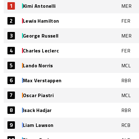
1
Kimi Antonelli
MER
2
Lewis Hamilton
FER
3
George Russell
MER
4
Charles Leclerc
FER
5
Lando Norris
MCL
6
Max Verstappen
RBR
7
Oscar Piastri
MCL
8
Isack Hadjar
RBR
9
Liam Lawson
RCB