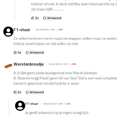
hebben of niet. Ik denk dat Max daar helemaal niks te
zijn baas blijft..............
3
+
Antwoord
F1-stuur
28 mei 2025 om 15:59
+
4319
Ze willen best een norris naast verstappen zetten maar ze weten 
hebt je moet helpen en dat willen ze niet
4
+
Antwoord
Worstenbroodje
28 mei 2025 om 15:41
+
3188
A. Er lijkt geen juiste teamgenoot voor Max te bestaan.
B. Waarom krijgt Piastri geen lof van Sky? Dat is een veel complet
hemel in geprezen omdat hij Brits is weer
9
+
Antwoord
F1-stuur
28 mei 2025 om 15:58
+
4319
Je geeft antwoord op je eigen vraag bij b