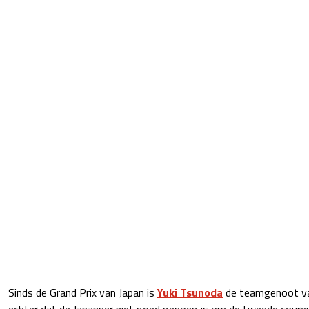
Sinds de Grand Prix van Japan is
Yuki Tsunoda
de teamgenoot va
echter dat de Japanner niet goed genoeg is om de tweede coureu