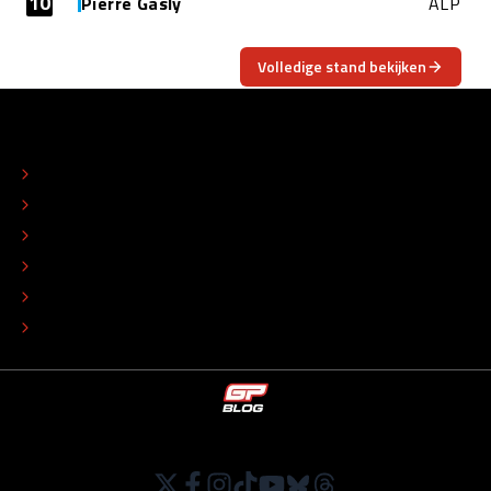
10
Pierre Gasly
ALP
Volledige stand bekijken
OVER
CONTACT
REDACTIONEEL STATUUT
COLOFON
ADVERTEREN
TIP DE REDACTIE
WERKEN BIJ