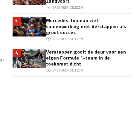
Zandvoort
6723
KEER GELEZEN
Mercedes-topman ziet
3
samenwerking met Verstappen als
groot succes
6542
KEER GELEZEN
Verstappen gooit de deur voor een
4
eigen Formule 1-team in de
ar
toekomst dicht
2731
KEER GELEZEN