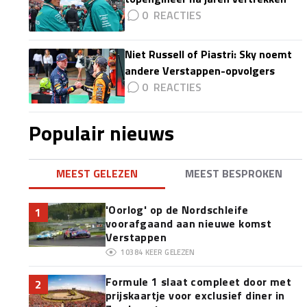
0
Niet Russell of Piastri: Sky noemt
andere Verstappen-opvolgers
0
Populair nieuws
MEEST GELEZEN
MEEST BESPROKEN
'Oorlog' op de Nordschleife
1
voorafgaand aan nieuwe komst
Verstappen
10384
KEER GELEZEN
Formule 1 slaat compleet door met
2
prijskaartje voor exclusief diner in