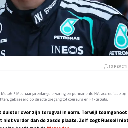
10
REACTI
en MotoGP. Met haar jarenlange ervaring en permanente FIA-accreditatie bij
ten, gebaseerd op directe toegang tot coureurs en F1-circuits.
t duister over zijn terugval in vorm. Terwijl teamgenoot
 niet verder dan de zesde plaats. Zelf zegt Russell nie