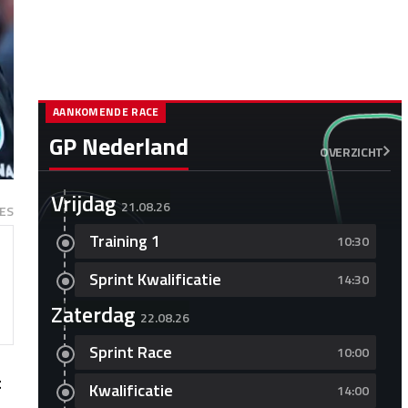
AANKOMENDE RACE
GP Nederland
OVERZICHT
Vrijdag
21.08.26
ES
Training 1
10:30
Sprint Kwalificatie
14:30
Zaterdag
22.08.26
Sprint Race
10:00
t
Kwalificatie
14:00