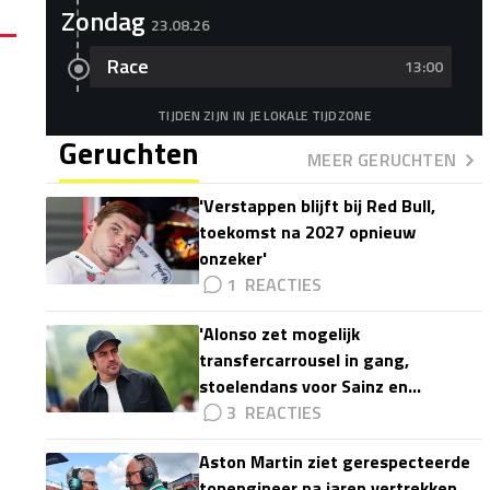
Zondag
23.08.26
Race
13:00
TIJDEN ZIJN IN JE LOKALE TIJDZONE
Geruchten
MEER GERUCHTEN
'Verstappen blijft bij Red Bull,
toekomst na 2027 opnieuw
onzeker'
1
'Alonso zet mogelijk
transfercarrousel in gang,
stoelendans voor Sainz en
Colapinto'
3
Aston Martin ziet gerespecteerde
topengineer na jaren vertrekken