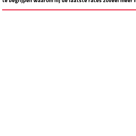
te begrijpen waarom hij de laatste races zoveel meer