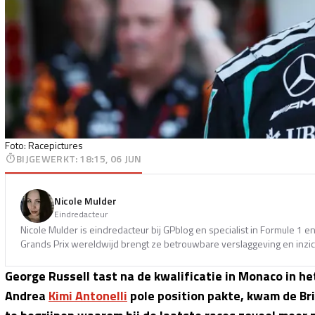
Foto: Racepictures
BIJGEWERKT
:
18:15, 06 JUN
Nicole Mulder
Eindredacteur
Nicole Mulder is eindredacteur bij GPblog en specialist in Formule 1 
Grands Prix wereldwijd brengt ze betrouwbare verslaggeving en inzich
George Russell tast na de kwalificatie in Monaco in he
Andrea
Kimi Antonelli
pole position pakte, kwam de Brit