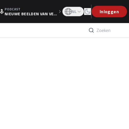
PODCAST
OGP
Inloggen
NL
NIEUWE BEELDEN VAN VER
STAPPEN EN WOLFF: 'WIE
WEET IS ER NU GETEKEND'