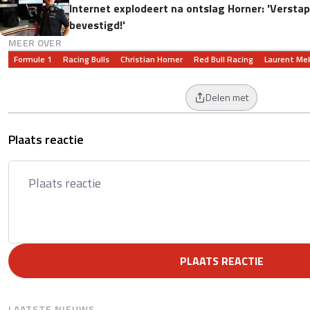
Internet explodeert na ontslag Horner: 'Versta
bevestigd!'
MEER OVER
Formule 1
Racing Bulls
Christian Horner
Red Bull Racing
Laurent Me
Delen met
Plaats reactie
PLAATS REACTIE
LAATSTE NIEUWS