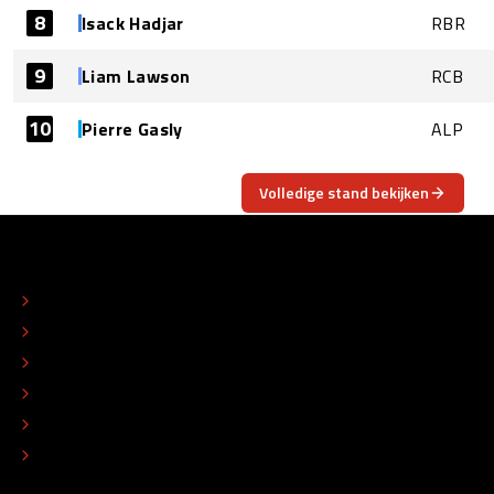
8
Isack Hadjar
RBR
9
Liam Lawson
RCB
10
Pierre Gasly
ALP
Volledige stand bekijken
OVER
CONTACT
REDACTIONEEL STATUUT
COLOFON
ADVERTEREN
TIP DE REDACTIE
WERKEN BIJ