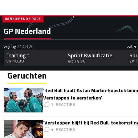
AANKOMENDE RACE
GP Nederland
vrijdag
21.08.26
zater
Training 1
Sprint Kwalificatie
Spr
VR 10:30
VR 14:30
ZA 
Geruchten
'Red Bull haalt Aston Martin-kopstuk bin
Verstappen te versterken'
1
'Verstappen blijft bij Red Bull, toekomst 
4