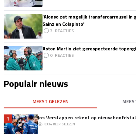
'Alonso zet mogelijk transfercarrousel in
Sainz en Colapinto'
3
Aston Martin ziet gerespecteerde topengi
0
Populair nieuws
MEEST GELEZEN
MEES
Jos Verstappen rekent op nieuw hoofdstu
1
8334
KEER GELEZEN