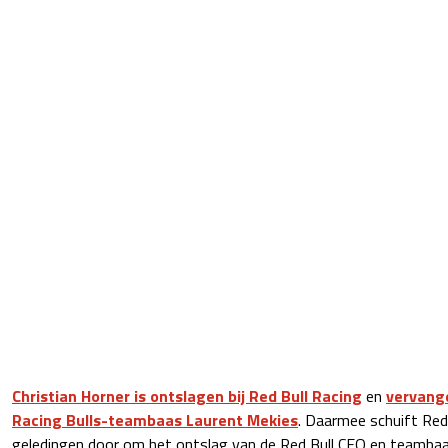
Christian Horner is ontslagen bij Red Bull Racing
en
vervang
Racing Bulls-teambaas Laurent Mekies
. Daarmee schuift Red 
geledingen door om het ontslag van de Red Bull CEO en teambaa