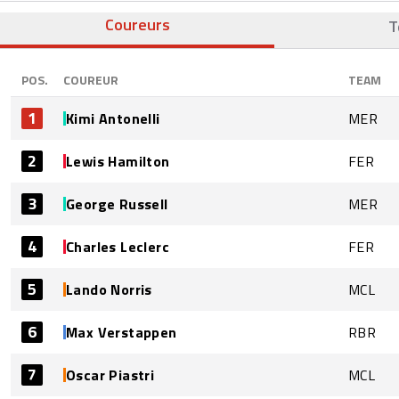
Coureurs
T
POS.
COUREUR
TEAM
1
Kimi Antonelli
MER
2
Lewis Hamilton
FER
3
George Russell
MER
4
Charles Leclerc
FER
5
Lando Norris
MCL
6
Max Verstappen
RBR
7
Oscar Piastri
MCL