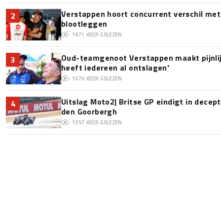
Verstappen hoort concurrent verschil met
2
blootleggen
1871
KEER GELEZEN
Oud-teamgenoot Verstappen maakt pijnlijk
3
heeft iedereen al ontslagen'
1670
KEER GELEZEN
Uitslag Moto2| Britse GP eindigt in decept
4
den Goorbergh
1357
KEER GELEZEN