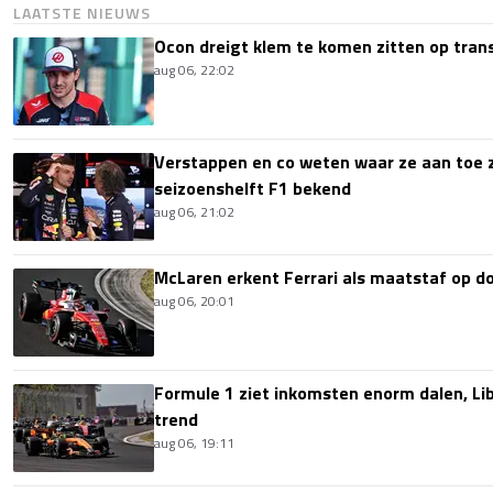
LAATSTE NIEUWS
Ocon dreigt klem te komen zitten op tran
aug 06, 22:02
Verstappen en co weten waar ze aan toe z
seizoenshelft F1 bekend
aug 06, 21:02
McLaren erkent Ferrari als maatstaf op 
aug 06, 20:01
Formule 1 ziet inkomsten enorm dalen, Lib
trend
aug 06, 19:11