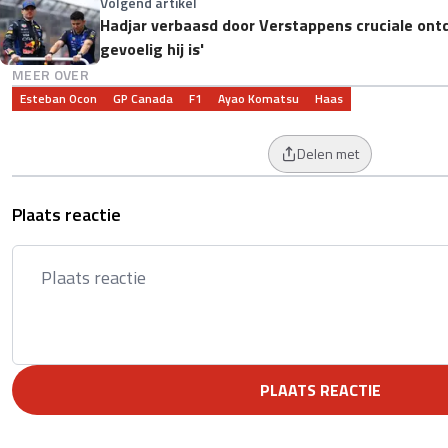
Volgend artikel
Hadjar verbaasd door Verstappens cruciale ontd
gevoelig hij is'
MEER OVER
Esteban Ocon
GP Canada
F1
Ayao Komatsu
Haas
Delen met
Plaats reactie
PLAATS REACTIE