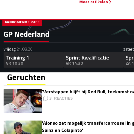
Meer artikelen
AANKOMENDE RACE
GP Nederland
vrijdag
21.08.26
zater
Training 1
Sprint Kwalificatie
Spr
VR 10:30
VR 14:30
ZA 
Geruchten
'Verstappen blijft bij Red Bull, toekomst 
3
'Alonso zet mogelijk transfercarrousel in
Sainz en Colapinto'