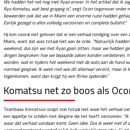
We hadden het net nog met Ayao erover. In het artikel dat ik z
Ryo Komatsu, wat best grappig is",
zegt Ocon tegenover onder 
beweerden ook dat we in Miami een enorme ruzie hadden gehad, 
Eerlijk gezegd is alles volledig verzonnen en complete bullshit."
Hij kon vooral niet geloven dat er een verhaal rondging over een
Miami, want dat was totaal niet aan de orde.
"Natuurlijk hadden
weekend, dus zijn we met Ayao gaan zitten, maar we hebben ge
dingen besproken: hoe we bepaalde zaken konden verbeteren, 
worden, wat er tijdens het weekend met de auto aan de hand 
normaal gesprek. Ik weet niet wie dit allemaal verzint, maar ik k
tegenkomen, want dan krijgt hij een flinke opdonder.”
Komatsu net zo boos als Oco
Teambaas Komatsuo snapt ook totaal niet waar het verhaal va
een appeltje te schillen met diegene die het heeft verzonnen.
"Ik
waar dat verhaal vandaan komt. Geen idee. Dus ik weet niet of di
verkeerd geciteerd werd of zo? Ik heb werkelijk geen idee. Er zit 