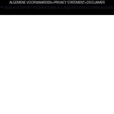
ALGEMENE VOORWAARDEN
•
PRIVACY STATEMENT
•
DISCLAIMER
© 2026 AUTOSPORT INTERNATIONAL B.V. ALLE RECHTEN VOORBEHOUDEN.