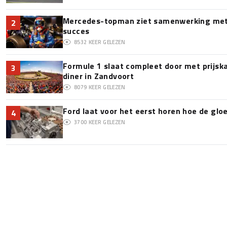
Mercedes-topman ziet samenwerking met 
2
succes
8532
KEER GELEZEN
Formule 1 slaat compleet door met prijska
3
diner in Zandvoort
8079
KEER GELEZEN
Ford laat voor het eerst horen hoe de glo
4
3700
KEER GELEZEN