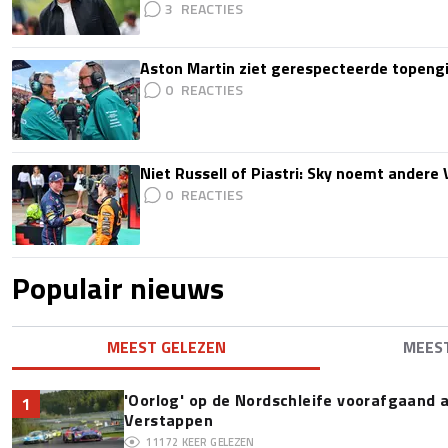
3
Aston Martin ziet gerespecteerde topengi
0
Niet Russell of Piastri: Sky noemt ander
0
Populair nieuws
MEEST GELEZEN
MEES
'Oorlog' op de Nordschleife voorafgaand
1
Verstappen
11172
KEER GELEZEN