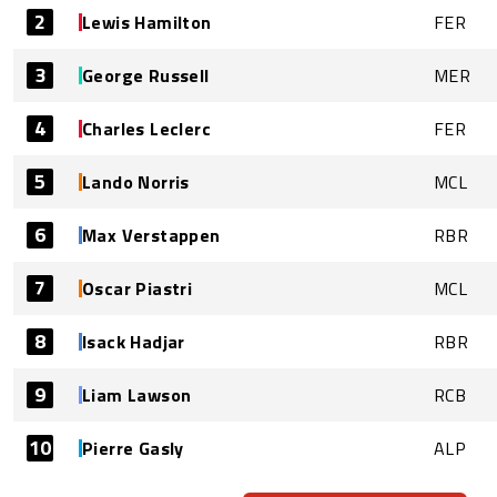
2
Lewis Hamilton
FER
3
George Russell
MER
4
Charles Leclerc
FER
5
Lando Norris
MCL
6
Max Verstappen
RBR
7
Oscar Piastri
MCL
8
Isack Hadjar
RBR
9
Liam Lawson
RCB
10
Pierre Gasly
ALP