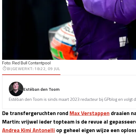
Foto: Red Bull Contentpool
BIJGEWERKT
:
18:22, 09 JUL
Estéban den Toom
Estéban den Toom is sinds maart 2023 redacteur bij GPblog en volgt d
De transfergeruchten rond
Max Verstappen
draaien na
Martin: vrijwel ieder topteam is de revue al gepasseer
Andrea Kimi Antonelli
op geheel eigen wijze een oplos