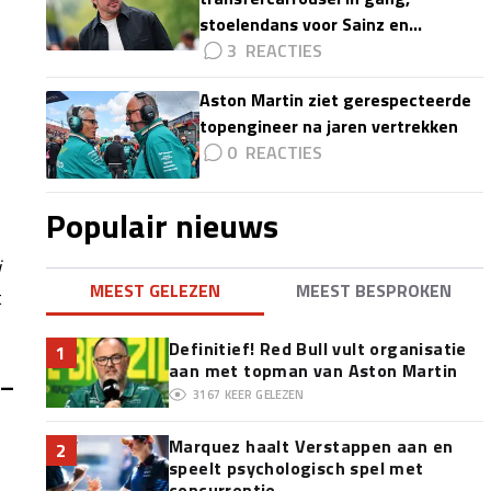
stoelendans voor Sainz en
Colapinto'
3
Aston Martin ziet gerespecteerde
topengineer na jaren vertrekken
0
Populair nieuws
i
MEEST GELEZEN
MEEST BESPROKEN
t
Definitief! Red Bull vult organisatie
1
-
aan met topman van Aston Martin
3167
KEER GELEZEN
Marquez haalt Verstappen aan en
2
speelt psychologisch spel met
concurrentie