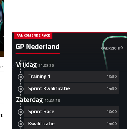
AANKOMENDE RACE
GP Nederland
OVERZICHT
Vrijdag
21.08.26
ES
Training 1
10:30
Sprint Kwalificatie
14:30
Zaterdag
22.08.26
Sprint Race
10:00
kt
Kwalificatie
14:00