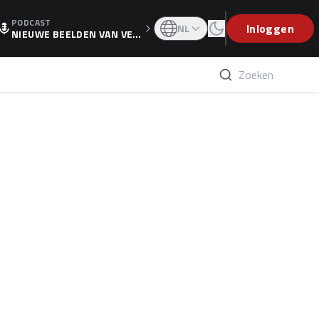
PODCAST
OGP
Inloggen
NL
NIEUWE BEELDEN VAN VER
STAPPEN EN WOLFF: 'WIE
WEET IS ER NU GETEKEND'