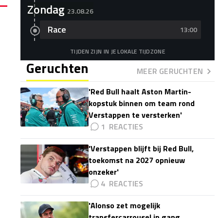
Zondag
23.08.26
Race
13:00
TIJDEN ZIJN IN JE LOKALE TIJDZONE
Geruchten
MEER GERUCHTEN
'Red Bull haalt Aston Martin-
kopstuk binnen om team rond
Verstappen te versterken'
1
'Verstappen blijft bij Red Bull,
toekomst na 2027 opnieuw
onzeker'
4
'Alonso zet mogelijk
transfercarrousel in gang,