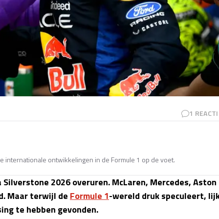
1
REACTI
e internationale ontwikkelingen in de Formule 1 op de voet.
 Silverstone 2026 overuren. McLaren, Mercedes, Aston
d. Maar terwijl de
Formule 1
-wereld druk speculeert, lij
sing te hebben gevonden.