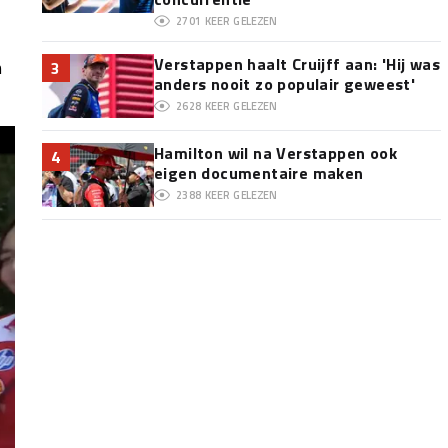
2701
KEER GELEZEN
Verstappen haalt Cruijff aan: 'Hij was
n
3
anders nooit zo populair geweest'
2628
KEER GELEZEN
Hamilton wil na Verstappen ook
4
eigen documentaire maken
2388
KEER GELEZEN