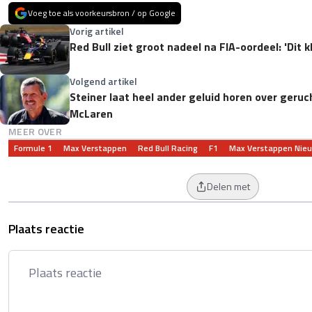
Voeg toe als voorkeursbron / op Google
Vorig artikel
Red Bull ziet groot nadeel na FIA-oordeel: 'Dit 
Volgend artikel
Steiner laat heel ander geluid horen over geru
McLaren
MEER OVER
Formule 1
Max Verstappen
Red Bull Racing
F1
Max Verstappen Nie
Delen met
Plaats reactie