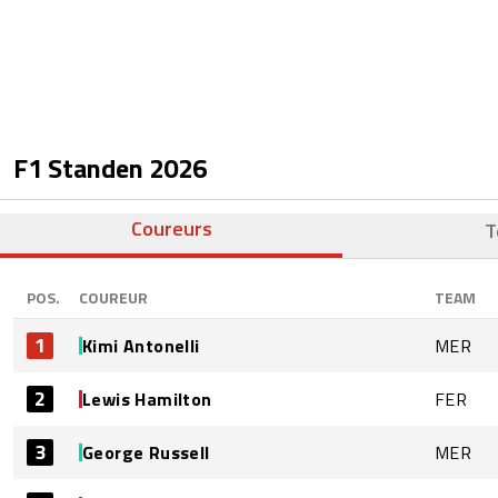
F1 Standen
2026
Coureurs
T
POS.
COUREUR
TEAM
1
Kimi Antonelli
MER
2
Lewis Hamilton
FER
3
George Russell
MER