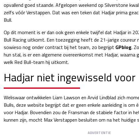
opvallend goed staande. Afgelopen weekend op Silverstone kwal
zelfs vóór Verstappen. Dat was een teken dat Hadjar prima geacc
Bull.
Op dit moment is er dan ook geen enkele twijfel dat Hadjar in 2
Bull Racing uitkomt. Een toezegging heeft de 21-jarige coureur ni
sowieso nog onder contract bij het team, zo begrijpt
GPblog
. Z
hun stal, is er een algemene overeenkomst met Hadjar, waarna 
welk Red Bull-team hij uitkomt.
Hadjar niet ingewisseld voor
Weliswaar ontwikkelen Liam Lawson en Arvid Lindblad zich momen
Bulls, deze website begrijpt dat er geen enkele aanleiding is om 
voor Hadjar. Bovendien zou de Fransman de stabiele factor in h
kunnen zijn, mocht Max Verstappen besluiten om na het huidige s
ADVERTENTIE