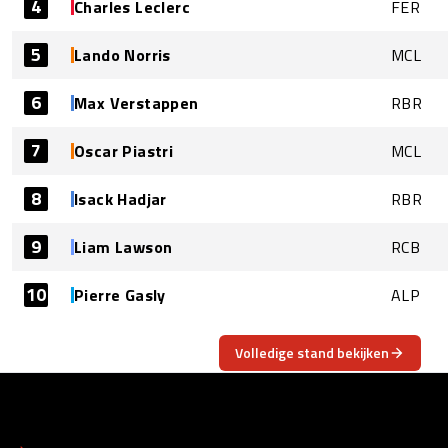
4
Charles Leclerc
FER
5
Lando Norris
MCL
6
Max Verstappen
RBR
7
Oscar Piastri
MCL
8
Isack Hadjar
RBR
9
Liam Lawson
RCB
10
Pierre Gasly
ALP
Volledige stand bekijken
OVER