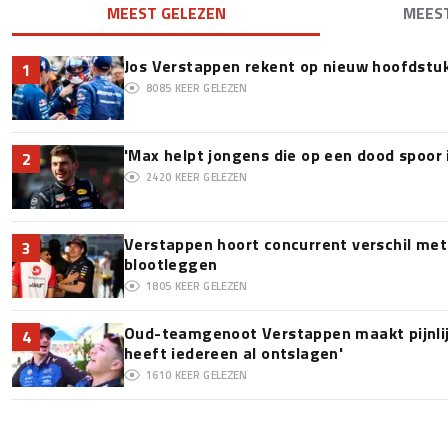
MEEST GELEZEN
MEES
Jos Verstappen rekent op nieuw hoofdstu
1
8085
KEER GELEZEN
'Max helpt jongens die op een dood spoor 
2
2420
KEER GELEZEN
Verstappen hoort concurrent verschil met
3
blootleggen
1805
KEER GELEZEN
Oud-teamgenoot Verstappen maakt pijnlijk
4
heeft iedereen al ontslagen'
1610
KEER GELEZEN