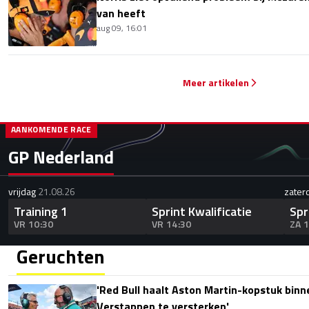
van heeft
aug 09, 16:01
Meer artikelen
AANKOMENDE RACE
GP Nederland
vrijdag
21.08.26
zater
Training 1
Sprint Kwalificatie
Spr
VR 10:30
VR 14:30
ZA 
Geruchten
'Red Bull haalt Aston Martin-kopstuk bin
Verstappen te versterken'