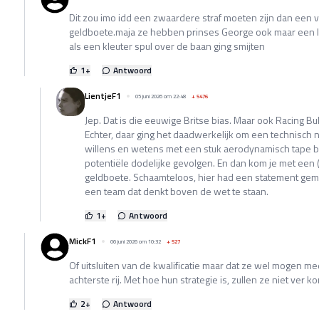
Dit zou imo idd een zwaardere straf moeten zijn dan een 
geldboete.maja ze hebben prinses George ook maar een lul
als een kleuter spul over de baan ging smijten
1
+
Antwoord
LientjeF1
05 juni 2026 om 22:48
+
5476
Jep. Dat is die eeuwige Britse bias. Maar ook Racing Bul
Echter, daar ging het daadwerkelijk om een technisch ni
willens en wetens met een stuk aerodynamisch tape bu
potentiële dodelijke gevolgen. En dan kom je met een 
geldboete. Schaamteloos, hier had een statement ge
een team dat denkt boven de wet te staan.
1
+
Antwoord
MickF1
06 juni 2026 om 10:32
+
527
Of uitsluiten van de kwalificatie maar dat ze wel mogen 
achterste rij. Met hoe hun strategie is, zullen ze niet ver 
2
+
Antwoord