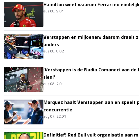
Hamilton weet waarom Ferrari nu eindelijk
aug 08, 9:01
Verstappen en miljoenen: daarom draait z
anders
aug 08, 8:02
'Verstappen is de Nadia Comaneci van de 
tien!'
aug 08, 7:01
Marquez haalt Verstappen aan en speelt 
concurrentie
aug 07, 22:01
Definitief! Red Bull vult organisatie aan