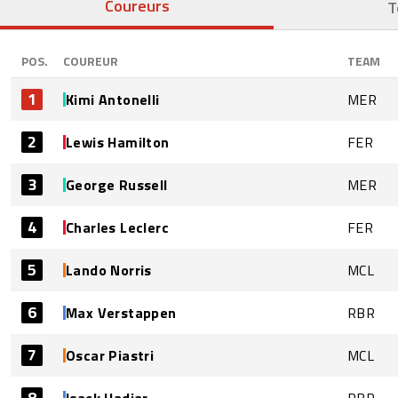
Coureurs
T
POS.
COUREUR
TEAM
1
Kimi Antonelli
MER
2
Lewis Hamilton
FER
3
George Russell
MER
4
Charles Leclerc
FER
5
Lando Norris
MCL
6
Max Verstappen
RBR
7
Oscar Piastri
MCL
8