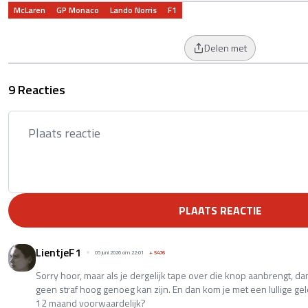
McLaren
GP Monaco
Lando Norris
F1
Delen met
9 Reacties
PLAATS REACTIE
LientjeF1
05 juni 2026 om 22:01
+
5476
Sorry hoor, maar als je dergelijk tape over die knop aanbrengt, dan
geen straf hoog genoeg kan zijn. En dan kom je met een lullige 
12 maand voorwaardelijk?