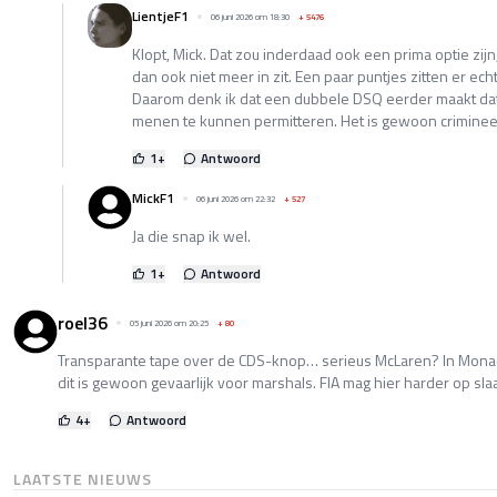
LientjeF1
06 juni 2026 om 18:30
+
5476
Klopt, Mick. Dat zou inderdaad ook een prima optie zij
dan ook niet meer in zit. Een paar puntjes zitten er ech
Daarom denk ik dat een dubbele DSQ eerder maakt dat 
menen te kunnen permitteren. Het is gewoon crimine
1
+
Antwoord
MickF1
06 juni 2026 om 22:32
+
527
Ja die snap ik wel.
1
+
Antwoord
roel36
05 juni 2026 om 20:25
+
80
Transparante tape over de CDS-knop… serieus McLaren? In Monaco
dit is gewoon gevaarlijk voor marshals. FIA mag hier harder op sla
4
+
Antwoord
LAATSTE NIEUWS