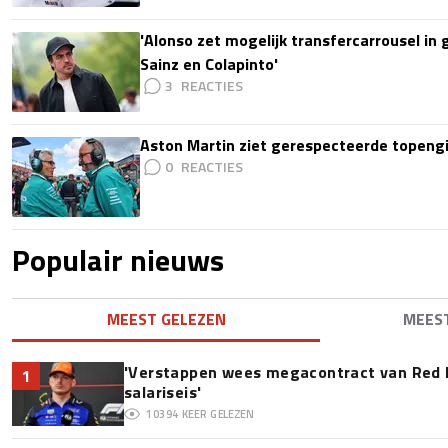
'Alonso zet mogelijk transfercarrousel in
Sainz en Colapinto'
3
Aston Martin ziet gerespecteerde topengi
0
Populair nieuws
MEEST GELEZEN
MEES
'Verstappen wees megacontract van Red 
1
salariseis'
10394
KEER GELEZEN