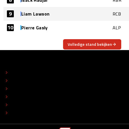
Isack Hadjar
RBR
9
Liam Lawson
RCB
10
Pierre Gasly
ALP
Volledige stand bekijken
OVER
CONTACT
REDACTIONEEL STATUUT
COLOFON
ADVERTEREN
TIP DE REDACTIE
WERKEN BIJ