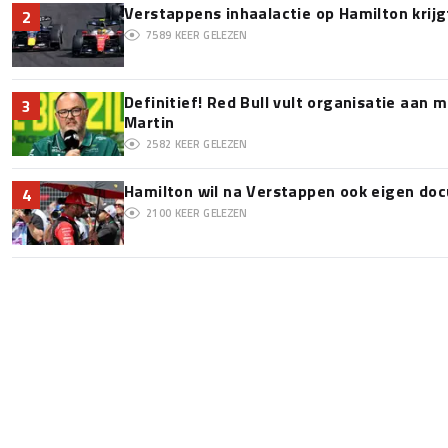
Verstappens inhaalactie op Hamilton krijg
2
7589
KEER GELEZEN
Definitief! Red Bull vult organisatie aan
3
Martin
2582
KEER GELEZEN
Hamilton wil na Verstappen ook eigen d
4
2100
KEER GELEZEN