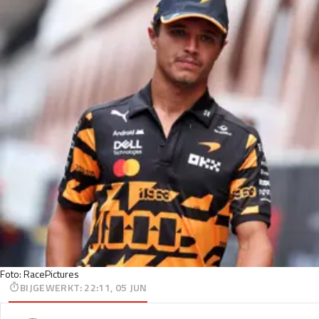
Foto: RacePictures
BIJGEWERKT
:
22:11, 05 JUN