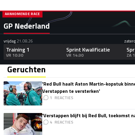
AANKOMENDE RACE
GP Nederland
vrijdag
21.08.26
zater
Training 1
Sprint Kwalificatie
Spr
VR 10:30
VR 14:30
ZA 
Geruchten
'Red Bull haalt Aston Martin-kopstuk bin
Verstappen te versterken'
1
'Verstappen blijft bij Red Bull, toekomst 
4