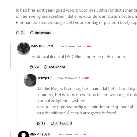
Ik heb hier echt geen goed woord voor over, dit is ronduit schanda
om een veiligheidssysteem dat er is voor derden, buiten het team
Hier had een tweevoudige DSQ voor zondag er pas een beetje op g
7
+
Antwoord
BMW P85 V10
05 juni 2026 om 22:04
+
23740
Eerste wat ik dacht DSQ. Niets meer en niets minder.
2
+
Antwoord
LientjeF1
05 juni 2026 om 22:12
+
5476
Dat dus Roger. Ik zei nog heel naïef dat het schandalig 
crimineel, het willens en wetens buiten werking of o
cruciaal veiligheidssysteem!
ik wind me tegenwoordig wat minder snel op over absur
nu echt witheet! Wat een arrogante hufters!
1
+
Antwoord
RBRPT2026
05 juni 2026 om 22:44
+
7990