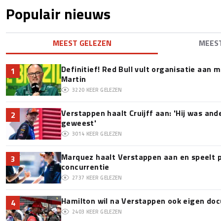
Populair nieuws
MEEST GELEZEN
MEES
Definitief! Red Bull vult organisatie aan
1
Martin
3220
KEER GELEZEN
Verstappen haalt Cruijff aan: 'Hij was and
2
geweest'
3014
KEER GELEZEN
Marquez haalt Verstappen aan en speelt 
3
concurrentie
2737
KEER GELEZEN
Hamilton wil na Verstappen ook eigen d
4
2403
KEER GELEZEN