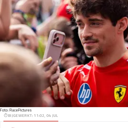
Foto: RacePictures
BIJGEWERKT
:
11:02, 04 JUL