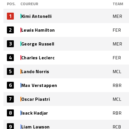
POS.
COUREUR
TEAM
1
Kimi Antonelli
MER
2
Lewis Hamilton
FER
3
George Russell
MER
4
Charles Leclerc
FER
5
Lando Norris
MCL
6
Max Verstappen
RBR
7
Oscar Piastri
MCL
8
Isack Hadjar
RBR
9
Liam Lawson
RCB