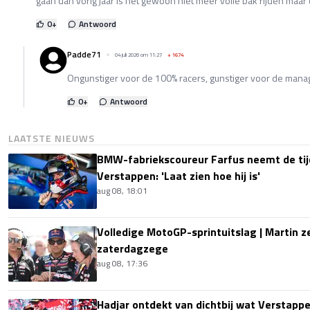
gaan dan vorig jaar is het gewoon niet meer volle bak rijden maar o
0
+
Antwoord
Padde71
04 juli 2026 om 11:27
+
1674
Ongunstiger voor de 100% racers, gunstiger voor de mana
0
+
Antwoord
LAATSTE NIEUWS
BMW-fabriekscoureur Farfus neemt de tijd
Verstappen: 'Laat zien hoe hij is'
aug 08, 18:01
Volledige MotoGP-sprintuitslag | Martin z
zaterdagzege
aug 08, 17:36
Hadjar ontdekt van dichtbij wat Verstapp