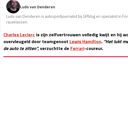
Ludo van Denderen
Ludo van Denderen is autosportjournalist bij GPblog en specialist in Fo
raceklassen.
Charles Leclerc
is zijn zelfvertrouwen volledig kwijt en hij w
overvleugeld door teamgenoot
Lewis Hamilton
.
“Het lukt me
de auto te zitten”,
verzuchtte de
Ferrari
-coureur.