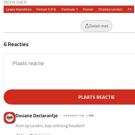
MEER OVER
Lewis Hamilton
Ferrari S.p.A.
Formule 1
Ferrari
Charles Leclerc
F1
Delen met
6 Reacties
PLAATS REACTIE
Douane Declarantje
04 juli 2026 om 12:56
+
5336
Kom op Leclerc, kop omhoog houden!!