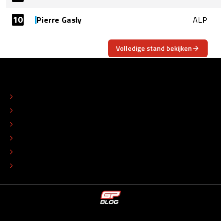
10
Pierre Gasly
ALP
Volledige stand bekijken
OVER
CONTACT
REDACTIONEEL STATUUT
COLOFON
ADVERTEREN
TIP DE REDACTIE
WERKEN BIJ