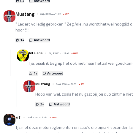
0
+
Antwoord
Mustang
04 juli 2026 om 11:22
+
497
" Leclerc volledig gebroken " Zeg Arie, nu wordt het wel hoogtijd d
hoor !!!!!
1
+
Antwoord
Alfa arie
04 juli 2026 om 11:43
+
8898
Tja, Sjaak ik begrijp het ook niet maar het zal wel goedkomen
1
+
Antwoord
Mustang
04 juli 2026 om 12:05
+
497
Hoop van wel, zoals het nu gaat bij jou club zint me niet zo..
2
+
Antwoord
ET
04 juli 2026 om 10:12
+
2839
Tja met deze motorreglementen en auto's die bijna 4 seconden l