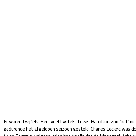
Er waren twijfels. Heel veel twijfels. Lewis Hamilton zou ‘het’ n
gedurende het afgelopen seizoen gesteld. Charles Leclerc was d
twee Ferrari’s, volgens velen het bewijs dat de Monegask écht 