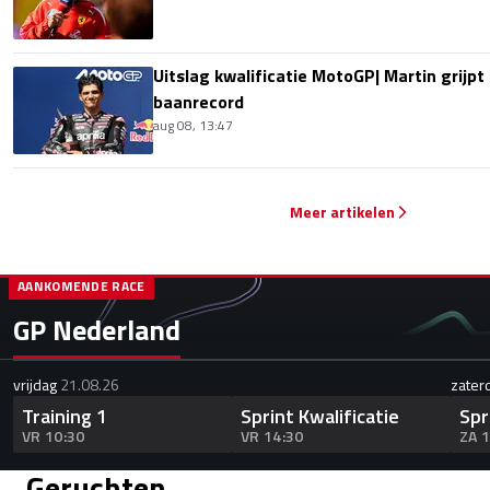
Uitslag kwalificatie MotoGP| Martin grijpt
baanrecord
aug 08, 13:47
Meer artikelen
AANKOMENDE RACE
GP Nederland
vrijdag
21.08.26
zater
Training 1
Sprint Kwalificatie
Spr
VR 10:30
VR 14:30
ZA 
Geruchten