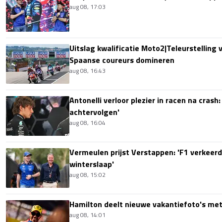
aug 08, 17:03
Uitslag kwalificatie Moto2|Teleurstelling 
Spaanse coureurs domineren
aug 08, 16:43
Antonelli verloor plezier in racen na crash
achtervolgen'
aug 08, 16:04
Vermeulen prijst Verstappen: 'F1 verkeerd
winterslaap'
aug 08, 15:02
Hamilton deelt nieuwe vakantiefoto's met
aug 08, 14:01