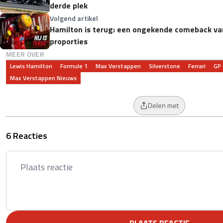
derde plek
Volgend artikel
Hamilton is terug: een ongekende comeback va
proporties
MEER OVER
Lewis Hamilton
Formule 1
Max Verstappen
Silverstone
Ferrari
GP 
Max Verstappen Nieuws
Delen met
6 Reacties