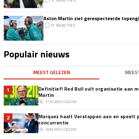
Aston Martin ziet gerespecteerde topengi
0
Populair nieuws
MEEST GELEZEN
MEES
Definitief! Red Bull vult organisatie aan
1
Martin
3156
KEER GELEZEN
Marquez haalt Verstappen aan en speelt 
2
concurrentie
2689
KEER GELEZEN