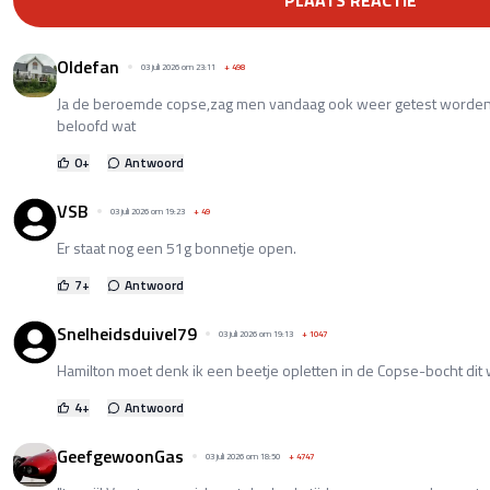
PLAATS REACTIE
Oldefan
03 juli 2026 om 23:11
+
498
Ja de beroemde copse,zag men vandaag ook weer getest worden,
beloofd wat
0
+
Antwoord
VSB
03 juli 2026 om 19:23
+
49
Er staat nog een 51g bonnetje open.
7
+
Antwoord
Snelheidsduivel79
03 juli 2026 om 19:13
+
1047
Hamilton moet denk ik een beetje opletten in de Copse-bocht di
4
+
Antwoord
GeefgewoonGas
03 juli 2026 om 18:50
+
4747