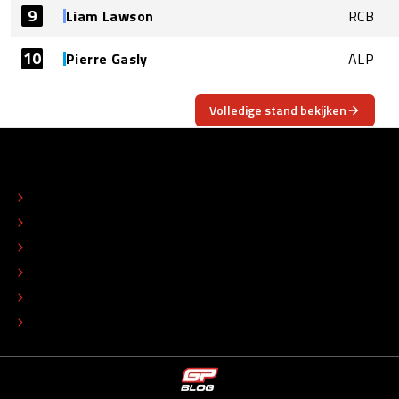
9
Liam Lawson
RCB
10
Pierre Gasly
ALP
Volledige stand bekijken
OVER
CONTACT
REDACTIONEEL STATUUT
COLOFON
ADVERTEREN
TIP DE REDACTIE
WERKEN BIJ