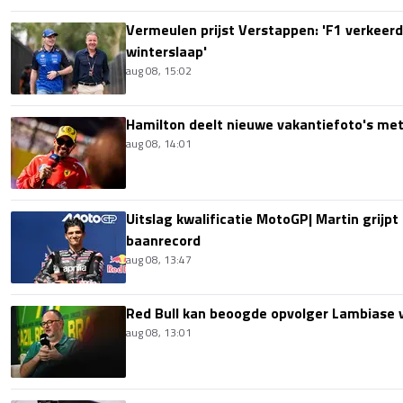
Vermeulen prijst Verstappen: 'F1 verkeerd
winterslaap'
aug 08, 15:02
Hamilton deelt nieuwe vakantiefoto's met
aug 08, 14:01
Uitslag kwalificatie MotoGP| Martin grijpt
baanrecord
aug 08, 13:47
Red Bull kan beoogde opvolger Lambiase v
aug 08, 13:01