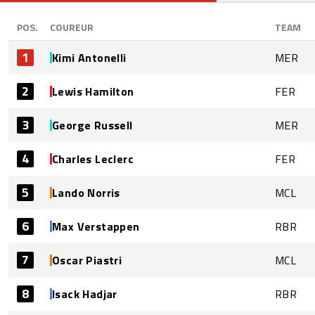
POS.
COUREUR
TEAM
1
Kimi Antonelli
MER
2
Lewis Hamilton
FER
3
George Russell
MER
4
Charles Leclerc
FER
5
Lando Norris
MCL
6
Max Verstappen
RBR
7
Oscar Piastri
MCL
8
Isack Hadjar
RBR