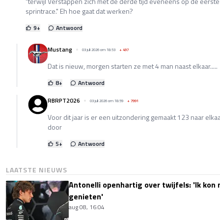
"terwijl Verstappen zich met de derde tijd eveneens op de eerste 
sprintrace." Eh hoe gaat dat werken?
9
+
Antwoord
Mustang
03 juli 2026 om 18:53
+
497
Dat is nieuw, morgen starten ze met 4 man naast elkaar.....
8
+
Antwoord
RBRPT2026
03 juli 2026 om 18:59
+
7991
Voor dit jaar is er een uitzondering gemaakt 123 naar elka
door
5
+
Antwoord
LAATSTE NIEUWS
Antonelli openhartig over twijfels: 'Ik kon
genieten'
aug 08, 16:04