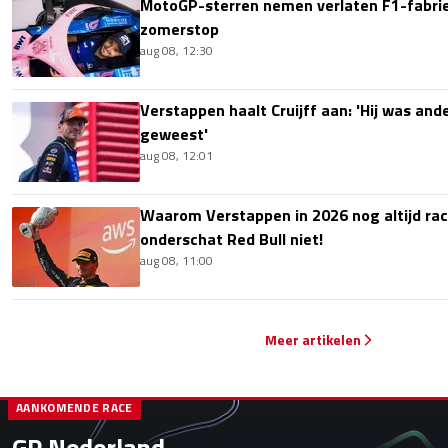
MotoGP-sterren nemen verlaten F1-fabrie
zomerstop
aug 08, 12:30
Verstappen haalt Cruijff aan: 'Hij was ande
geweest'
aug 08, 12:01
Waarom Verstappen in 2026 nog altijd rac
onderschat Red Bull niet!
aug 08, 11:00
Meer artikelen
AANKOMENDE RACE
GP Nederland