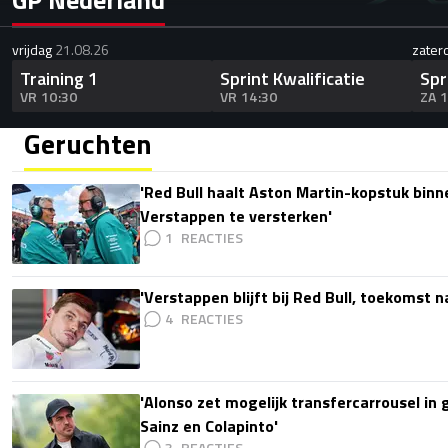
vrijdag
21.08.26
zater
Training 1
Sprint Kwalificatie
Spr
VR 10:30
VR 14:30
ZA 
Geruchten
'Red Bull haalt Aston Martin-kopstuk bin
Verstappen te versterken'
1
'Verstappen blijft bij Red Bull, toekomst 
4
'Alonso zet mogelijk transfercarrousel in
Sainz en Colapinto'
3