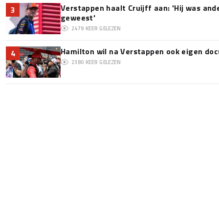
Verstappen haalt Cruijff aan: 'Hij was and
3
geweest'
2479
KEER GELEZEN
Hamilton wil na Verstappen ook eigen d
4
2380
KEER GELEZEN