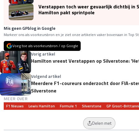
Verstappen toch weer gevaarlijk dichtbij in S
Hamilton pakt sprintpole
Mis geen GPblog in Google
Markeer ons als voorkeursbron en je ziet onze artikelen vaker bovenaan in Top St
Voeg toe als voorkeursbron / op Google
Vorig artikel
Hamilton vreest Verstappen op Silverstone: 'Het
Volgend artikel
Meerdere F1-coureurs onderzocht door FIA-stew
Silverstone
MEER OVER
F1 Nieuws
Lewis Hamilton
Formule 1
Silverstone
GP Groot-Brittann
Delen met