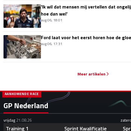
'Ik wil dat mensen mij vertellen dat ongel
hoe dan wel'
aug 06, 18:01
Ford laat voor het eerst horen hoe de glo
aug 06, 17:31
Meer artikelen
AANKOMENDE RACE
GP Nederland
vrijdag
21.08.26
zater
Training 1
Sprint Kwalificatie
Spr