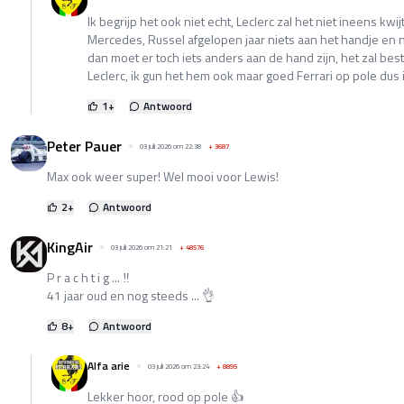
Ik begrijp het ook niet echt, Leclerc zal het niet ineens kwijt z
Mercedes, Russel afgelopen jaar niets aan het handje en nu
dan moet er toch iets anders aan de hand zijn, het zal b
Leclerc, ik gun het hem ook maar goed Ferrari op pole dus 
1
+
Antwoord
Peter Pauer
03 juli 2026 om 22:38
+
3687
Max ook weer super! Wel mooi voor Lewis!
2
+
Antwoord
KingAir
03 juli 2026 om 21:21
+
48576
P r a c h t i g ... ‼️
41 jaar oud en nog steeds ... 👌
8
+
Antwoord
Alfa arie
03 juli 2026 om 23:24
+
8895
Lekker hoor, rood op pole 👍