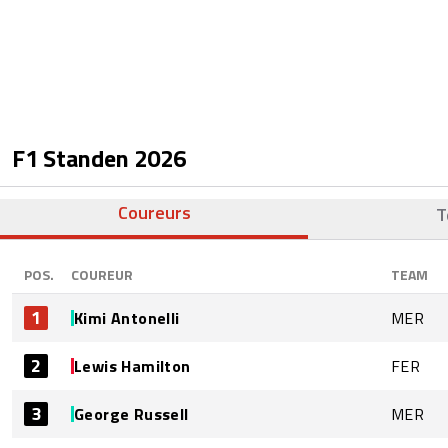
F1 Standen
2026
Coureurs
T
POS.
COUREUR
TEAM
1
Kimi Antonelli
MER
2
Lewis Hamilton
FER
3
George Russell
MER