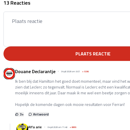
13 Reacties
PLAATS REACTIE
Douane Declarantje
04 juli 2026 om 3:07
+
5336
Ik ben blij dat Hamilton het goed doet momenteel, maar vind het 
zien dat Leclerc zo tegenvalt. Normaal is Leclerc echt een kwalifica
moeilijk inneens dit jaar. Daar maak ik me wel een beetje zorgen o
Hopelijk de komende dagen ook mooie resultaten voor Ferrari!
3
+
Antwoord
Alfa arie
04 juli 2026 om 11:48
+
8895