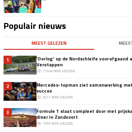
Populair nieuws
MEEST GELEZEN
MEES
'Oorlog' op de Nordschleife voorafgaand
1
Verstappen
11048
KEER GELEZEN
Mercedes-topman ziet samenwerking met 
2
succes
8211
KEER GELEZEN
Formule 1 slaat compleet door met prijska
3
diner in Zandvoort
7939
KEER GELEZEN