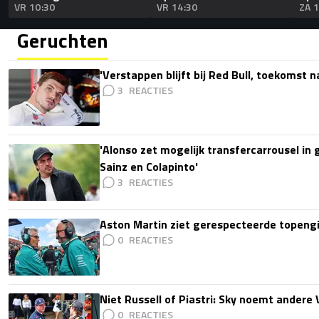
VR 10:30
VR 14:30
ZA 
Geruchten
'Verstappen blijft bij Red Bull, toekomst 
3
'Alonso zet mogelijk transfercarrousel in
Sainz en Colapinto'
3
Aston Martin ziet gerespecteerde topengi
0
Niet Russell of Piastri: Sky noemt ander
0