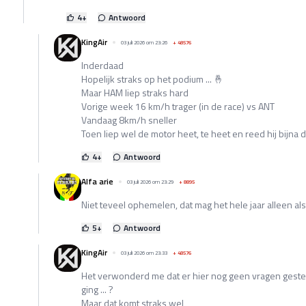
4
+
Antwoord
KingAir
03 juli 2026 om 23:26
+
48576
Inderdaad
Hopelijk straks op het podium ... 🤞
Maar HAM liep straks hard
Vorige week 16 km/h trager (in de race) vs ANT
Vandaag 8km/h sneller
Toen liep wel de motor heet, te heet en reed hij bijna 
4
+
Antwoord
Alfa arie
03 juli 2026 om 23:29
+
8895
Niet teveel ophemelen, dat mag het hele jaar alleen als
5
+
Antwoord
KingAir
03 juli 2026 om 23:33
+
48576
Het verwonderd me dat er hier nog geen vragen geste
ging ... ?
Maar dat komt straks wel