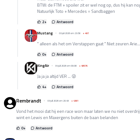
BTW: de FTM + spoiler zit er wel nog op, dus hij kan no
Natuurlijk Toto + Mercedes = Sandbaggen
2
+
Antwoord
Mustang
03 juli 2026 om 23:58
+
497
" alleen als het om Verstappen gaat " Niet zeuren Arie...
0
+
Antwoord
KingAir
04 juli 2026 om 00:08
+
48576
Ja ja ja altijd VER ... 😜
4
+
Antwoord
Rembrandt
03 juli 2026 om 20:49
+
4361
Vond het mooi dat hij een race won maar laten we nu niet overdrij
wint en Lewis en Maxergens buiten de baan belanden
0
+
Antwoord