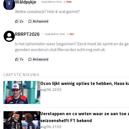
Wâldpykje
03 juli 2026 om 19:33
+
13898
Welke comeback? Heb ik wat gemist?
2
+
Antwoord
RBRPT2026
03 juli 2026 om 19:00
+
7963
Is het ophemelen weer begonnen? Eerst moet de sprint en de g
gereden worden.in sluit Mercerdes echt nog niet uit.
7
+
Antwoord
LAATSTE NIEUWS
Ocon lijkt weinig opties te hebben, Haas k
aug 06, 22:02
Verstappen en co weten waar ze aan toe z
seizoenshelft F1 bekend
aug 06, 21:02