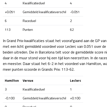
4
Kwalificatieduel
4
+0.051
Gemiddeld kwalificatieverschil
-0.051
6
Raceduel
2
113
Punten
62
In Grand Prix-kwalificaties staat het voorafgaand aan de GP van
met een licht gemiddeld voordeel voor Leclerc van 0.051 over de 
beiden uitreden. Die in Barcelona telt voor de gemiddelde score 
daar in de muur stond voor hij een tijd kon neerzetten. In de rac
en meester. Daar staat het 6-2 in het voordeel van Hamilton, wa
meer punten scoorde in Grands Prix: 113-62.
Hamilton
Versus
Leclerc
3
Kwalificatieduel
1
-0.100
Gemiddeld kwalificatieverschil
+0.100
0
Raceduel
0