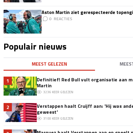
Aston Martin ziet gerespecteerde topengi
0
Populair nieuws
MEEST GELEZEN
MEES
Definitief! Red Bull vult organisatie aan
1
Martin
3236
KEER GELEZEN
Verstappen haalt Cruijff aan: 'Hij was and
2
geweest'
3100
KEER GELEZEN
Marquez haalt Verstappen aan en speelt 