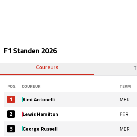
F1 Standen
2026
Coureurs
T
POS.
COUREUR
TEAM
1
Kimi Antonelli
MER
2
Lewis Hamilton
FER
3
George Russell
MER