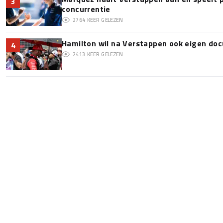
3
concurrentie
2764
KEER GELEZEN
Hamilton wil na Verstappen ook eigen d
4
2413
KEER GELEZEN