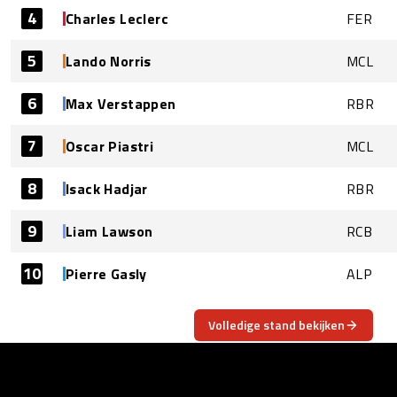
4
Charles Leclerc
FER
5
Lando Norris
MCL
6
Max Verstappen
RBR
7
Oscar Piastri
MCL
8
Isack Hadjar
RBR
9
Liam Lawson
RCB
10
Pierre Gasly
ALP
Volledige stand bekijken
OVER