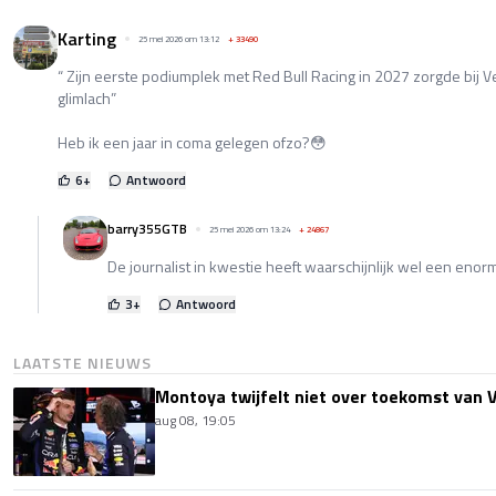
Karting
25 mei 2026 om 13:12
+
33490
“ Zijn eerste podiumplek met Red Bull Racing in 2027 zorgde bij 
glimlach”
Heb ik een jaar in coma gelegen ofzo?😳
6
+
Antwoord
barry355GTB
25 mei 2026 om 13:24
+
24867
De journalist in kwestie heeft waarschijnlijk wel een enorme
3
+
Antwoord
LAATSTE NIEUWS
Montoya twijfelt niet over toekomst van V
aug 08, 19:05