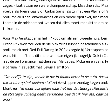
zeges - laat staan een wereldkampioenschap. Misschien dat Ma
voelde als Pierre Gasly of Carlos Sainz, als zij met een Alpine of 
podiumplek rijden: onverwachts en een mooie opsteker, niet meer 
teams in de middenmoot weten dat alles moet meezitten om o
te komen.
Voor Max Verstappen is het F1-podium als een tweede huis. Een 
Grand Prix won zou een derde plek zelfs kunnen beschouwen als e
podiumplek met Red Bull Racing in 2027 zorgde bij Verstappen to
want hij beseft dat dit meer was dan eigenlijk mogelijk. Ook in 
niet de performance matchen van Mercedes, McLaren en zelfs Ferr
slotfase in gevecht met Lewis Hamilton.
“Om eerlijk te zijn, voelde ik me in Miami beter in de auto, dus i
dat ik hier op het podium sta”,
zei Verstappen zondag tegen ond
Montreal.
“Je moet ook kijken naar het feit dat George [Russell]
de strategie volledig heeft verknoeid. Dus dat ik hier sta, daar ben
mee.”