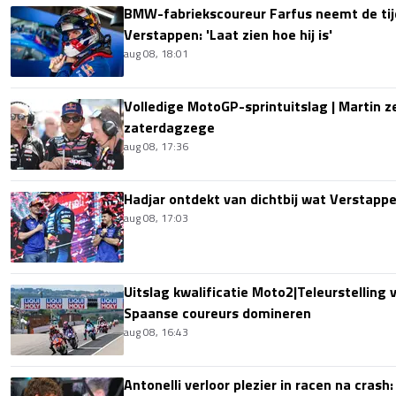
BMW-fabriekscoureur Farfus neemt de tijd
Verstappen: 'Laat zien hoe hij is'
aug 08, 18:01
Volledige MotoGP-sprintuitslag | Martin z
zaterdagzege
aug 08, 17:36
Hadjar ontdekt van dichtbij wat Verstapp
aug 08, 17:03
Uitslag kwalificatie Moto2|Teleurstelling 
Spaanse coureurs domineren
aug 08, 16:43
Antonelli verloor plezier in racen na crash