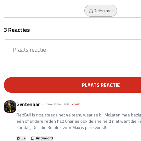
Delen met
3 Reacties
PLAATS REACTIE
Gentenaar
25 mei 2026 om 13:19
+
14531
RedBull is nog steeds het 4e team, waar ze bij McLaren mee be
één of andere reden had Charles ook de snelheid niet want die Fe
zondag. Dus die 3e plek voor Max is pure winst!
6
+
Antwoord