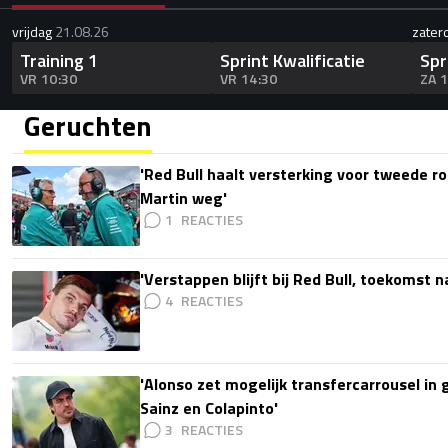
vrijdag
21.08.26
zater
Training 1
Sprint Kwalificatie
Spr
VR 10:30
VR 14:30
ZA 
Geruchten
'Red Bull haalt versterking voor tweede ro
Martin weg'
1
'Verstappen blijft bij Red Bull, toekomst 
4
'Alonso zet mogelijk transfercarrousel in
Sainz en Colapinto'
3