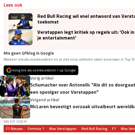
Lees ook
Red Bull Racing wil snel antwoord van Vers
toekomst
Verstappen legt kritiek op regels uit: 'Ook i
je entertainment'
Mis geen GPblog in Google
Markeer ons als voorkeursbron en je ziet onze artikelen vaker bovenaan in Top St
Voeg toe als voorkeursbron / op Google
Vorig artikel
Schumacher over Antonelli: "Als dit zo doorgaa
een opvolger voor Verstappen"
Volgend artikel
McLaren bevestigt oorzaak uitvalbeurt wereldk
MEER OVER
F1 Nieuws
Formule 1
Max Verstappen
Red Bull Racing
F1
Max Ver