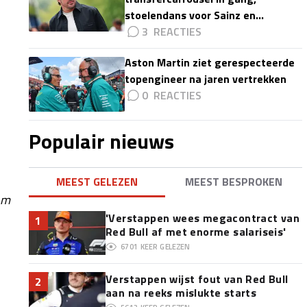
stoelendans voor Sainz en
Colapinto'
3
Aston Martin ziet gerespecteerde
topengineer na jaren vertrekken
0
Populair nieuws
MEEST GELEZEN
MEEST BESPROKEN
om
'Verstappen wees megacontract van
1
Red Bull af met enorme salariseis'
6701
KEER GELEZEN
Verstappen wijst fout van Red Bull
2
aan na reeks mislukte starts