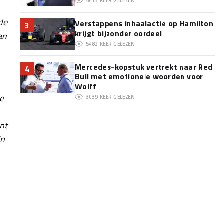
5613
KEER GELEZEN
de
Verstappens inhaalactie op Hamilton
3
krijgt bijzonder oordeel
an
5482
KEER GELEZEN
Mercedes-kopstuk vertrekt naar Red
4
Bull met emotionele woorden voor
Wolff
te
3039
KEER GELEZEN
nt
in