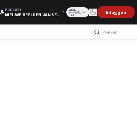
PODCAST
OGP
Inloggen
NL
NIEUWE BEELDEN VAN VER
STAPPEN EN WOLFF: 'WIE
WEET IS ER NU GETEKEND'