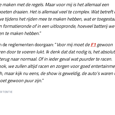
 te maken met de regels. Maar voor mij is het allemaal een
eten draaien. Het is allemaal veel te complex. Wat betreft 
we tijdens het rijden mee te maken hebben, wat er toegesta
n formatieronde of in een uitloopronde, hoeveel batterij we
gen te maken hebben.
”
n de reglementen doorgaan: “
Voor mij moet de
F1
gewoon
en door te voeren lukt. Ik denk dat dat nodig is, het absolu
rug naar normaal. Of in ieder geval wat puurder te racen.
 ook, we zullen altijd racen en zorgen voor goed entertainme
, maar kijk nu eens, de show is geweldig, de auto’s waren 
moet gewoon puur zijn.
”
ERTENTIE