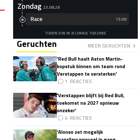
Zondag
23.08.26
Race
13:00
TIJDEN ZIJN IN JE LOKALE TIJDZONE
Geruchten
MEER GERUCHTEN
'Red Bull haalt Aston Martin-
kopstuk binnen om team rond
Verstappen te versterken'
1
'Verstappen blijft bij Red Bull,
toekomst na 2027 opnieuw
onzeker'
4
'Alonso zet mogelijk
transfercarrousel in gang,