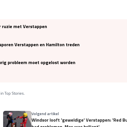
ar ruzie met Verstappen
etsporen Verstappen en Hamilton treden
durig probleem moet opgelost worden
in Top Stories.
Volgend artikel
Windsor looft 'geweldige' Verstappen: 'Red Bu
had problemen, Max was briljant'