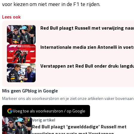
voor kiezen om niet meer in de F1 te rijden.
Lees ook
Red Bull plaagt Russell met verwijzing na
Internationale media zien Antonelli in vo
Verstappen zet Red Bull onder druk: lang
Mis geen GPblog in Google
Markeer ons als voorkeursbron en je ziet onze artikelen vaker bovenaan 
Voeg toe als voorkeursbron / op Google
Vorig artikel
Red Bull plaagt 'gewelddadige' Russell met
verwijzing naar ruzie met Verstappen