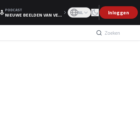
PODCAST
OGP
Inloggen
NL
NIEUWE BEELDEN VAN VER
STAPPEN EN WOLFF: 'WIE
WEET IS ER NU GETEKEND'