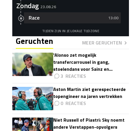
Zondag
23.08.26
Race
13:00
TIJDEN ZIJN IN JE LOKALE TIJDZONE
Geruchten
MEER GERUCHTEN
'Alonso zet mogelijk
transfercarrousel in gang,
stoelendans voor Sainz en
Colapinto'
3
Aston Martin ziet gerespecteerde
topengineer na jaren vertrekken
0
Niet Russell of Piastri: Sky noemt
andere Verstappen-opvolgers