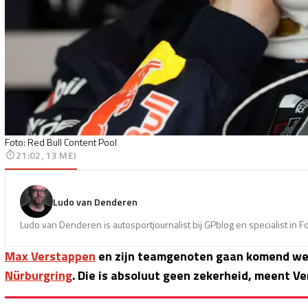
Foto: Red Bull Content Pool
21:02, 13 MEI
Ludo van Denderen
Ludo van Denderen is autosportjournalist bij GPblog en specialist in 
Max Verstappen
en zijn teamgenoten gaan komend wee
Nürburgring
. Die is absoluut geen zekerheid, meent V