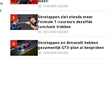
bloot'
en
3138
KEER GELEZEN
s
Verstappen ziet steeds meer
3
Formule 1-coureurs dezelfde
conclusie trekken
2822
KEER GELEZEN
Verstappen en Antonelli hebben
4
gezamenlijk GT3-plan al besproken
2008
KEER GELEZEN