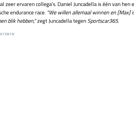
l zeer ervaren collega’s. Daniel Juncadella is één van hen 
ische endurance race.
"We willen allemaal winnen en [Max] i
en blik hebben,"
zegt Juncadella tegen
Sportscar365
.
ERTENTIE