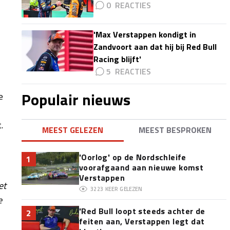
0
'Max Verstappen kondigt in
Zandvoort aan dat hij bij Red Bull
Racing blijft'
5
Populair nieuws
e
.
MEEST GELEZEN
MEEST BESPROKEN
'Oorlog' op de Nordschleife
1
voorafgaand aan nieuwe komst
Verstappen
et
3223
KEER GELEZEN
e
'Red Bull loopt steeds achter de
2
feiten aan, Verstappen legt dat