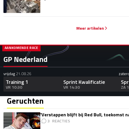
Meer artikelen
AANKOMENDE RACE
GP Nederland
vrijdag
21.08.26
zater
Training 1
Sprint Kwalificatie
Spr
VR 10:30
VR 14:30
ZA 
Geruchten
'Verstappen blijft bij Red Bull, toekomst 
3