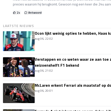
precies waarom hij terugkomt. Gewoon nog een keer die 24u aanv
2
+
Antwoord
LAATSTE NIEUWS
Ocon lijkt weinig opties te hebben, Haas k
aug 06, 22:02
Verstappen en co weten waar ze aan toe z
seizoenshelft F1 bekend
aug 06, 21:02
McLaren erkent Ferrari als maatstaf op 
aug 06, 20:01