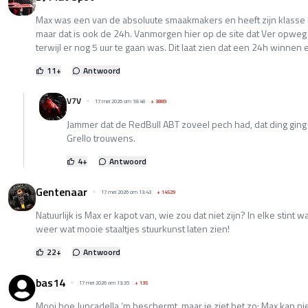
Max was een van de absoluute smaakmakers en heeft zijn klasse l
maar dat is ook de 24h. Vanmorgen hier op de site dat Ver opwe
terwijl er nog 5 uur te gaan was. Dit laat zien dat een 24h winnen e
11
+
Antwoord
V7V
17 mei 2026 om 18:48
+
3889
Jammer dat de RedBull ABT zoveel pech had, dat ding ging 
Grello trouwens.
4
+
Antwoord
Gentenaar
17 mei 2026 om 13:43
+
14529
Natuurlijk is Max er kapot van, wie zou dat niet zijn? In elke stint wa
weer wat mooie staaltjes stuurkunst laten zien!
22
+
Antwoord
bas14
17 mei 2026 om 13:35
+
135
Mooi hoe Juncadella ‘m beschermt, maar je ziet het zo: Max kan nie