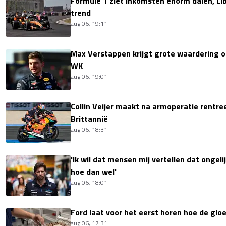
Formule 1 ziet inkomsten enorm dalen, Lib
trend
aug 06, 19:11
Max Verstappen krijgt grote waardering 
WK
aug 06, 19:01
Collin Veijer maakt na armoperatie rentre
Brittannië
aug 06, 18:31
'Ik wil dat mensen mij vertellen dat ongel
hoe dan wel'
aug 06, 18:01
Ford laat voor het eerst horen hoe de glo
aug 06, 17:31