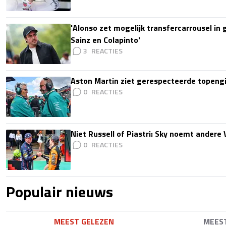
'Alonso zet mogelijk transfercarrousel in
Sainz en Colapinto'
3
Aston Martin ziet gerespecteerde topengi
0
Niet Russell of Piastri: Sky noemt ander
0
Populair nieuws
MEEST GELEZEN
MEES