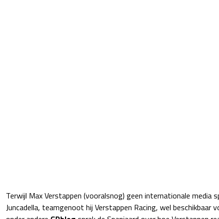
Terwijl Max Verstappen (vooralsnog) geen internationale media s
Juncadella, teamgenoot hij Verstappen Racing, wel beschikbaar vo
onder andere
GPblog
sprak de Spanjaard over hoe Verstappen rea