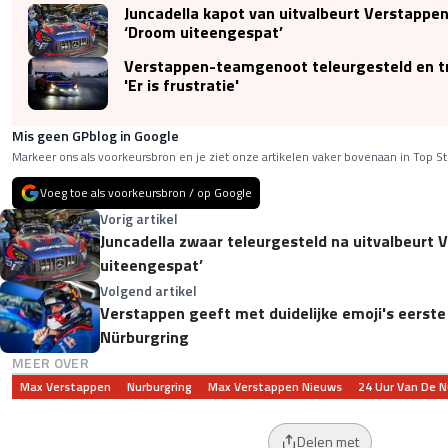
Juncadella kapot van uitvalbeurt Verstappen
‘Droom uiteengespat’
Verstappen-teamgenoot teleurgesteld en tr
'Er is frustratie'
Mis geen GPblog in Google
Markeer ons als voorkeursbron en je ziet onze artikelen vaker bovenaan in Top St
Voeg toe als voorkeursbron / op Google
Vorig artikel
Juncadella zwaar teleurgesteld na uitvalbeurt 
uiteengespat’
Volgend artikel
Verstappen geeft met duidelijke emoji's eerste 
Nürburgring
MEER OVER
Max Verstappen
Nurburgring
Max Verstappen Nieuws
24 Uur Van De N
Delen met