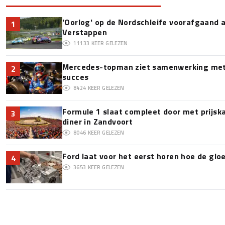
'Oorlog' op de Nordschleife voorafgaand
1
Verstappen
11133
KEER GELEZEN
Mercedes-topman ziet samenwerking met 
2
succes
8424
KEER GELEZEN
Formule 1 slaat compleet door met prijska
3
diner in Zandvoort
8046
KEER GELEZEN
Ford laat voor het eerst horen hoe de glo
4
3653
KEER GELEZEN