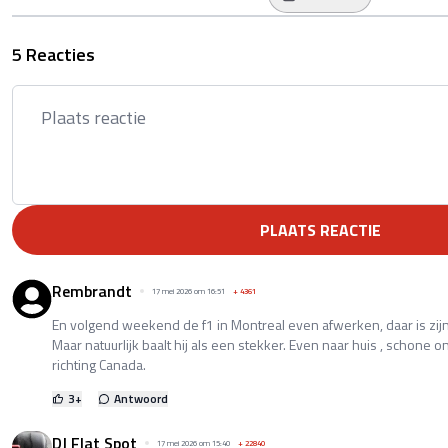
5 Reacties
PLAATS REACTIE
Rembrandt
17 mei 2026 om 16:51
+
4361
En volgend weekend de f1 in Montreal even afwerken, daar is zijn
Maar natuurlijk baalt hij als een stekker. Even naar huis , schone
richting Canada.
3
+
Antwoord
DJ Flat Spot
17 mei 2026 om 15:40
+
22840