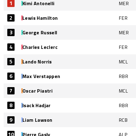
1
Kimi Antonelli
MER
2
Lewis Hamilton
FER
3
George Russell
MER
4
Charles Leclerc
FER
5
Lando Norris
MCL
6
Max Verstappen
RBR
7
Oscar Piastri
MCL
8
Isack Hadjar
RBR
9
Liam Lawson
RCB
10
Pierre Gasly
ALP