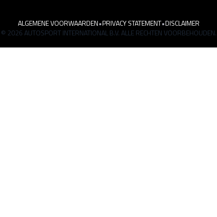
ALGEMENE VOORWAARDEN
•
PRIVACY STATEMENT
•
DISCLAIMER
© 2026 AUTOSPORT INTERNATIONAL B.V. ALLE RECHTEN VOORBEHOUDEN.