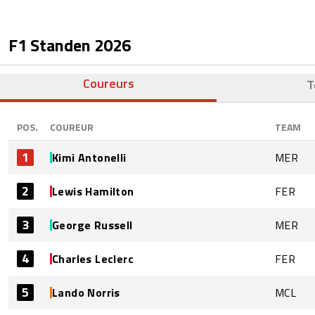
F1 Standen
2026
Coureurs
T
POS.
COUREUR
TEAM
1
Kimi Antonelli
MER
2
Lewis Hamilton
FER
3
George Russell
MER
4
Charles Leclerc
FER
5
Lando Norris
MCL