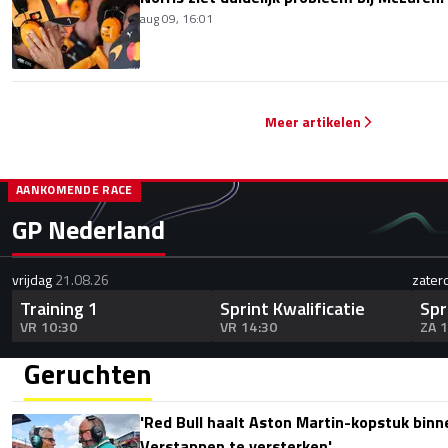
aug 09, 16:01
Meer artikelen
AANKOMENDE RACE
GP Nederland
vrijdag
21.08.26
zater
Training 1
Sprint Kwalificatie
Spr
VR 10:30
VR 14:30
ZA 
Geruchten
'Red Bull haalt Aston Martin-kopstuk bin
Verstappen te versterken'