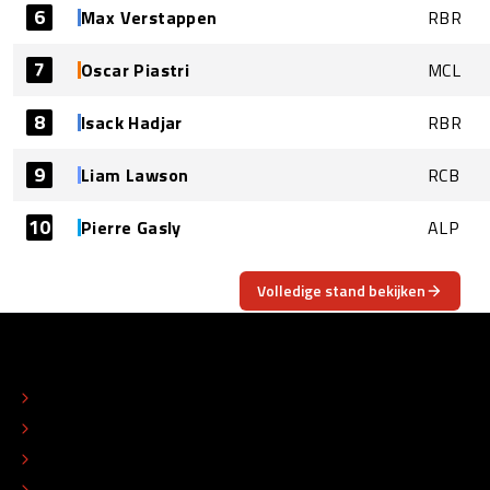
6
Max Verstappen
RBR
7
Oscar Piastri
MCL
8
Isack Hadjar
RBR
9
Liam Lawson
RCB
10
Pierre Gasly
ALP
Volledige stand bekijken
OVER
CONTACT
REDACTIONEEL STATUUT
COLOFON
ADVERTEREN