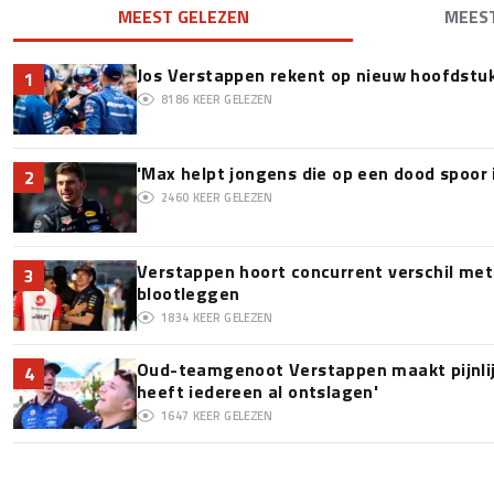
MEEST GELEZEN
MEES
Jos Verstappen rekent op nieuw hoofdstu
1
8186
KEER GELEZEN
'Max helpt jongens die op een dood spoor 
2
2460
KEER GELEZEN
Verstappen hoort concurrent verschil met
3
blootleggen
1834
KEER GELEZEN
Oud-teamgenoot Verstappen maakt pijnlijk
4
heeft iedereen al ontslagen'
1647
KEER GELEZEN