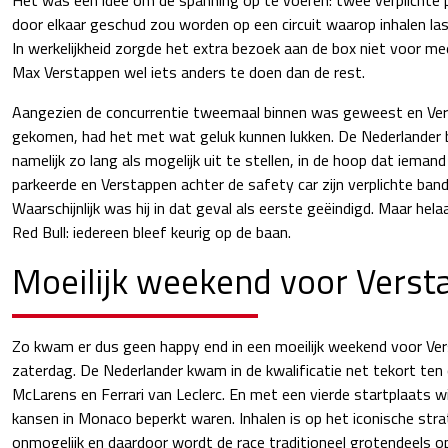
door elkaar geschud zou worden op een circuit waarop inhalen last
In werkelijkheid zorgde het extra bezoek aan de box niet voor me
Max Verstappen wel iets anders te doen dan de rest.
Aangezien de concurrentie tweemaal binnen was geweest en Ve
gekomen, had het met wat geluk kunnen lukken. De Nederlander b
namelijk zo lang als mogelijk uit te stellen, in de hoop dat iemand 
parkeerde en Verstappen achter de safety car zijn verplichte ban
Waarschijnlijk was hij in dat geval als eerste geëindigd. Maar hel
Red Bull: iedereen bleef keurig op de baan.
Moeilijk weekend voor Verst
Zo kwam er dus geen happy end in een moeilijk weekend voor Ve
zaterdag. De Nederlander kwam in de kwalificatie net tekort ten 
McLarens en Ferrari van Leclerc. En met een vierde startplaats wi
kansen in Monaco beperkt waren. Inhalen is op het iconische strat
onmogelijk en daardoor wordt de race traditioneel grotendeels op