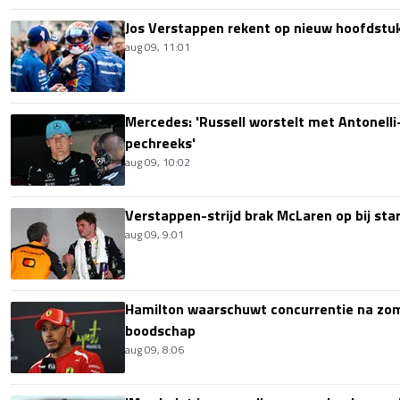
Jos Verstappen rekent op nieuw hoofdstu
aug 09, 11:01
Mercedes: 'Russell worstelt met Antonelli-
pechreeks'
aug 09, 10:02
Verstappen-strijd brak McLaren op bij sta
aug 09, 9:01
Hamilton waarschuwt concurrentie na zom
boodschap
aug 09, 8:06