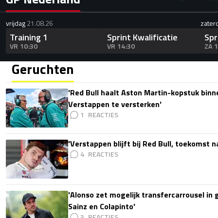
vrijdag
21.08.26
zater
Training 1
Sprint Kwalificatie
Spr
VR 10:30
VR 14:30
ZA 
Geruchten
'Red Bull haalt Aston Martin-kopstuk bin
Verstappen te versterken'
1
'Verstappen blijft bij Red Bull, toekomst 
4
'Alonso zet mogelijk transfercarrousel in
Sainz en Colapinto'
3