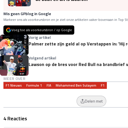
Mis geen GPblog in Google
Markeer ons als voorkeursbron en je ziet onze artikelen vaker bovenaan in Top St
Voeg toe als voorkeursbron / op Google
Vorig artikel
Palmer zette zijn geld al op Verstappen in: 'Hij
Volgend artikel
Lawson op de bres voor Red Bull na brandbrief
MEER OVER
F1 Nieuws
Formule 1
FIA
Mohammed Ben Sulayem
F1
Delen met
4 Reacties