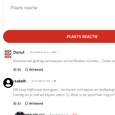
PLAATS REACTIE
Donut
29 mei 2026 om 18:47
+
3247
Dictactoriaal gedrag van baasjes uit het Midden-Oosten,.. Zoiets v
0
+
Antwoord
isabelh
28 mei 2026 om 19:05
+
98
FIA soap blijft maar doorgaan… termijnen schrappen en leeftijdsg
handig als je zelf wil blijven zitten 🙄. Waar is de sport hier nog in?
2
+
Antwoord
BMW P85 V10
28 mei 2026 om 21:34
+
23740