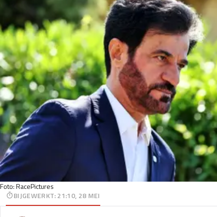
Foto: RacePictures
BIJGEWERKT
:
21:10, 28 MEI