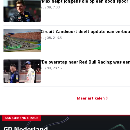
'Max helpt jongens die op een dood spoor i
aug 09, 7:03
Circuit Zandvoort deelt update van verbo
aug 08, 21:45
'De overstap naar Red Bull Racing was een
aug 08, 20:15
Meer artikelen
AANKOMENDE RACE
GP Nederland