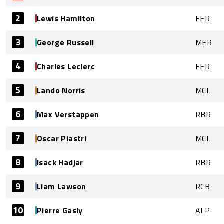
2
Lewis Hamilton
FER
3
George Russell
MER
4
Charles Leclerc
FER
5
Lando Norris
MCL
6
Max Verstappen
RBR
7
Oscar Piastri
MCL
8
Isack Hadjar
RBR
9
Liam Lawson
RCB
10
Pierre Gasly
ALP