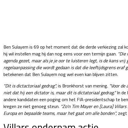
Ben Sulayem is 69 op het moment dat die derde verkiezing zal ko
hij wil instellen mag hij dan nog eens voor een termijn gaan.
"Die r
agenda gezet, maar als je je oor te luisteren legt, is de kans vrij
regelaanpassing die wordt gedaan is dat die leeftijdsgrens eraf g
betekenen dat Ben Sulayem nog wel even kan blijven zitten.
"Dit is dictactoriaal gedrag",
is Bronkhorst van mening.
"Voor de 
niet dat hij een dictator is, maar dit is dictatoriaal gedrag."
In de 
andere kandidaten een poging om het FIA-presidentschap te be
kregen ze niet genoeg steun.
"Zo'n Tim Mayer en [Laura] Villars
Europa en bepaalde teams, maar het gaat om alle bonden",
zegt 
Villars ondernam actie