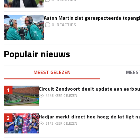
Aston Martin ziet gerespecteerde topengi
0
Populair nieuws
MEEST GELEZEN
MEES
Circuit Zandvoort deelt update van verbo
1
4446
KEER GELEZEN
Hadjar merkt direct hoe hoog de lat ligt 
2
2143
KEER GELEZEN