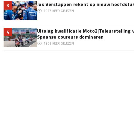
Jos Verstappen rekent op nieuw hoofdstu
3
1927
KEER GELEZEN
Uitslag kwalificatie Moto2|Teleurstelling
4
Spaanse coureurs domineren
1902
KEER GELEZEN