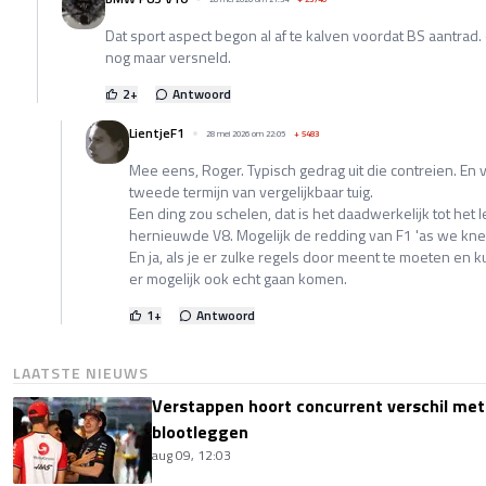
Dat sport aspect begon al af te kalven voordat BS aantrad.
nog maar versneld.
2
+
Antwoord
LientjeF1
28 mei 2026 om 22:05
+
5483
Mee eens, Roger. Typisch gedrag uit die contreien. En 
tweede termijn van vergelijkbaar tuig.
Een ding zou schelen, dat is het daadwerkelijk tot het
hernieuwde V8. Mogelijk de redding van F1 'as we knew
En ja, als je er zulke regels door meent te moeten en 
er mogelijk ook echt gaan komen.
1
+
Antwoord
LAATSTE NIEUWS
Verstappen hoort concurrent verschil met
blootleggen
aug 09, 12:03