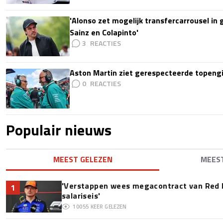
'Alonso zet mogelijk transfercarrousel in
Sainz en Colapinto'
3
Aston Martin ziet gerespecteerde topengi
0
Populair nieuws
MEEST GELEZEN
MEES
'Verstappen wees megacontract van Red 
1
salariseis'
10055
KEER GELEZEN