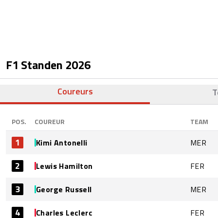
F1 Standen
2026
Coureurs
T
POS.
COUREUR
TEAM
1
Kimi Antonelli
MER
2
Lewis Hamilton
FER
3
George Russell
MER
4
Charles Leclerc
FER