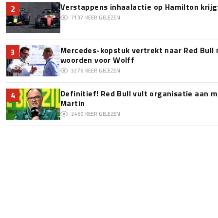
Verstappens inhaalactie op Hamilton krijg
2
7137
KEER GELEZEN
Mercedes-kopstuk vertrekt naar Red Bull
3
woorden voor Wolff
3276
KEER GELEZEN
Definitief! Red Bull vult organisatie aan
4
Martin
2469
KEER GELEZEN