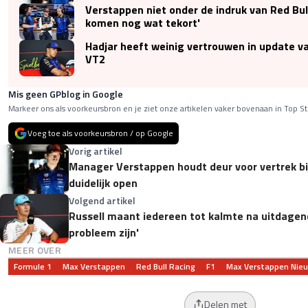
Verstappen niet onder de indruk van Red Bu
komen nog wat tekort'
Hadjar heeft weinig vertrouwen in update va
VT2
Mis geen GPblog in Google
Markeer ons als voorkeursbron en je ziet onze artikelen vaker bovenaan in Top St
Voeg toe als voorkeursbron / op Google
Vorig artikel
Manager Verstappen houdt deur voor vertrek bi
duidelijk open
Volgend artikel
Russell maant iedereen tot kalmte na uitdage
probleem zijn'
MEER OVER
Formule 1
Max Verstappen
Red Bull Racing
F1
Max Verstappen Nie
Delen met