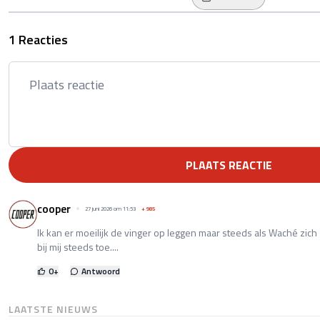
1 Reacties
PLAATS REACTIE
cooper
27 juni 2026 om 11:53
+
985
Ik kan er moeilijk de vinger op leggen maar steeds als Waché zi
bij mij steeds toe....
0
+
Antwoord
LAATSTE NIEUWS