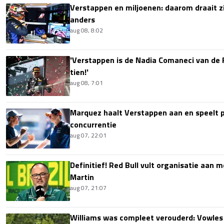
Verstappen en miljoenen: daarom draait z
anders
aug 08, 8:02
'Verstappen is de Nadia Comaneci van de 
tien!'
aug 08, 7:01
Marquez haalt Verstappen aan en speelt 
concurrentie
aug 07, 22:01
Definitief! Red Bull vult organisatie aan
Martin
aug 07, 21:07
Williams was compleet verouderd: Vowles