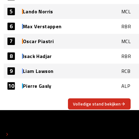
5
Lando Norris
MCL
6
Max Verstappen
RBR
7
Oscar Piastri
MCL
8
Isack Hadjar
RBR
9
Liam Lawson
RCB
10
Pierre Gasly
ALP
Volledige stand bekijken
OVER
CONTACT