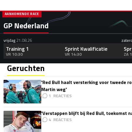
AANKOMENDE RACE
GP Nederland
vrijdag
21.08.26
zater
Training 1
Sprint Kwalificatie
Spr
VR 10:30
VR 14:30
ZA 
Geruchten
'Red Bull haalt versterking voor tweede ro
Martin weg'
1
'Verstappen blijft bij Red Bull, toekomst 
4