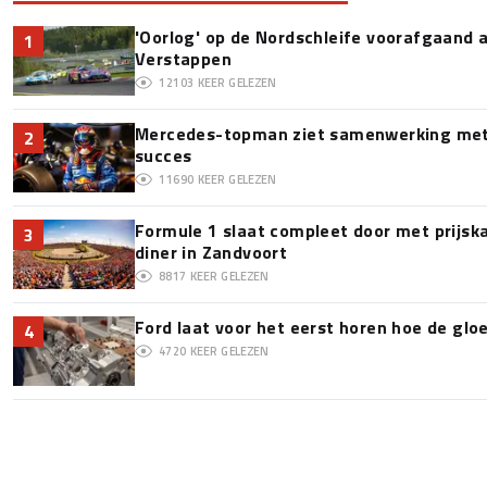
'Oorlog' op de Nordschleife voorafgaand
1
Verstappen
12103
KEER GELEZEN
Mercedes-topman ziet samenwerking met 
2
succes
11690
KEER GELEZEN
Formule 1 slaat compleet door met prijska
3
diner in Zandvoort
8817
KEER GELEZEN
Ford laat voor het eerst horen hoe de glo
4
4720
KEER GELEZEN