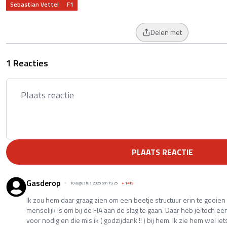
Sebastian Vettel
F1
Delen met
1 Reacties
PLAATS REACTIE
Gasderop
10 augustus 2025 om 19:25
+
1415
Ik zou hem daar graag zien om een beetje structuur erin te gooien 
menselijk is om bij de FIA aan de slag te gaan. Daar heb je toch e
voor nodig en die mis ik ( godzijdank !! ) bij hem. Ik zie hem wel i