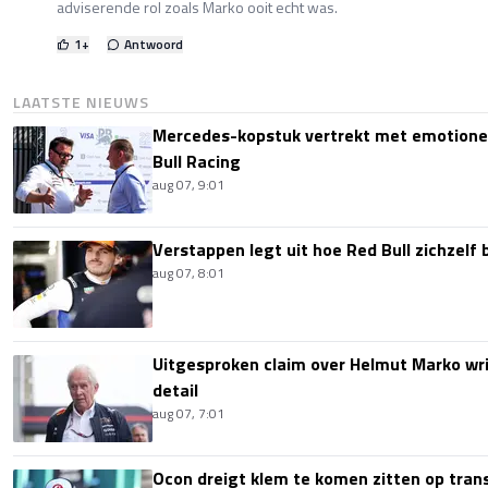
adviserende rol zoals Marko ooit echt was.
1
+
Antwoord
LAATSTE NIEUWS
Mercedes-kopstuk vertrekt met emotione
Bull Racing
aug 07, 9:01
Verstappen legt uit hoe Red Bull zichzelf 
aug 07, 8:01
Uitgesproken claim over Helmut Marko wri
detail
aug 07, 7:01
Ocon dreigt klem te komen zitten op tran