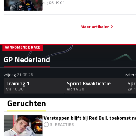
aug 06, 19:01
Meer artikelen
AANKOMENDE RACE
GP Nederland
vrijdag
21.08.26
zater
Training 1
Sprint Kwalificatie
Spr
VR 10:30
VR 14:30
ZA 
Geruchten
'Verstappen blijft bij Red Bull, toekomst 
3