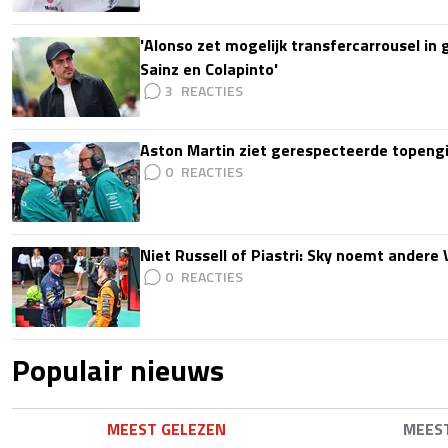
'Alonso zet mogelijk transfercarrousel in
Sainz en Colapinto'
3
Aston Martin ziet gerespecteerde topengi
0
Niet Russell of Piastri: Sky noemt ander
0
Populair nieuws
MEEST GELEZEN
MEES