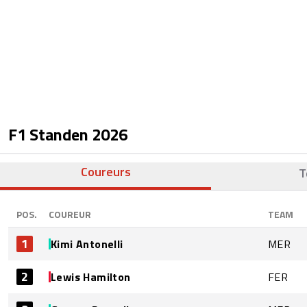
F1 Standen
2026
Coureurs
T
POS.
COUREUR
TEAM
1
Kimi Antonelli
MER
2
Lewis Hamilton
FER