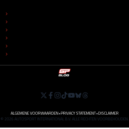
OVER
CONTACT
REDACTIONEEL STATUUT
COLOFON
ADVERTEREN
TIP DE REDACTIE
WERKEN BIJ
ALGEMENE VOORWAARDEN
•
PRIVACY STATEMENT
•
DISCLAIMER
© 2026 AUTOSPORT INTERNATIONAL B.V. ALLE RECHTEN VOORBEHOUDEN.