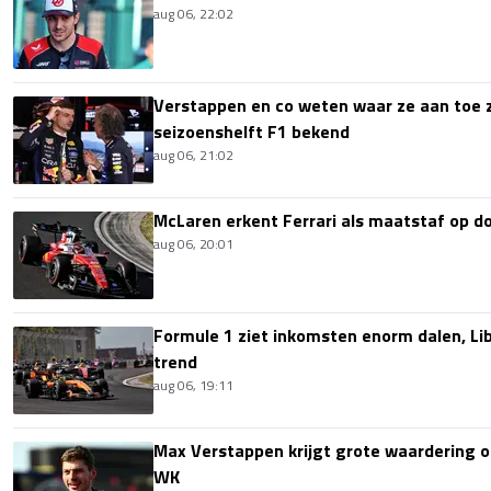
aug 06, 22:02
Verstappen en co weten waar ze aan toe z
seizoenshelft F1 bekend
aug 06, 21:02
McLaren erkent Ferrari als maatstaf op 
aug 06, 20:01
Formule 1 ziet inkomsten enorm dalen, Lib
trend
aug 06, 19:11
Max Verstappen krijgt grote waardering 
WK