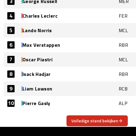
3
George Russell
MER
4
Charles Leclerc
FER
5
Lando Norris
MCL
6
Max Verstappen
RBR
7
Oscar Piastri
MCL
8
Isack Hadjar
RBR
9
Liam Lawson
RCB
10
Pierre Gasly
ALP
Volledige stand bekijken