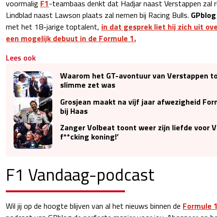
voormalig
F1
-teambaas denkt dat Hadjar naast Verstappen zal ri
Lindblad naast Lawson plaats zal nemen bij Racing Bulls.
GPblog
met het 18-jarige toptalent,
in dat gesprek liet hij zich uit 
een mogelijk debuut in de Formule 1.
Lees ook
Waarom het GT-avontuur van Verstappen t
slimme zet was
Grosjean maakt na vijf jaar afwezigheid For
bij Haas
Zanger Volbeat toont weer zijn liefde voor 
f**cking koning!’
F1 Vandaag-podcast
Wil jij op de hoogte blijven van al het nieuws binnen de
Formule 