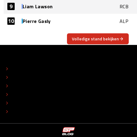
9
Liam Lawson
RCB
10
Pierre Gasly
ALP
Volledige stand bekijken
OVER
CONTACT
REDACTIONEEL STATUUT
COLOFON
ADVERTEREN
TIP DE REDACTIE
WERKEN BIJ