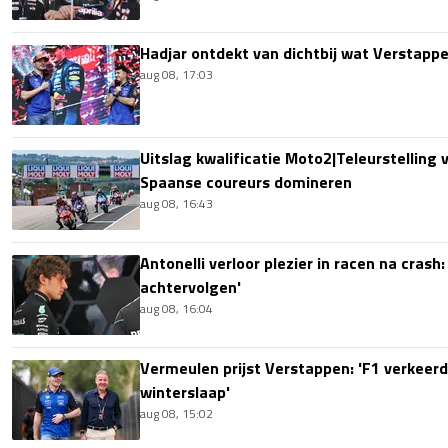
Hadjar ontdekt van dichtbij wat Verstapp
aug 08, 17:03
Uitslag kwalificatie Moto2|Teleurstelling 
Spaanse coureurs domineren
aug 08, 16:43
Antonelli verloor plezier in racen na crash
achtervolgen'
aug 08, 16:04
Vermeulen prijst Verstappen: 'F1 verkeerd
winterslaap'
aug 08, 15:02