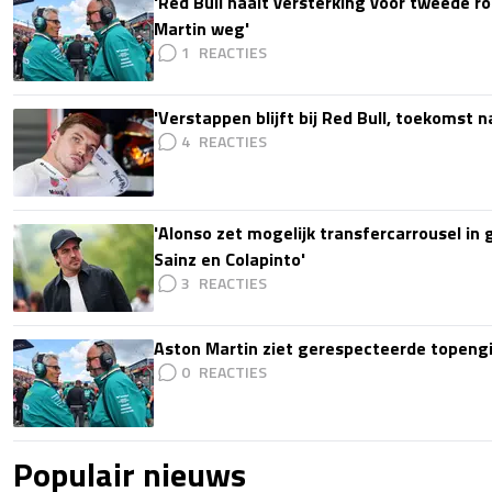
'Red Bull haalt versterking voor tweede ro
Martin weg'
1
'Verstappen blijft bij Red Bull, toekomst 
4
'Alonso zet mogelijk transfercarrousel in
Sainz en Colapinto'
3
Aston Martin ziet gerespecteerde topengi
0
Populair nieuws