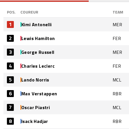
POS.
COUREUR
TEAM
1
Kimi Antonelli
MER
2
Lewis Hamilton
FER
3
George Russell
MER
4
Charles Leclerc
FER
5
Lando Norris
MCL
6
Max Verstappen
RBR
7
Oscar Piastri
MCL
8
Isack Hadjar
RBR