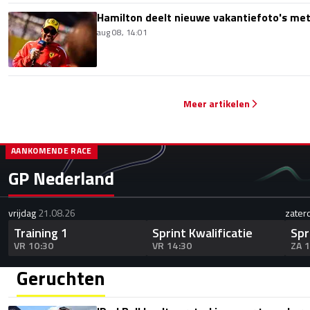
Hamilton deelt nieuwe vakantiefoto's met
aug 08, 14:01
Meer artikelen
AANKOMENDE RACE
GP Nederland
vrijdag
21.08.26
zater
Training 1
Sprint Kwalificatie
Spr
VR 10:30
VR 14:30
ZA 
Geruchten