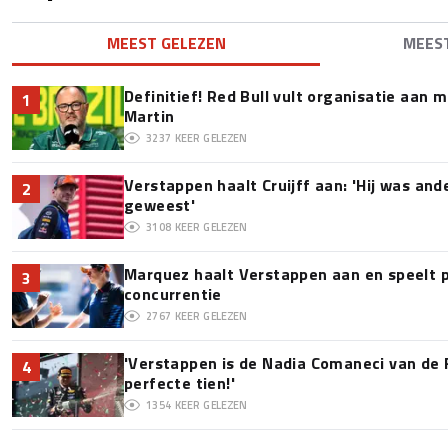
MEEST GELEZEN
MEES
Definitief! Red Bull vult organisatie aan
1
Martin
3237
KEER GELEZEN
Verstappen haalt Cruijff aan: 'Hij was and
2
geweest'
3108
KEER GELEZEN
Marquez haalt Verstappen aan en speelt 
3
concurrentie
2767
KEER GELEZEN
'Verstappen is de Nadia Comaneci van de 
4
perfecte tien!'
1354
KEER GELEZEN