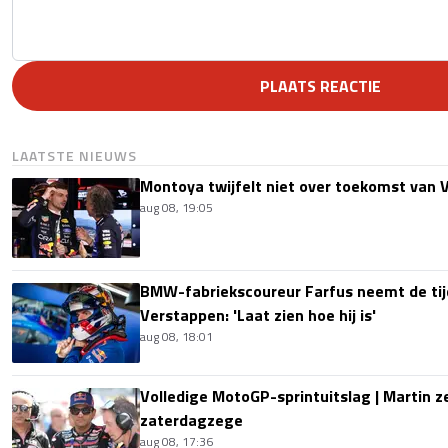
PLAATS REACTIE
LAATSTE NIEUWS
Montoya twijfelt niet over toekomst van V
aug 08, 19:05
BMW-fabriekscoureur Farfus neemt de tijd
Verstappen: 'Laat zien hoe hij is'
aug 08, 18:01
Volledige MotoGP-sprintuitslag | Martin z
zaterdagzege
aug 08, 17:36