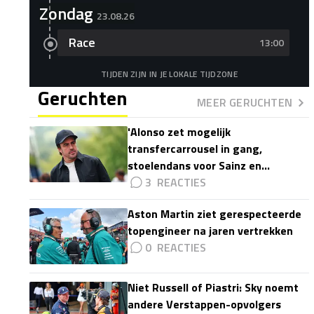
Zondag
23.08.26
Race
13:00
TIJDEN ZIJN IN JE LOKALE TIJDZONE
Geruchten
MEER GERUCHTEN
'Alonso zet mogelijk
transfercarrousel in gang,
stoelendans voor Sainz en
Colapinto'
3
Aston Martin ziet gerespecteerde
topengineer na jaren vertrekken
0
Niet Russell of Piastri: Sky noemt
andere Verstappen-opvolgers