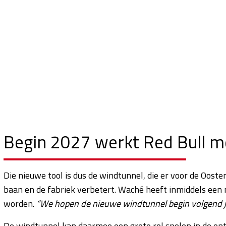
Begin 2027 werkt Red Bull m
Die nieuwe tool is dus de windtunnel, die er voor de Ooste
baan en de fabriek verbetert. Waché heeft inmiddels een
worden.
“We hopen de nieuwe windtunnel begin volgend ja
De windtunnel kan daarmee een grote rol spelen in de on