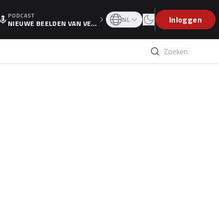
PODCAST
OGP
Inloggen
NL
NIEUWE BEELDEN VAN VER
STAPPEN EN WOLFF: 'WIE
WEET IS ER NU GETEKEND'