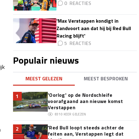
0
'Max Verstappen kondigt in
Zandvoort aan dat hij bij Red Bull
Racing blijft'
5
Populair nieuws
ijk
MEEST GELEZEN
MEEST BESPROKEN
'Oorlog' op de Nordschleife
1
voorafgaand aan nieuwe komst
Verstappen
8310
KEER GELEZEN
'Red Bull loopt steeds achter de
2
n
feiten aan, Verstappen legt dat