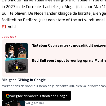
in 2027 in de Formule 1 actief zijn. Mogelijk is voor Max
Bull te blijven. De Nederlander klaagde de laatste jaren g
faciliteit na Bedford. Juist een state of the art windtunn
F1
-veld.
Lees ook
‘Esteban Ocon vertrekt mogelijk dit seizoe
Red Bull voert update-oorlog op: na Montr
Mis geen GPblog in Google
Markeer ons als voorkeursbron en je ziet onze artikelen vaker bovenaan 
Voeg toe als voorkeursbron / op Google
Vorig artikel