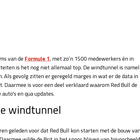
eams van de
Formule 1
, met zo’n 1500 medewerkers én in
iteiten is het nog niet allemaal top. De windtunnel is namel
n. Als gevolg zitten er geregeld marges in wat er de data in
it. Daarmee is voor een deel verklaard waarom Red Bull de
 auto's en qua updates.
de windtunnel
ren geleden voor dat Red Bull kon starten met de bouw va
Daarmee wilde de Brit in het spoor blijven van bijvoorbeeld