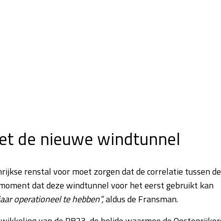
et de nieuwe windtunnel
nrijkse renstal voor moet zorgen dat de correlatie tussen de
 moment dat deze windtunnel voor het eerst gebruikt kan
ar operationeel te hebben”,
aldus de Fransman.
twikkeling van de RB23, de bolide waarmee de Oostenrijker