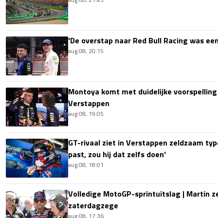
'De overstap naar Red Bull Racing was een
aug 08, 20:15
Montoya komt met duidelijke voorspellin
Verstappen
aug 08, 19:05
GT-rivaal ziet in Verstappen zeldzaam type
past, zou hij dat zelfs doen'
aug 08, 18:01
Volledige MotoGP-sprintuitslag | Martin z
zaterdagzege
aug 08, 17:36