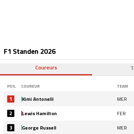
F1 Standen
2026
Coureurs
T
POS.
COUREUR
TEAM
1
Kimi Antonelli
MER
2
Lewis Hamilton
FER
3
George Russell
MER