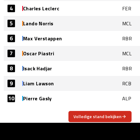
4
Charles Leclerc
FER
5
Lando Norris
MCL
6
Max Verstappen
RBR
7
Oscar Piastri
MCL
8
Isack Hadjar
RBR
9
Liam Lawson
RCB
10
Pierre Gasly
ALP
Volledige stand bekijken
OVER