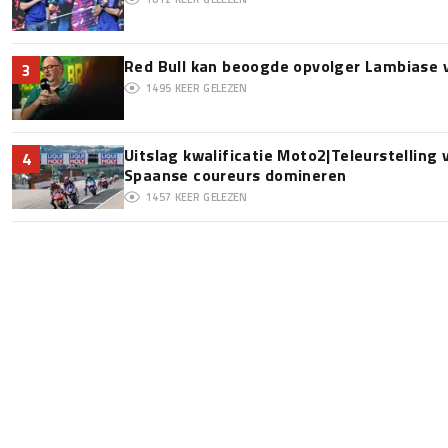
Red Bull kan beoogde opvolger Lambiase v
3
1495
KEER GELEZEN
Uitslag kwalificatie Moto2|Teleurstelling
4
Spaanse coureurs domineren
1457
KEER GELEZEN