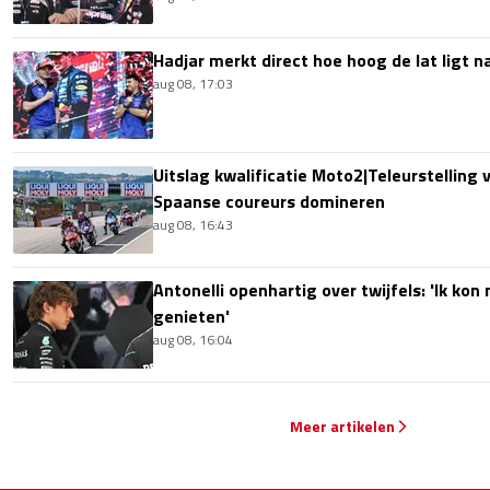
Hadjar merkt direct hoe hoog de lat ligt 
aug 08, 17:03
Uitslag kwalificatie Moto2|Teleurstelling 
Spaanse coureurs domineren
aug 08, 16:43
Antonelli openhartig over twijfels: 'Ik kon
genieten'
aug 08, 16:04
Meer artikelen