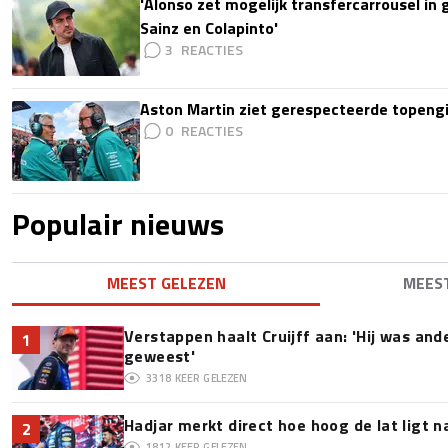
'Alonso zet mogelijk transfercarrousel in
Sainz en Colapinto'
3
Aston Martin ziet gerespecteerde topengi
0
Populair nieuws
MEEST GELEZEN
MEES
Verstappen haalt Cruijff aan: 'Hij was and
1
geweest'
3318
KEER GELEZEN
Hadjar merkt direct hoe hoog de lat ligt 
2
1812
KEER GELEZEN