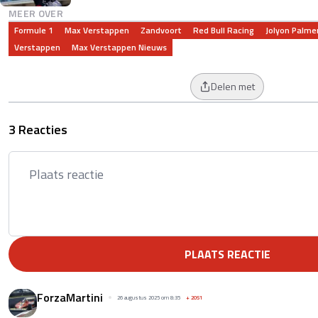
MEER OVER
Formule 1
Max Verstappen
Zandvoort
Red Bull Racing
Jolyon Palme
Verstappen
Max Verstappen Nieuws
Delen met
3 Reacties
PLAATS REACTIE
ForzaMartini
26 augustus 2025 om 8:35
+
2051