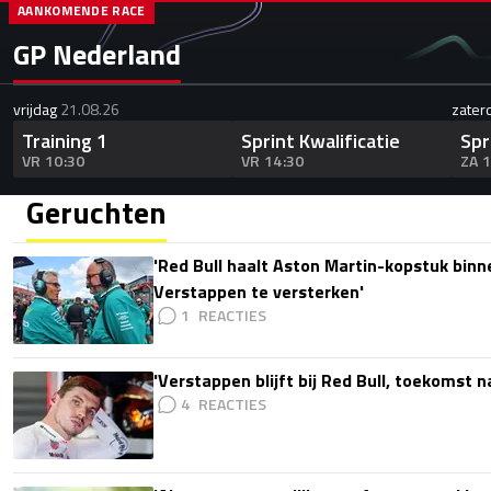
AANKOMENDE RACE
GP Nederland
vrijdag
21.08.26
zater
Training 1
Sprint Kwalificatie
Spr
VR 10:30
VR 14:30
ZA 
Geruchten
'Red Bull haalt Aston Martin-kopstuk bin
Verstappen te versterken'
1
'Verstappen blijft bij Red Bull, toekomst 
4