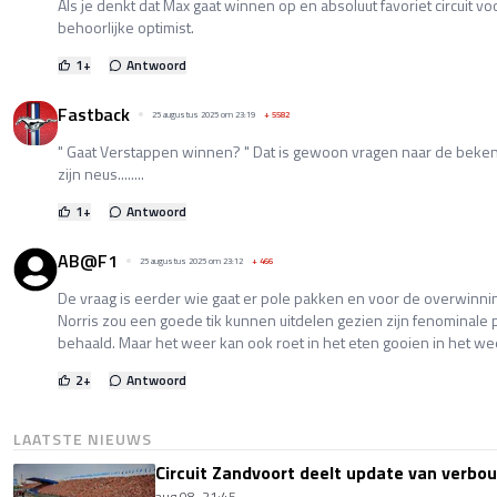
Als je denkt dat Max gaat winnen op en absoluut favoriet circuit 
behoorlijke optimist.
1
+
Antwoord
Fastback
25 augustus 2025 om 23:19
+
5582
" Gaat Verstappen winnen? " Dat is gewoon vragen naar de beken
zijn neus........
1
+
Antwoord
AB@F1
25 augustus 2025 om 23:12
+
466
De vraag is eerder wie gaat er pole pakken en voor de overwinning
Norris zou een goede tik kunnen uitdelen gezien zijn fenominale po
behaald. Maar het weer kan ook roet in het eten gooien in het w
2
+
Antwoord
LAATSTE NIEUWS
Circuit Zandvoort deelt update van verbo
aug 08, 21:45