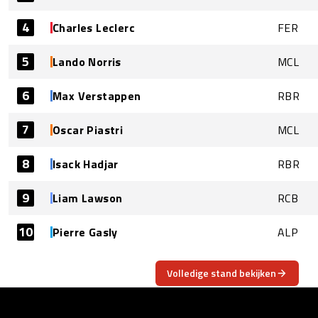
4
Charles Leclerc
FER
5
Lando Norris
MCL
6
Max Verstappen
RBR
7
Oscar Piastri
MCL
8
Isack Hadjar
RBR
9
Liam Lawson
RCB
10
Pierre Gasly
ALP
Volledige stand bekijken