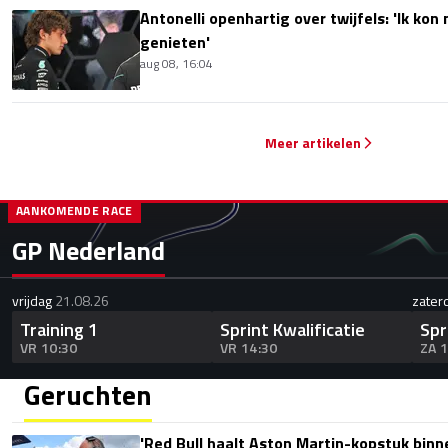
Antonelli openhartig over twijfels: 'Ik kon
genieten'
aug 08, 16:04
Meer artikelen
AANKOMENDE RACE
GP Nederland
vrijdag
21.08.26
zater
Training 1
Sprint Kwalificatie
Spr
VR 10:30
VR 14:30
ZA 
Geruchten
'Red Bull haalt Aston Martin-kopstuk bin