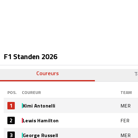
F1 Standen
2026
Coureurs
T
POS.
COUREUR
TEAM
1
Kimi Antonelli
MER
2
Lewis Hamilton
FER
3
George Russell
MER