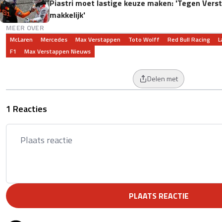
Piastri moet lastige keuze maken: 'Tegen Verst
makkelijk'
MEER OVER
McLaren
Mercedes
Max Verstappen
Toto Wolff
Red Bull Racing
L
F1
Max Verstappen Nieuws
Delen met
1 Reacties
PLAATS REACTIE