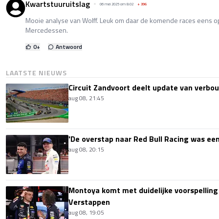
Kwartstuuruitslag
06 mei 2025 om 8:02
+
396
Mooie analyse van Wolff. Leuk om daar de komende races eens op 
Mercedessen.
0
+
Antwoord
LAATSTE NIEUWS
Circuit Zandvoort deelt update van verbo
aug 08, 21:45
'De overstap naar Red Bull Racing was een
aug 08, 20:15
Montoya komt met duidelijke voorspellin
Verstappen
aug 08, 19:05