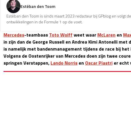
Estéban den Toom
Estéban den Toom is sinds maart 2023 redacteur bij GPblog en volgt de
ontwikkelingen in de Formule 1 op de voet.
Mercedes
-teambaas
Toto Wolff
weet waar
McLaren
en
Max
in zijn dan de George Russell en Andrea Kimi Antonelli me
is namelijk met bandenmanagement tijdens de race bij het 
Volgens de Oostenrijker van Mercedes doen zijn twee cour
springen Verstappen,
Lando Norris
en
Oscar Piastri
er echt 