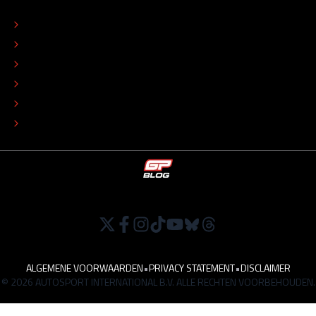
OVER
CONTACT
REDACTIONEEL STATUUT
COLOFON
ADVERTEREN
TIP DE REDACTIE
WERKEN BIJ
ALGEMENE VOORWAARDEN
•
PRIVACY STATEMENT
•
DISCLAIMER
© 2026 AUTOSPORT INTERNATIONAL B.V. ALLE RECHTEN VOORBEHOUDEN.