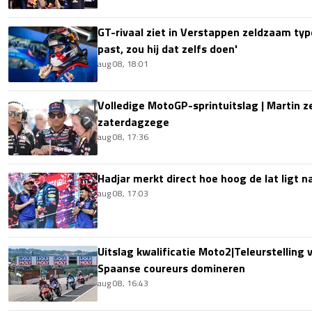
GT-rivaal ziet in Verstappen zeldzaam type
past, zou hij dat zelfs doen'
aug 08, 18:01
Volledige MotoGP-sprintuitslag | Martin z
zaterdagzege
aug 08, 17:36
Hadjar merkt direct hoe hoog de lat ligt 
aug 08, 17:03
Uitslag kwalificatie Moto2|Teleurstelling 
Spaanse coureurs domineren
aug 08, 16:43