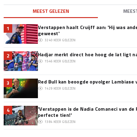
MEEST GELEZEN
MEES
Verstappen haalt Cruijff aan: 'Hij was and
1
geweest'
3240
KEER GELEZEN
Hadjar merkt direct hoe hoog de lat ligt 
2
1546
KEER GELEZEN
Red Bull kan beoogde opvolger Lambiase v
3
1429
KEER GELEZEN
'Verstappen is de Nadia Comaneci van de 
4
perfecte tien!'
1384
KEER GELEZEN