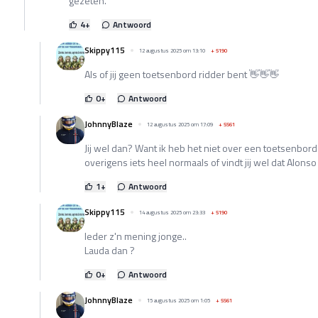
gezeten.
4
+
Antwoord
Skippy115
12 augustus 2025 om 13:10
+
5190
Als of jij geen toetsenbord ridder bent 👋👋👋
0
+
Antwoord
JohnnyBlaze
12 augustus 2025 om 17:09
+
5561
Jij wel dan? Want ik heb het niet over een toetsenbord 
overigens iets heel normaals of vindt jij wel dat Alonso
1
+
Antwoord
Skippy115
14 augustus 2025 om 23:33
+
5190
Ieder z'n mening jonge..
Lauda dan ?
0
+
Antwoord
JohnnyBlaze
15 augustus 2025 om 1:05
+
5561