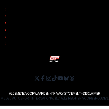
OVER
CONTACT
REDACTIONEEL STATUUT
COLOFON
ADVERTEREN
TIP DE REDACTIE
WERKEN BIJ
ALGEMENE VOORWAARDEN
•
PRIVACY STATEMENT
•
DISCLAIMER
© 2026 AUTOSPORT INTERNATIONAL B.V. ALLE RECHTEN VOORBEHOUDEN.