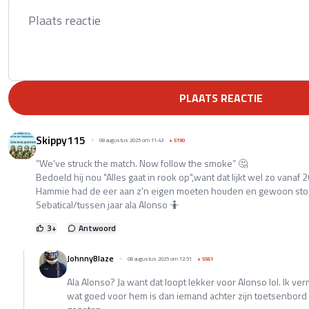
PLAATS REACTIE
Skippy115
08 augustus 2025 om 11:43
+
5190
“We’ve struck the match. Now follow the smoke” 🤔
Bedoeld hij nou "Alles gaat in rook op",want dat lijkt wel zo vanaf 
Hammie had de eer aan z'n eigen moeten houden en gewoon stop
Sebatical/tussen jaar ala Alonso 🤷
3
+
Antwoord
JohnnyBlaze
08 augustus 2025 om 12:51
+
5561
Ala Alonso? Ja want dat loopt lekker voor Alonso lol. Ik v
wat goed voor hem is dan iemand achter zijn toetsenbord d