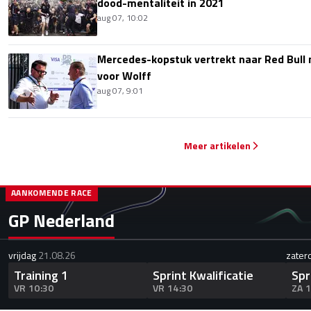
dood-mentaliteit in 2021
aug 07, 10:02
Mercedes-kopstuk vertrekt naar Red Bull
voor Wolff
aug 07, 9:01
Meer artikelen
AANKOMENDE RACE
GP Nederland
vrijdag
21.08.26
zater
Training 1
Sprint Kwalificatie
Spr
VR 10:30
VR 14:30
ZA 