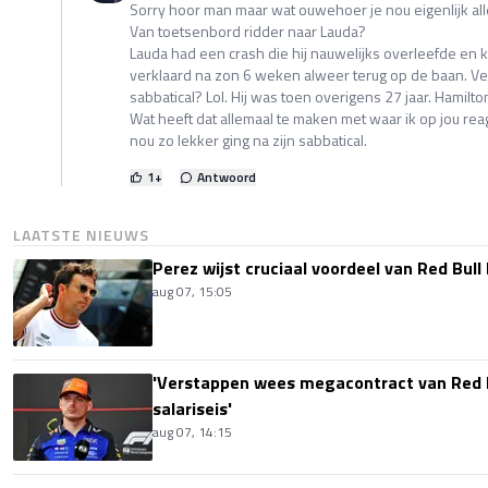
Sorry hoor man maar wat ouwehoer je nou eigenlijk al
Van toetsenbord ridder naar Lauda?
Lauda had een crash die hij nauwelijks overleefde en
verklaard na zon 6 weken alweer terug op de baan. Verg
sabbatical? Lol. Hij was toen overigens 27 jaar. Hamilton
Wat heeft dat allemaal te maken met waar ik op jou re
nou zo lekker ging na zijn sabbatical.
1
+
Antwoord
LAATSTE NIEUWS
Perez wijst cruciaal voordeel van Red Bull
aug 07, 15:05
'Verstappen wees megacontract van Red 
salariseis'
aug 07, 14:15