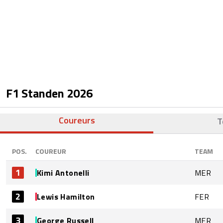
F1 Standen
2026
Coureurs
T
POS.
COUREUR
TEAM
1
Kimi Antonelli
MER
2
Lewis Hamilton
FER
3
George Russell
MER