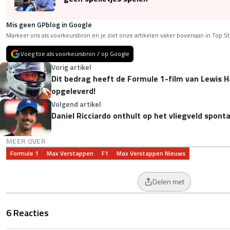
Mis geen GPblog in Google
Markeer ons als voorkeursbron en je ziet onze artikelen vaker bovenaan in Top St
Voeg toe als voorkeursbron / op Google
Vorig artikel
Dit bedrag heeft de Formule 1-film van Lewis H
opgeleverd!
Volgend artikel
Daniel Ricciardo onthult op het vliegveld spon
MEER OVER
Formule 1
Max Verstappen
F1
Max Verstappen Nieuws
Delen met
6 Reacties