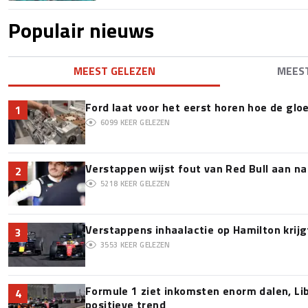
Populair nieuws
MEEST GELEZEN
MEES
Ford laat voor het eerst horen hoe de glo
1
6099
KEER GELEZEN
Verstappen wijst fout van Red Bull aan na
2
5218
KEER GELEZEN
Verstappens inhaalactie op Hamilton krijg
3
3553
KEER GELEZEN
Formule 1 ziet inkomsten enorm dalen, Lib
4
positieve trend